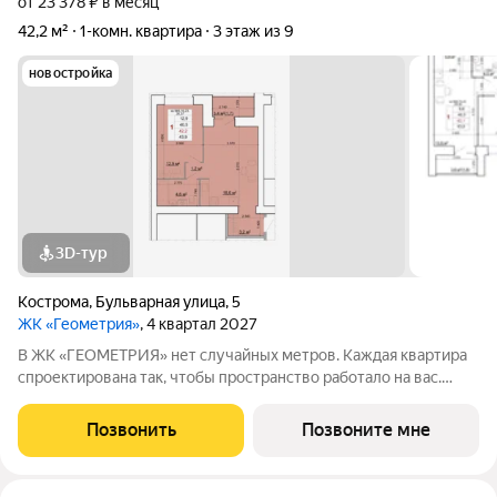
от 23 378 ₽ в месяц
42,2 м²
1-комн. квартира
3 этаж из 9
новостройка
3D-тур
Кострома
,
Бульварная улица
,
5
ЖК «Геометрия»
, 4 квартал 2027
В ЖК «ГЕОМЕТРИЯ» нет случайных метров. Каждая квартира
спроектирована так, чтобы пространство работало на вас.
Квартиры передаются под чистовую отделку: высота
потолков 2,7 м стены оштукатурены выполнена цементно-
Позвонить
Позвоните мне
песчаная стяжка пола установлена