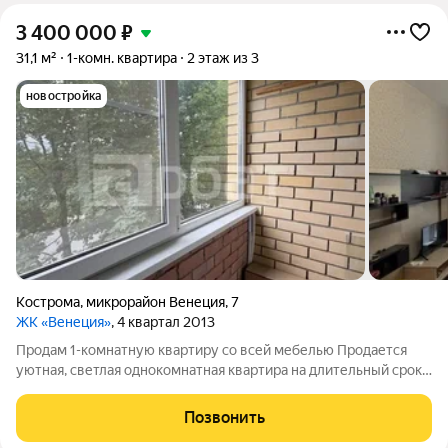
3 400 000
₽
31,1 м²
1-комн. квартира
2 этаж из 3
новостройка
Кострома
,
микрорайон Венеция
,
7
ЖК «Венеция»
, 4 квартал 2013
Продам 1-комнатную квартиру со всей мебелью Продается
уютная, светлая однокомнатная квартира на длительный срок.
Квартира полностью готова к проживанию: заезжай и живи. В
квартире остаётся вся необходимая мебель , что избавит вас
Позвонить
от лишних хлопот и