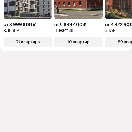
от 3 999 800 ₽
от 5 839 400 ₽
от 4 322 900
КЛЕВЕР
Династия
ЗНАК
61 квартира
10 квартир
89 ква