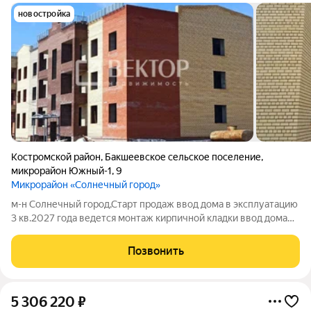
новостройка
Костромской район
,
Бакшеевское сельское поселение
,
микрорайон Южный-1
,
9
Микрорайон «Солнечный город»
м-н Солнечный город,Старт продаж ввод дома в эксплуатацию
3 кв.2027 года ведется монтаж кирпичной кладки ввод дома
через год, есть время продумать дизайн объекта и продать
свое жилье ко ДНЮ ЗАЩИТЫ ДЕТЕЙ скидки на крупные 2-3
Позвонить
комнатные квартиры цены
5 306 220
₽