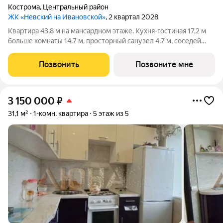
Кострома
,
Центральный район
ЖК «Невский на Ивановской»
, 2 квартал 2028
Квартира 43,8 м на мансардном этаже. Кухня-гостиная 17,2 м
больше комнаты 14,7 м, просторный санузел 4,7 м, соседей
сверху нет. Потолки 3 м, черновая отделка. Кирпичный дом на
14 квартир в историческом центре Костромы, 2 этажа и
Позвонить
Позвоните мне
мансарда. Закрытый
3 150 000
₽
31,1 м²
1-комн. квартира
5 этаж из 5