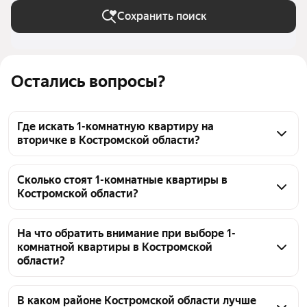
Сохранить поиск
Остались вопросы?
Где искать 1-комнатную квартиру на
вторичке в Костромской области?
Для поиска 1-комнатной квартиры на вторичном 
рынке в Костромской области можно 
Сколько стоят 1-комнатные квартиры в
Костромской области?
отфильтровать объявления по типу сделки и 
району. Сейчас на сайте представлено 609 
На данный момент в Костромской области 
объявлений с ценами от 350 000 ₽ до 11,9 млн ₽. 
продается 609 объявлений. Диапазон цен на 1-
На что обратить внимание при выборе 1-
Обращайте внимание на состояние квартиры и 
комнатной квартиры в Костромской
комнатную квартиру составляет от 350 000 ₽ 
области?
наличие обременений.
до 11,9 млн ₽. Стоимость зависит от района, 
площади, этажа и состояния жилья.
При выборе 1-комнатной квартиры в Костромской 
области стоит оценить планировку, состояние дома 
В каком районе Костромской области лучше