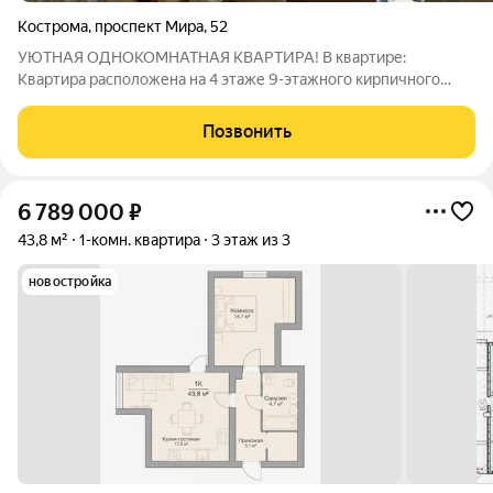
Кострома
,
проспект Мира
,
52
УЮТНАЯ ОДНОКОМНАТНАЯ КВАРТИРА! В квaртиpе:
Квартира расположена на 4 этаже 9-этажного кирпичного
дома. Продается с встроенным кухонным гарнитуром,
прихожей и диваном. В квартире сделан косметический
Позвонить
ремонт, окна на кухне и балконная дверь
6 789 000
₽
43,8 м²
1-комн. квартира
3 этаж из 3
новостройка