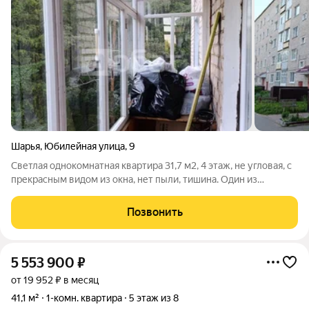
Шарья
,
Юбилейная улица
,
9
Светлая однокомнатная квартира 31,7 м2, 4 этаж, не угловая, с
прекрасным видом из окна, нет пыли, тишина. Один из
любимых районов города. Не высокие коммунальные платежи,
прекрасные соседи. Развитая инфраструктура: во дворе дома
Позвонить
детский сад, в
5 553 900
₽
от 19 952 ₽ в месяц
41,1 м²
1-комн. квартира
5 этаж из 8