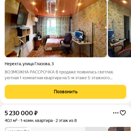
Нерехта
,
улица Глазова
,
3
ВОЗМОЖНА РАССРОЧКА В продаже появилась светлая,
уютная 1-комнатная квартира на 5-м этаже 5-этажного
панельного дома общей площадью 33,5 кв.м., неугловая. В
квартире выполнен косметический ремонт, везде натяжные
Позвонить
потолки, на полу линолеум. Сан. узел в
5 230 000
₽
40,1 м²
1-комн. квартира
2 этаж из 8