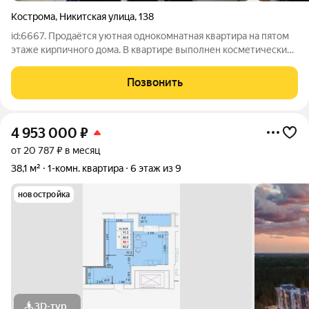
Кострома
,
Никитская улица
,
138
id:6667. Продаётся уютная однокомнатная квартира на пятом
этаже кирпичного дома. В квартире выполнен косметический
ремонт, что позволяет сразу въехать и жить. Просторная
комната, откуда открывается вид на тихий двор, создаст
Позвонить
атмосферу уюта и
4 953 000
₽
от 20 787 ₽ в месяц
38,1 м²
1-комн. квартира
6 этаж из 9
новостройка
3D-тур