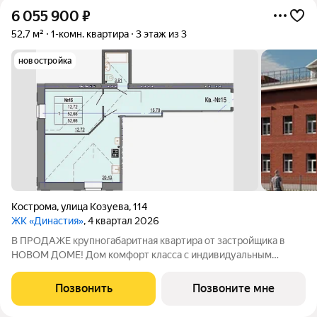
6 055 900
₽
52,7 м²
1-комн. квартира
3 этаж из 3
новостройка
Кострома
,
улица Козуева
,
114
ЖК «Династия»
, 4 квартал 2026
В ПРОДАЖЕ крупногабаритная квартира от застройщика в
НОВОМ ДОМЕ! Дом комфорт класса с индивидуальным
автономным отоплением: В доме всего 15 квартир Строение
из керамического кирпича Продуманные планировки с
Позвонить
Позвоните мне
большими кухнями - гостиными Закрытая