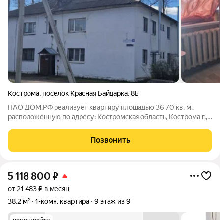
Кострома
,
посёлок Красная Байдарка
,
8Б
ПАО ДОМ.РФ реализует квартиру площадью 36,70 кв. м.,
расположенную по адресу: Костромская область, Кострома г.,
пос. Красная Байдарка,8Б. Информация об объекте: Один
собственник (юридическое лицо). Кадастровый номер объекта
Позвонить
недвижимости:
5 118 800
₽
от 21 483 ₽ в месяц
38,2 м²
1-комн. квартира
9 этаж из 9