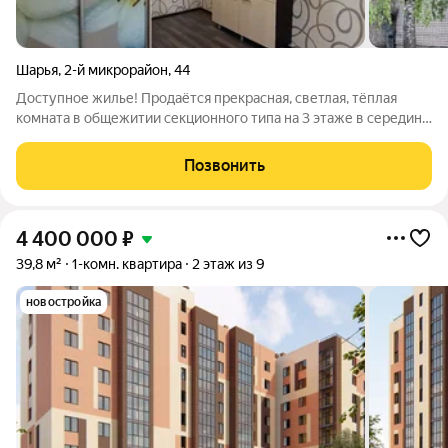
Шарья
,
2-й микрорайон
,
44
Доступное жилье! Продаётся прекрасная, светлая, тёплая
комната в общежитии секционного типа на 3 этаже в середине
дома на ул. 2-ой Микрорайон, д. 44 площадью 12,4 м2. Комната
с хорошим ремонтом, правильной квадратной формы!
Позвонить
Электропроводка поменяна,
4 400 000
₽
39,8 м²
1-комн. квартира
2 этаж из 9
новостройка