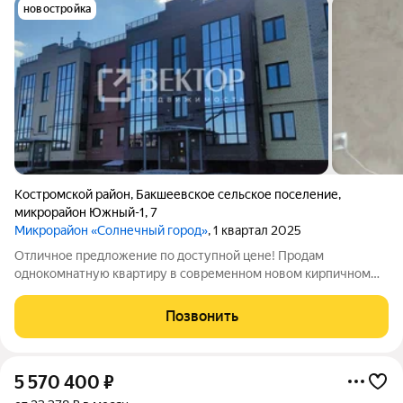
новостройка
Костромской район
,
Бакшеевское сельское поселение
,
микрорайон Южный-1
,
7
Микрорайон «Солнечный город»
, 1 квартал 2025
Отличное предложение по доступной цене! Продам
однокомнатную квартиру в современном новом кирпичном
доме! АОГВ, индивидуальный газовый котл. Просторная кухня
с выходом на лоджию. Современный жилой комплекс с
Позвонить
концепцией Двор без машин! Дом
5 570 400
₽