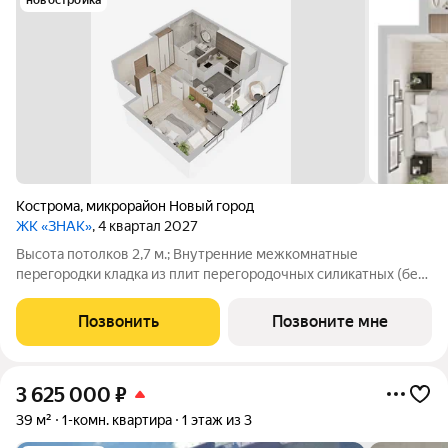
новостройка
Кострома
,
микрорайон Новый город
ЖК «ЗНАК»
, 4 квартал 2027
Высота потолков 2,7 м.; Внутренние межкомнатные
перегородки кладка из плит перегородочных силикатных (без
отделки); Наружные стены кладка из керамического
облицовочного кирпича и поризованного керамического
Позвонить
Позвоните мне
камня, оштукатуренные изнутри
3 625 000
₽
39 м²
1-комн. квартира
1 этаж из 3