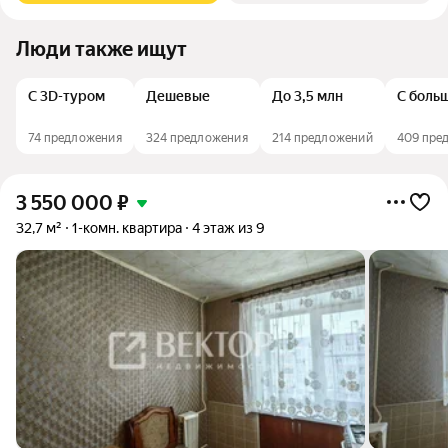
Люди также ищут
С 3D-туром
Дешевые
До 3,5 млн
С боль
74 предложения
324 предложения
214 предложений
409 пре
3 550 000
₽
32,7 м²
1-комн. квартира
4 этаж из 9