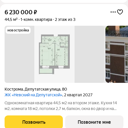
6 230 000
₽
44,5 м²
1-комн. квартира
2 этаж из 3
новостройка
Кострома
,
Депутатская улица
,
80
ЖК «Невский на Депутатской»
, 2 квартал 2027
Однокомнатная квартира 44,5 м2 на втором этаже. Кухня 14
м2, комната 18 м2, потолки 2,7 м, балкон, окна во двор и на
солнечную сторону. Отделка черновая, индивидуальное
отопление АОГВ, тёплый пол. Дом малоэтажный, 12 квартир,
Позвонить
Позвоните мне
стены - тёплая керамика