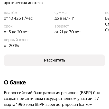
арктическая ипотека
платёж
сумма
п
от 10 426 ₽/мес.
до 9 млн ₽
В
С
срок
возраст
С
от 5 до 20 лет
от 21 до 70 лет
первый взнос
от 20,1%
Рассчитать
О банке
Всероссийский банк развития регионов (ВБРР) был
создан при активном государственном участии. 27
марта 1996 года ВБРР зарегистрирован Банком