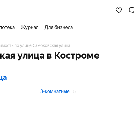
потека
Журнал
Для бизнеса
имость по улице Самоковская улица
кая улица в Костроме
ца
3-комнатные
5