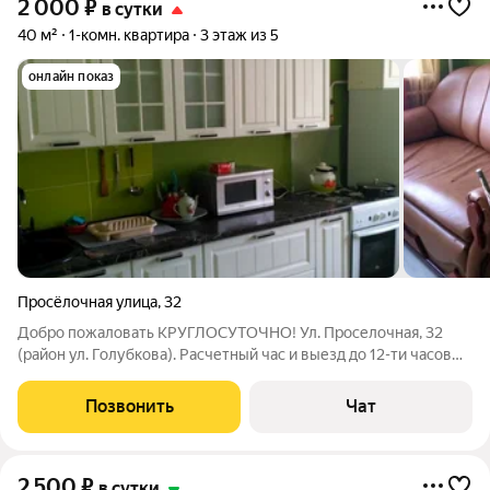
2 000
₽
в сутки
40 м²
1-комн. квартира
3 этаж из 5
онлайн показ
Просёлочная улица
,
32
Добро пожаловать КРУГЛОСУТОЧНО! Ул. Проселочная, 32
(район ул. Голубкова). Расчетный час и выезд до 12-ти часов
дня, заезд круглосуточно. В выходные и праздники цена
договорная. Квартира сдаётся с залоговым депозитом 500
Позвонить
Чат
рублей (залоговая сумма), при
2 500
₽
в сутки