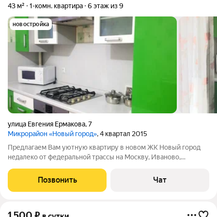
43 м²
1-комн. квартира
6 этаж из 9
новостройка
улица Евгения Ермакова
,
7
Микрорайон «Новый город»
, 4 квартал 2015
Предлагаем Вам уютную квартиру в новом ЖК Новый город
недалеко от федеральной трассы на Москву, Иваново,
Ярославль, Волгореченск, Плес. Квартира с прекрасным
ремонтом и автономным отоплением, в доме повышенной
Позвонить
Чат
комфортности класса А. Возможно
1 500
₽
в сутки