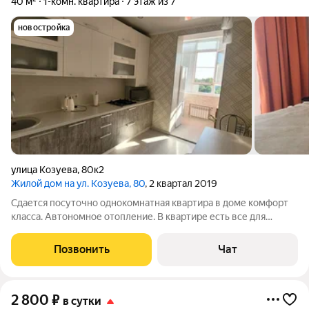
40 м²
1-комн. квартира
7 этаж из 7
новостройка
улица Козуева
,
80к2
Жилой дом на ул. Козуева, 80
, 2 квартал 2019
Сдается посуточно однокомнатная квартира в доме комфорт
класса. Автономное отопление. В квартире есть все для
комфортного проживания.
Позвонить
Чат
2 800
₽
в сутки