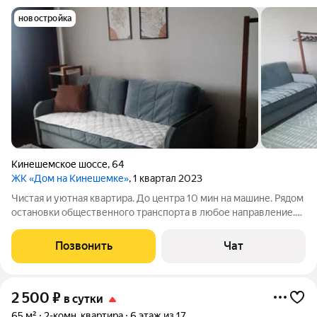
новостройка
Кинешемское шоссе
,
64
ЖК «Дом на Кинешемке»
, 1 квартал 2023
Чистая и уютная квартира. До центра 10 мин на машине. Рядом
остановки общественного транспорта в любое направление.
Магазины, ТЦ ,аптеки. в квартире есть все для проживания
(необходимая посуда ,белье ,утюг ,фен и т.д ) постельное
Позвонить
Чат
белье, полотенца .
2 500
₽
в сутки
65 м²
2-комн. квартира
6 этаж из 17