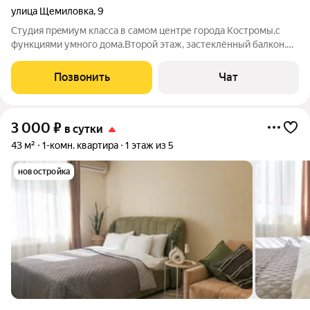
улица Щемиловка
,
9
Cтудия пpeмиум клacса в самом центре города Костромы,с
функциями умного дома.Второй этаж, застеклённый балкон.В
шаговой доступности: набережная,торговые
ряды,театры,музеи,продуктовые
Позвонить
Чат
магазины,бары,рестораны.Дом находятся внутри квартала,
далеко от
3 000
₽
в сутки
43 м²
1-комн. квартира
1 этаж из 5
новостройка