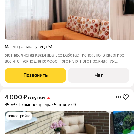
Магистральная улица
,
51
Уютная, чистая Квартира, все работает исправно. В квартире
все что нужно для комфортного и уютного проживания:
-Микроволновая печь -Холодильник -Wi-Fi бесплатный
-Телевизор -Стиральная машина -Полотенца -Удобный
Позвонить
Чат
раскладной диван -Чистое постельное
4 000
₽
в сутки
45 м²
1-комн. квартира
5 этаж из 9
новостройка