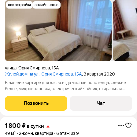
новостройка
онлайн показ
улица Юрия Смирнова
,
15А
Жилой дом на ул. Юрия Смирнова, 15А
, 3 квартал 2020
В нашей квартире для вас всегда чистые полотенца, свежее
белье, микроволновка, электрический чайник, стиральная
машина, чай/кофе/сахар, мыльные принадлежности, порошок
и все необходимое! - Душевая, унитаз, раковина
Позвонить
Чат
дезинфицируется после каждого
1 800
₽
в сутки
49 м²
2-комн. квартира
6 этаж из 9