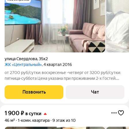
улица Свердлова
,
35к2
ЖК «Центральный»
, 4 квартал 2016
от 2700 руб/сутки: воскресенье -четверг от 3200 руб/сутки:
пятница-суббота Цена указана при проживании 2-х Гостей.
Возможно размещение до 4-х Гостей. За дополнительного
Гостя доплата +400 руб/сутки. Посуточно квартира. Снять
Позвонить
Чат
жильё посуточно. Аренда
1 900
₽
в сутки
46 м²
1-комн. квартира
9 этаж из 10