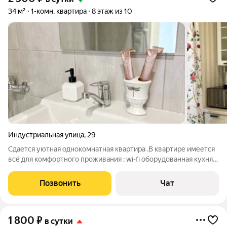
34 м²
1-комн. квартира
8 этаж из 10
Индустриальная улица
,
29
Сдается уютная однокомнатная квартира .В квартире имеется
всё для комфортного проживания : wi-fi оборудованная кухня
стиральная машина -утюг,гладильная доска, сушилка для
одежды средства личной гигиены,фен водонагреватель
Позвонить
Чат
постельное белье
1 800
₽
в сутки