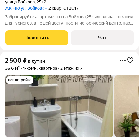
улица Войкова
,
25к2
ЖК «по ул. Войкова»
, 2 квартал 2017
Забронируйте апартаменты на Войкова,25 : идеальная локация
для туристов, в пешей доступности: исторический центр, парк
Муравьевка с видом на Волгу, городская набережная закрытая
территория, вместительная парковка безупречная чистота,
Позвонить
Чат
современный
2 500
₽
в сутки
36,6 м²
1-комн. квартира
2 этаж из 7
новостройка