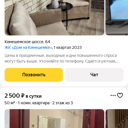
Кинешемское шоссе
,
64
ЖК «Дом на Кинешемке»
, 1 квартал 2023
Цены в праздничные. выходные и дни повышенного спроса
могут быть выше. Уточняйте по телефону. Сдаётся уютная,
комфортная, современная квартира в новом кирпичном доме с
автономным отоплением. Территория огорожена. Всегда есть
Позвонить
Чат
свободные места для
2 500
₽
в сутки
50 м²
1-комн. квартира
2 этаж из 3