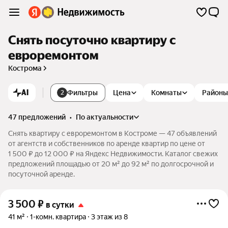
Снять посуточно квартиру с
евроремонтом
Кострома
AI
Фильтры
Цена
Комнаты
Районы
2
47 предложений
•
по актуальности
Снять квартиру с евроремонтом в Костроме — 47 объявлений
от агентств и собственников по аренде квартир по цене от
1 500 ₽ до 12 000 ₽ на Яндекс Недвижимости. Каталог свежих
предложений площадью от 20 м² до 92 м² по долгосрочной и
посуточной аренде.
3 500
₽
в сутки
41 м²
1-комн. квартира
3 этаж из 8