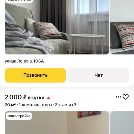
улица Ленина
,
106А
Позвонить
Чат
2 000
₽
в сутки
20 м²
1-комн. квартира
2 этаж из 3
новостройка