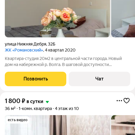
улица Нижняя Дебря
,
32Б
ЖК «Романовский»
, 4 квартал 2020
Квартира-студия 20м2 в центральной части города. Новый
дом на набережной р. Волга. В шаговой доступности
исторический центр города. Индивидуальное газовое
отопление, всегда есть горячая вода. Smart TV, Wi-Fi интернет,
Позвонить
Чат
холодильник, микроволновая печь,
1 800
₽
в сутки
36 м²
1-комн. квартира
4 этаж из 10
есть видео