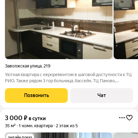
Заволжская улица
,
219
Уютная квартира с евроремонтом в шаговой доступности к ТЦ
РИО. Также рядом 3 гор больница, бассейн, ТЦ Паново,
магазины и остановки общественного транспорта. Уборка
квартиры, стирка и глажка белья после каждого гостя.
Позвонить
Чат
Квартира оборудована всей
3 000
₽
в сутки
35 м²
1-комн. квартира
2 этаж из 5
онлайн показ