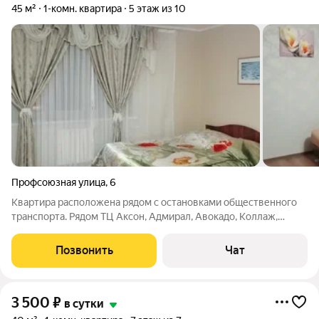
45 м²
1-комн. квартира
5 этаж из 10
Профсоюзная улица
,
6
Квартира расположена рядом с остановками общественного
транспорта. Рядом ТЦ Аксон, Адмирал, Авокадо, Коллаж,
Эльдорадо. В квартире все необходимое для комфортного
проживания. Не сдается для мероприятий. Стоимость за сутки
Позвонить
Чат
в выходные и праздничные дни
3 500
₽
в сутки