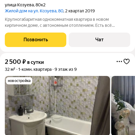
улица Козуева
,
80к2
Жилой дом на ул. Козуева, 80
, 2 квартал 2019
Крупногабаритная однокомнатная квартира в новом
кирпичном доме, с автономным отоплением. Есть всё
необходимое для комфортного проживания. До центра города
пешком 10-15 мин. Рядом кафе, магазины, аптеки и т.д. В
Позвонить
Чат
объявлении цена указана за проживание 1
2 500
₽
в сутки
32 м²
1-комн. квартира
9 этаж из 9
новостройка