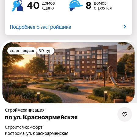
40
8
домов
домов
сдано
строятся
Подробнее о застройщике
старт продаж
3D-тур
Строймеханизация
по ул. Красноармейская
Строится
•
комфорт
Кострома, ул. Красноармейская