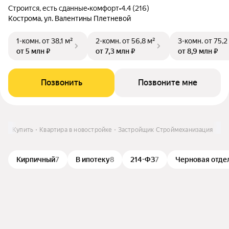
Строится, есть сданные
•
комфорт
•
4.4 (216)
Кострома, ул. Валентины Плетневой
1-комн.
от 38,1 м²
2-комн.
от 56,8 м²
3-комн.
от 75,2
от 5 млн ₽
от 7,3 млн ₽
от 8,9 млн ₽
Позвонить
Позвоните мне
ме
Купить
Квартира в новостройке
Застройщик Строймеханизация
Кирпичный
7
В ипотеку
8
214-ФЗ
7
Черновая отде