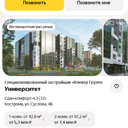
Позвонить
Позвоните мне
беспроцентная рассрочка
Специализированный застройщик «Клевер Групп»
Университет
Сдан
•
комфорт
•
4.3 (32)
Кострома, ул. Суслова, 4Б
1-комн.
от 42,8 м²
2-комн.
от 61,2 м²
от 5,3 млн ₽
от 7,4 млн ₽