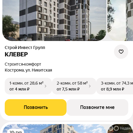
Строй Инвест Групп
КЛЕВЕР
Строится
•
комфорт
Кострома, ул. Никитская
1-комн.
от 28,6 м²
2-комн.
от 58 м²
3-комн.
от 74,3 
от 4 млн ₽
от 7,5 млн ₽
от 8,9 млн ₽
Позвонить
Позвоните мне
3D-тур