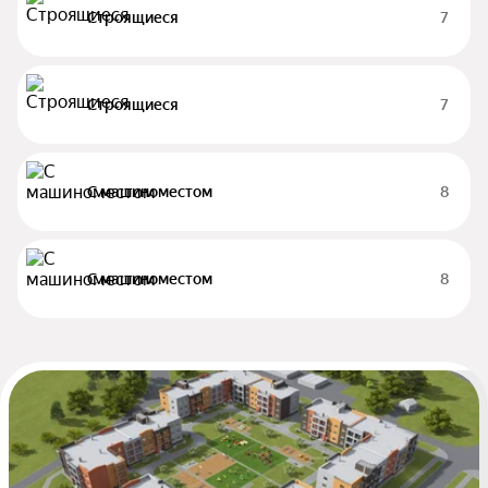
Строящиеся
7
Строящиеся
7
С машиноместом
8
С машиноместом
8