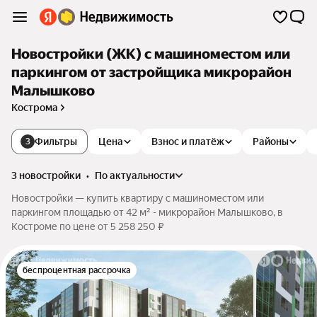
Новостройки (ЖК) с машиноместом или
паркингом от застройщика микрорайон
Малышково
Кострома
Фильтры
Цена
Взнос и платёж
Районы
3
3 новостройки
•
по актуальности
Новостройки — купить квартиру с машиноместом или
паркингом площадью от 42 м² - микрорайон Малышково, в
Костроме по цене от 5 258 250 ₽
беспроцентная рассрочка