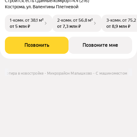
Строится, есть сданные
•
комфорт
•
4.4 (216)
Кострома, ул. Валентины Плетневой
1-комн.
от 38,1 м²
2-комн.
от 56,8 м²
3-комн.
от 75,2
от 5 млн ₽
от 7,3 млн ₽
от 8,9 млн ₽
Позвонить
Позвоните мне
Квартира в новостройке
Микрорайон Малышково
С машиноместом