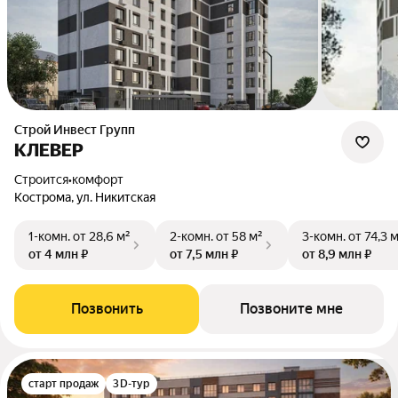
Строй Инвест Групп
КЛЕВЕР
Строится
•
комфорт
Кострома, ул. Никитская
1-комн.
от 28,6 м²
2-комн.
от 58 м²
3-комн.
от 74,3 
от 4 млн ₽
от 7,5 млн ₽
от 8,9 млн ₽
Позвонить
Позвоните мне
старт продаж
3D-тур