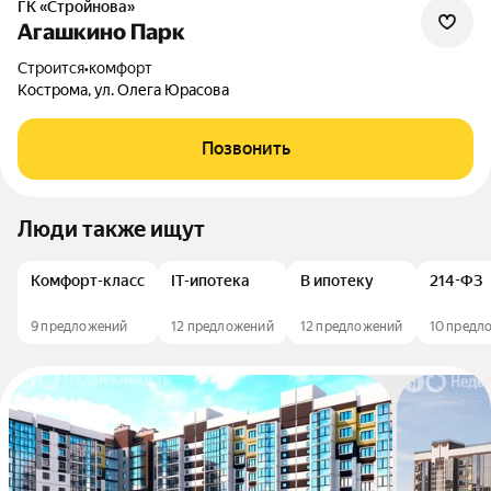
ГК «Стройнова»
Агашкино Парк
Строится
•
комфорт
Кострома, ул. Олега Юрасова
Позвонить
Люди также ищут
Комфорт-класс
IT-ипотека
В ипотеку
214-ФЗ
9 предложений
12 предложений
12 предложений
10 предл