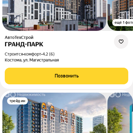
ещё 1 фот
АвтоТехСтрой
ГРАНД-ПАРК
Строится
•
комфорт
•
4.2 (6)
Костома, ул. Магистральная
Позвонить
трейд-ин