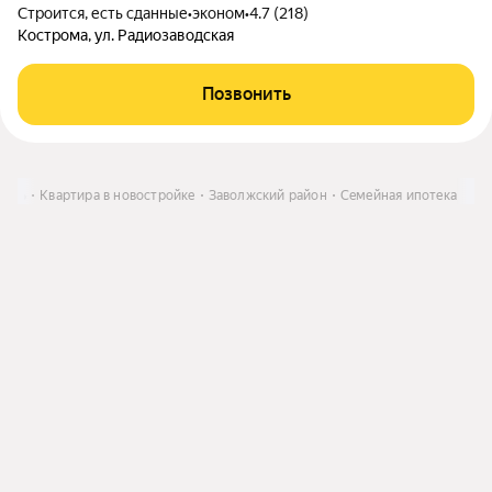
Строится, есть сданные
•
эконом
•
4.7 (218)
Кострома, ул. Радиозаводская
Позвонить
пить
Квартира в новостройке
Заволжский район
Семейная ипотека