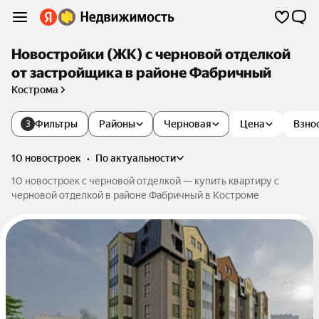
Новостройки (ЖК) с черновой отделкой
от застройщика в районе Фабричный
Кострома
Фильтры
Районы
Черновая
Цена
Взно
3
10 новостроек
•
по актуальности
10 новостроек с черновой отделкой — купить квартиру с
черновой отделкой в районе Фабричный в Костроме