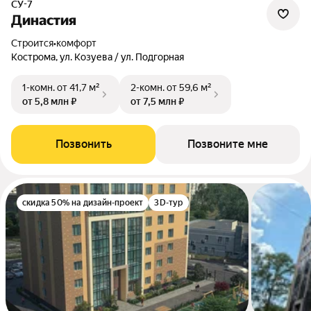
СУ-7
Династия
Строится
•
комфорт
Кострома, ул. Козуева / ул. Подгорная
1-комн.
от 41,7 м²
2-комн.
от 59,6 м²
от 5,8 млн ₽
от 7,5 млн ₽
Позвонить
Позвоните мне
скидка 50% на дизайн-проект
3D-тур