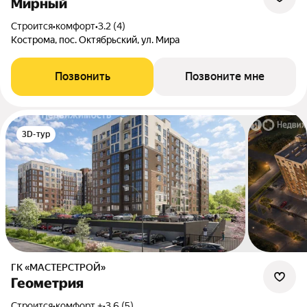
Мирный
Строится
•
комфорт
•
3.2 (4)
Кострома, пос. Октябрьский, ул. Мира
Позвонить
Позвоните мне
3D-тур
ГК «МАСТЕРСТРОЙ»
Геометрия
Строится
•
комфорт +
•
3.6 (5)