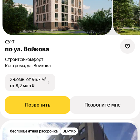
СУ-7
по ул. Войкова
Строится
•
комфорт
Кострома, ул. Войкова
2-комн.
от 56,7 м²
от 8,2 млн ₽
Позвонить
Позвоните мне
беспроцентная рассрочка
3D-тур