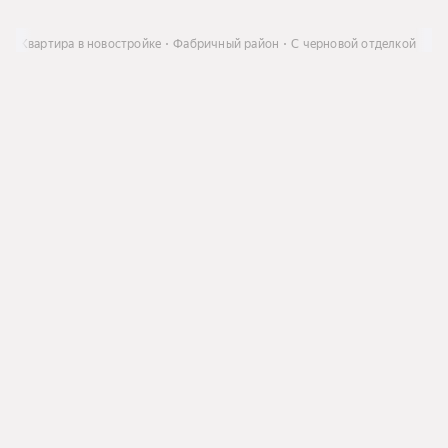
ть
Квартира в новостройке
Фабричный район
С черновой отделкой