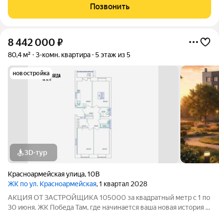
современный 5-этажный кирпичный дом на 49 квартир,
Позвонить
созданный в формате уютного
8 442 000
₽
80,4 м²
3-комн. квартира
5 этаж из 5
новостройка
3D-тур
Красноармейская улица
,
10В
ЖК по ул. Красноармейская
, 1 квартал 2028
АКЦИЯ ОТ ЗАСТРОЙЩИКА 105000 за квадратный метр с 1 по
30 июня. ЖК Победа Там, где начинается ваша новая история 1.
Общие сведения о жилом комплексеЖК "Победа" это