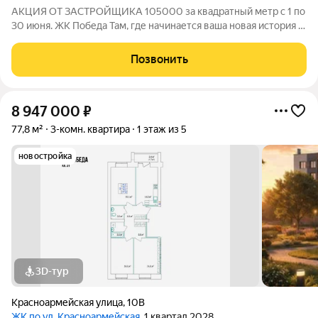
АКЦИЯ ОТ ЗАСТРОЙЩИКА 105000 за квадратный метр с 1 по
30 июня. ЖК Победа Там, где начинается ваша новая история 1.
Общие сведения о жилом комплексеЖК "Победа" это
современный 5-этажный кирпичный дом на 49 квартир,
Позвонить
созданный в формате уютного
8 947 000
₽
77,8 м²
3-комн. квартира
1 этаж из 5
новостройка
3D-тур
Красноармейская улица
,
10В
ЖК по ул. Красноармейская
, 1 квартал 2028