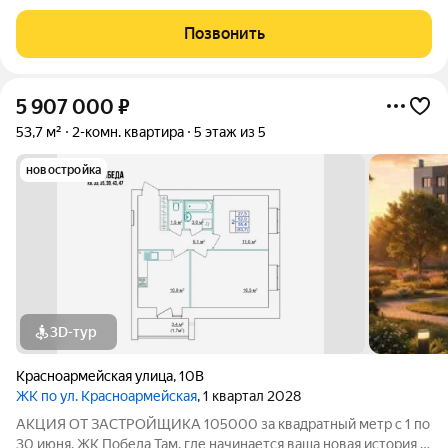
Общие сведения о жилом комплексеЖК "Победа" это
современный 5-этажный кирпичный дом на 49 квартир,
Позвонить
созданный в формате уютного
5 907 000
₽
53,7 м²
2-комн. квартира
5 этаж из 5
новостройка
3D-тур
Красноармейская улица
,
10В
ЖК по ул. Красноармейская
, 1 квартал 2028
АКЦИЯ ОТ ЗАСТРОЙЩИКА 105000 за квадратный метр с 1 по
30 июня. ЖК Победа Там, где начинается ваша новая история 1.