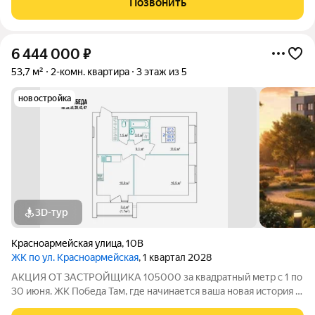
Позвонить
созданный в формате уютного
6 444 000
₽
53,7 м²
2-комн. квартира
3 этаж из 5
новостройка
3D-тур
Красноармейская улица
,
10В
ЖК по ул. Красноармейская
, 1 квартал 2028
АКЦИЯ ОТ ЗАСТРОЙЩИКА 105000 за квадратный метр с 1 по
30 июня. ЖК Победа Там, где начинается ваша новая история 1.
Общие сведения о жилом комплексеЖК "Победа" это