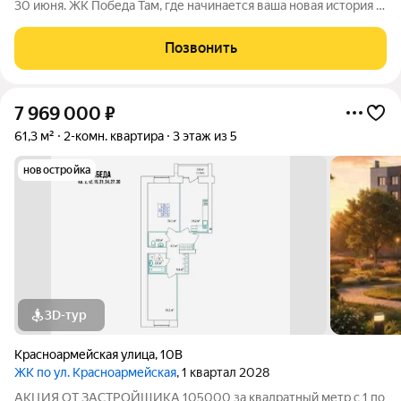
30 июня. ЖК Победа Там, где начинается ваша новая история 1.
Общие сведения о жилом комплексеЖК "Победа" это
современный 5-этажный кирпичный дом на 49 квартир,
Позвонить
созданный в формате уютного
7 969 000
₽
61,3 м²
2-комн. квартира
3 этаж из 5
новостройка
3D-тур
Красноармейская улица
,
10В
ЖК по ул. Красноармейская
, 1 квартал 2028
АКЦИЯ ОТ ЗАСТРОЙЩИКА 105000 за квадратный метр с 1 по