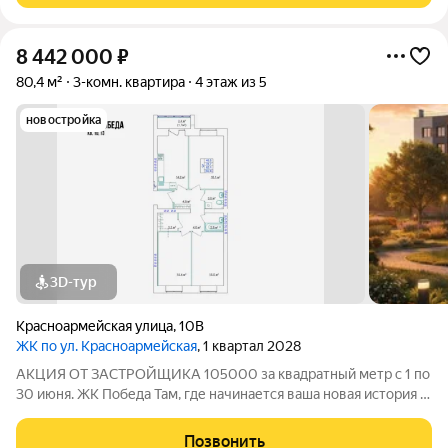
8 442 000
₽
80,4 м²
3-комн. квартира
4 этаж из 5
новостройка
3D-тур
Красноармейская улица
,
10В
ЖК по ул. Красноармейская
, 1 квартал 2028
АКЦИЯ ОТ ЗАСТРОЙЩИКА 105000 за квадратный метр с 1 по
30 июня. ЖК Победа Там, где начинается ваша новая история 1.
Общие сведения о жилом комплексеЖК "Победа" это
современный 5-этажный кирпичный дом на 49 квартир,
Позвонить