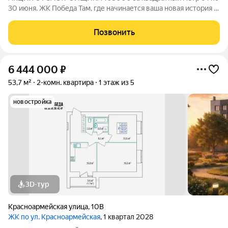
30 июня. ЖК Победа Там, где начинается ваша новая история 1.
Общие сведения о жилом комплексеЖК "Победа" это
современный 5-этажный кирпичный дом на 49 квартир,
Позвонить
созданный в формате уютного
6 444 000
₽
53,7 м²
2-комн. квартира
1 этаж из 5
новостройка
3D-тур
Красноармейская улица
,
10В
ЖК по ул. Красноармейская
, 1 квартал 2028