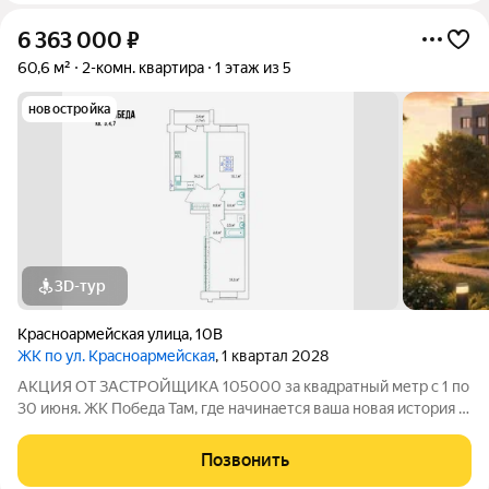
6 363 000
₽
60,6 м²
2-комн. квартира
1 этаж из 5
новостройка
3D-тур
Красноармейская улица
,
10В
ЖК по ул. Красноармейская
, 1 квартал 2028
АКЦИЯ ОТ ЗАСТРОЙЩИКА 105000 за квадратный метр с 1 по
30 июня. ЖК Победа Там, где начинается ваша новая история 1.
Общие сведения о жилом комплексеЖК "Победа" это
современный 5-этажный кирпичный дом на 49 квартир,
Позвонить
созданный в формате уютного