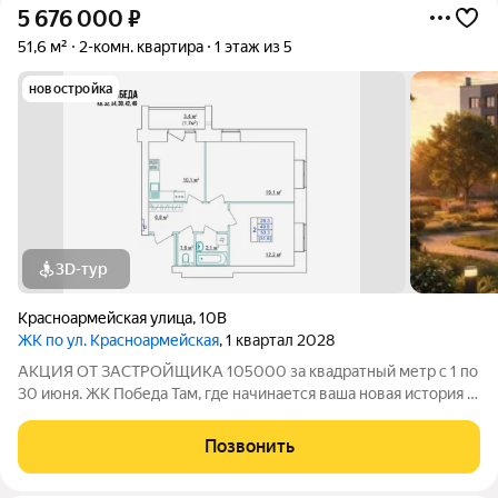
5 676 000
₽
51,6 м²
2-комн. квартира
1 этаж из 5
новостройка
3D-тур
Красноармейская улица
,
10В
ЖК по ул. Красноармейская
, 1 квартал 2028
АКЦИЯ ОТ ЗАСТРОЙЩИКА 105000 за квадратный метр с 1 по
30 июня. ЖК Победа Там, где начинается ваша новая история 1.
Общие сведения о жилом комплексеЖК "Победа" это
современный 5-этажный кирпичный дом на 49 квартир,
Позвонить
созданный в формате уютного