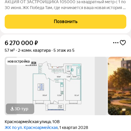
АКЦИЯ ОТ ЗАСТРОЙЩИКА 105000 за квадратный метр с 1 по
30 июня. ЖК Победа Там, где начинается ваша новая история 1.
Общие сведения о жилом комплексеЖК "Победа" это
современный 5-этажный кирпичный дом на 49 квартир,
Позвонить
созданный в формате уютного
6 270 000
₽
57 м²
2-комн. квартира
5 этаж из 5
новостройка
3D-тур
Красноармейская улица
,
10В
ЖК по ул. Красноармейская
, 1 квартал 2028