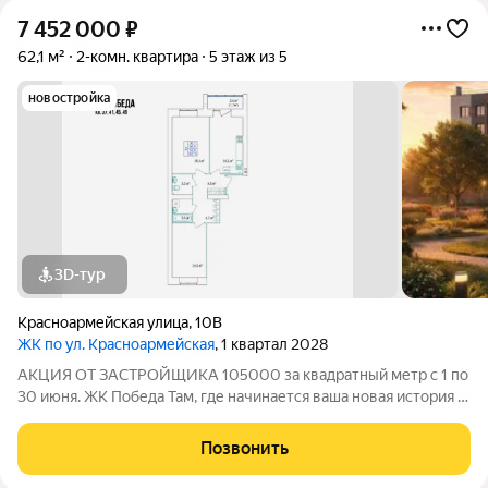
7 452 000
₽
62,1 м²
2-комн. квартира
5 этаж из 5
новостройка
3D-тур
Красноармейская улица
,
10В
ЖК по ул. Красноармейская
, 1 квартал 2028
АКЦИЯ ОТ ЗАСТРОЙЩИКА 105000 за квадратный метр с 1 по
30 июня. ЖК Победа Там, где начинается ваша новая история 1.
Общие сведения о жилом комплексеЖК "Победа" это
современный 5-этажный кирпичный дом на 49 квартир,
Позвонить
созданный в формате уютного