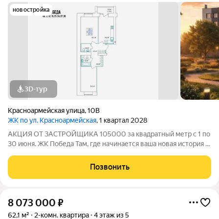
новостройка
3D-тур
Красноармейская улица
,
10В
ЖК по ул. Красноармейская
, 1 квартал 2028
АКЦИЯ ОТ ЗАСТРОЙЩИКА 105000 за квадратный метр с 1 по
30 июня. ЖК Победа Там, где начинается ваша новая история 1.
Общие сведения о жилом комплексеЖК "Победа" это
современный 5-этажный кирпичный дом на 49 квартир,
Позвонить
созданный в формате уютного
8 073 000
₽
62,1 м²
2-комн. квартира
4 этаж из 5