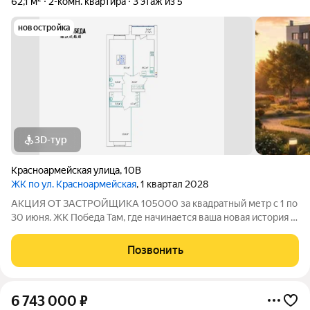
62,1 м²
2-комн. квартира
3 этаж из 5
новостройка
3D-тур
Красноармейская улица
,
10В
ЖК по ул. Красноармейская
, 1 квартал 2028
АКЦИЯ ОТ ЗАСТРОЙЩИКА 105000 за квадратный метр с 1 по
30 июня. ЖК Победа Там, где начинается ваша новая история 1.
Общие сведения о жилом комплексеЖК "Победа" это
современный 5-этажный кирпичный дом на 49 квартир,
Позвонить
созданный в формате уютного
6 743 000
₽