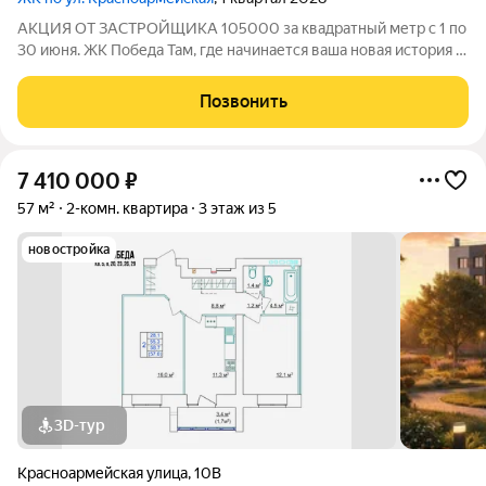
АКЦИЯ ОТ ЗАСТРОЙЩИКА 105000 за квадратный метр с 1 по
30 июня. ЖК Победа Там, где начинается ваша новая история 1.
Общие сведения о жилом комплексеЖК "Победа" это
современный 5-этажный кирпичный дом на 49 квартир,
Позвонить
созданный в формате уютного
7 410 000
₽
57 м²
2-комн. квартира
3 этаж из 5
новостройка
3D-тур
Красноармейская улица
,
10В