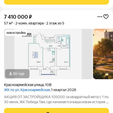
созданный в формате уютного
7 410 000
₽
57 м²
2-комн. квартира
2 этаж из 5
новостройка
3D-тур
Красноармейская улица
,
10В
ЖК по ул. Красноармейская
, 1 квартал 2028
АКЦИЯ ОТ ЗАСТРОЙЩИКА 105000 за квадратный метр с 1 по
30 июня. ЖК Победа Там, где начинается ваша новая история 1.
Общие сведения о жилом комплексеЖК "Победа" это
современный 5-этажный кирпичный дом на 49 квартир,