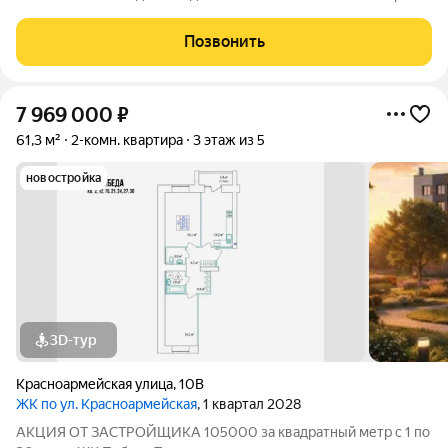
Общие сведения о жилом комплексеЖК "Победа" это
современный 5-этажный кирпичный дом на 49 квартир,
Позвонить
созданный в формате уютного
7 969 000
₽
61,3 м²
2-комн. квартира
3 этаж из 5
новостройка
3D-тур
Красноармейская улица
,
10В
ЖК по ул. Красноармейская
, 1 квартал 2028
АКЦИЯ ОТ ЗАСТРОЙЩИКА 105000 за квадратный метр с 1 по