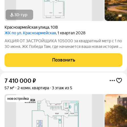
3D-тур
Красноармейская улица
,
10В
ЖК по ул. Красноармейская
, 1 квартал 2028
АКЦИЯ ОТ ЗАСТРОЙЩИКА 105000 за квадратный метр с 1 по
30 июня. ЖК Победа Там, где начинается ваша новая история 1.
Общие сведения о жилом комплексеЖК "Победа" это
современный 5-этажный кирпичный дом на 49 квартир,
Позвонить
созданный в формате уютного
7 410 000
₽
57 м²
2-комн. квартира
3 этаж из 5
новостройка