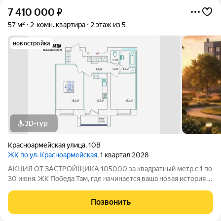
7 410 000
₽
57 м²
2-комн. квартира
2 этаж из 5
новостройка
3D-тур
Красноармейская улица
,
10В
ЖК по ул. Красноармейская
, 1 квартал 2028
АКЦИЯ ОТ ЗАСТРОЙЩИКА 105000 за квадратный метр с 1 по
30 июня. ЖК Победа Там, где начинается ваша новая история 1.
Общие сведения о жилом комплексеЖК "Победа" это
современный 5-этажный кирпичный дом на 49 квартир,
Позвонить
созданный в формате уютного