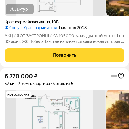
3D-тур
Красноармейская улица
,
10В
ЖК по ул. Красноармейская
, 1 квартал 2028
АКЦИЯ ОТ ЗАСТРОЙЩИКА 105000 за квадратный метр с 1 по
30 июня. ЖК Победа Там, где начинается ваша новая история 1.
Общие сведения о жилом комплексеЖК "Победа" это
современный 5-этажный кирпичный дом на 49 квартир,
Позвонить
созданный в формате уютного
6 270 000
₽
57 м²
2-комн. квартира
5 этаж из 5
новостройка