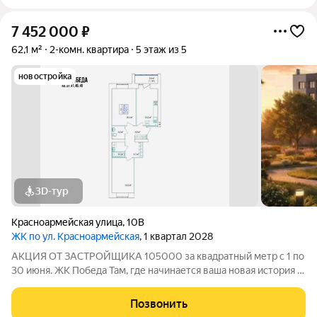
7 452 000
₽
62,1 м²
2-комн. квартира
5 этаж из 5
новостройка
3D-тур
Красноармейская улица
,
10В
ЖК по ул. Красноармейская
, 1 квартал 2028
АКЦИЯ ОТ ЗАСТРОЙЩИКА 105000 за квадратный метр с 1 по
30 июня. ЖК Победа Там, где начинается ваша новая история 1.
Общие сведения о жилом комплексеЖК "Победа" это
современный 5-этажный кирпичный дом на 49 квартир,
Позвонить
созданный в формате уютного