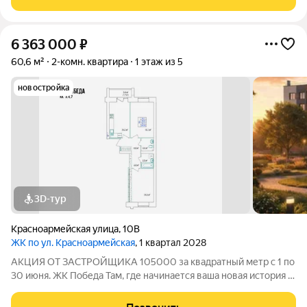
созданный в формате уютного
6 363 000
₽
60,6 м²
2-комн. квартира
1 этаж из 5
новостройка
3D-тур
Красноармейская улица
,
10В
ЖК по ул. Красноармейская
, 1 квартал 2028
АКЦИЯ ОТ ЗАСТРОЙЩИКА 105000 за квадратный метр с 1 по
30 июня. ЖК Победа Там, где начинается ваша новая история 1.
Общие сведения о жилом комплексеЖК "Победа" это
современный 5-этажный кирпичный дом на 49 квартир,