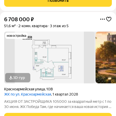
Позвонить
созданный в формате уютного
6 708 000
₽
51,6 м²
2-комн. квартира
3 этаж из 5
новостройка
3D-тур
Красноармейская улица
,
10В
ЖК по ул. Красноармейская
, 1 квартал 2028
АКЦИЯ ОТ ЗАСТРОЙЩИКА 105000 за квадратный метр с 1 по
30 июня. ЖК Победа Там, где начинается ваша новая история 1.
Общие сведения о жилом комплексеЖК "Победа" это