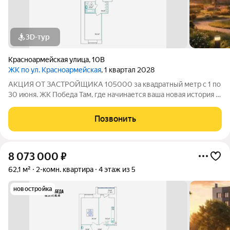
3D-тур
Красноармейская улица
,
10В
ЖК по ул. Красноармейская
, 1 квартал 2028
АКЦИЯ ОТ ЗАСТРОЙЩИКА 105000 за квадратный метр с 1 по
30 июня. ЖК Победа Там, где начинается ваша новая история 1.
Общие сведения о жилом комплексеЖК "Победа" это
современный 5-этажный кирпичный дом на 49 квартир,
Позвонить
созданный в формате уютного
8 073 000
₽
62,1 м²
2-комн. квартира
4 этаж из 5
новостройка