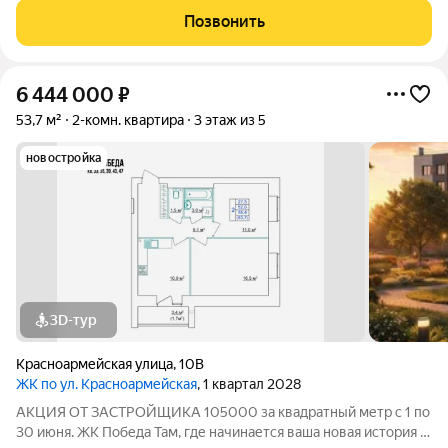
современный 5-этажный кирпичный дом на 49 квартир,
Позвонить
созданный в формате уютного
6 444 000
₽
53,7 м²
2-комн. квартира
3 этаж из 5
новостройка
3D-тур
Красноармейская улица
,
10В
ЖК по ул. Красноармейская
, 1 квартал 2028
АКЦИЯ ОТ ЗАСТРОЙЩИКА 105000 за квадратный метр с 1 по
30 июня. ЖК Победа Там, где начинается ваша новая история 1.