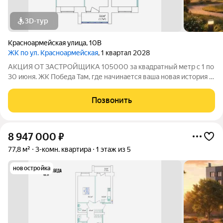
3D-тур
Красноармейская улица
,
10В
ЖК по ул. Красноармейская
, 1 квартал 2028
АКЦИЯ ОТ ЗАСТРОЙЩИКА 105000 за квадратный метр с 1 по
30 июня. ЖК Победа Там, где начинается ваша новая история 1.
Общие сведения о жилом комплексеЖК "Победа" это
современный 5-этажный кирпичный дом на 49 квартир,
Позвонить
созданный в формате уютного
8 947 000
₽
77,8 м²
3-комн. квартира
1 этаж из 5
новостройка