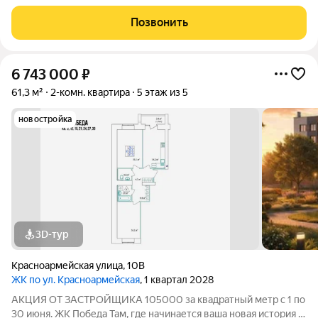
Общие сведения о жилом комплексеЖК "Победа" это
современный 5-этажный кирпичный дом на 49 квартир,
Позвонить
созданный в формате уютного
6 743 000
₽
61,3 м²
2-комн. квартира
5 этаж из 5
новостройка
3D-тур
Красноармейская улица
,
10В
ЖК по ул. Красноармейская
, 1 квартал 2028
АКЦИЯ ОТ ЗАСТРОЙЩИКА 105000 за квадратный метр с 1 по
30 июня. ЖК Победа Там, где начинается ваша новая история 1.