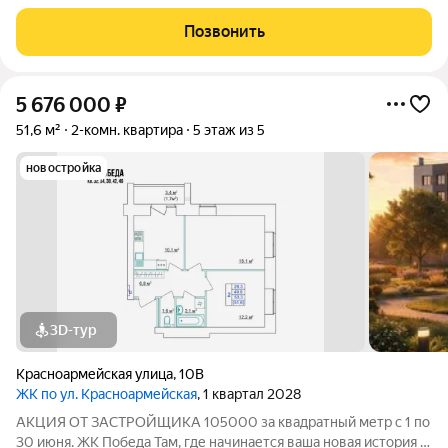
Общие сведения о жилом комплексеЖК "Победа" это
современный 5-этажный кирпичный дом на 49 квартир,
Позвонить
созданный в формате уютного
5 676 000
₽
51,6 м²
2-комн. квартира
5 этаж из 5
новостройка
3D-тур
Красноармейская улица
,
10В
ЖК по ул. Красноармейская
, 1 квартал 2028
АКЦИЯ ОТ ЗАСТРОЙЩИКА 105000 за квадратный метр с 1 по
30 июня. ЖК Победа Там, где начинается ваша новая история 1.