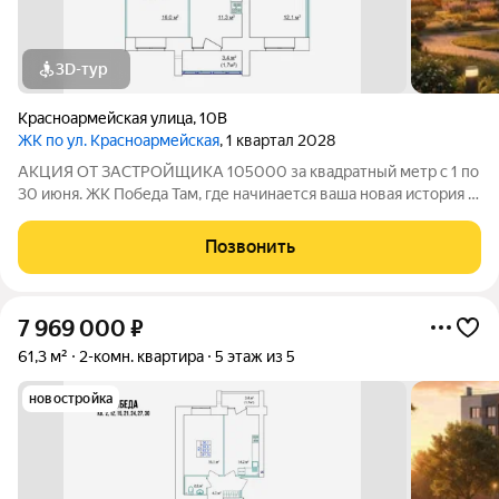
3D-тур
Красноармейская улица
,
10В
ЖК по ул. Красноармейская
, 1 квартал 2028
АКЦИЯ ОТ ЗАСТРОЙЩИКА 105000 за квадратный метр с 1 по
30 июня. ЖК Победа Там, где начинается ваша новая история 1.
Общие сведения о жилом комплексеЖК "Победа" это
современный 5-этажный кирпичный дом на 49 квартир,
Позвонить
созданный в формате уютного
7 969 000
₽
61,3 м²
2-комн. квартира
5 этаж из 5
новостройка