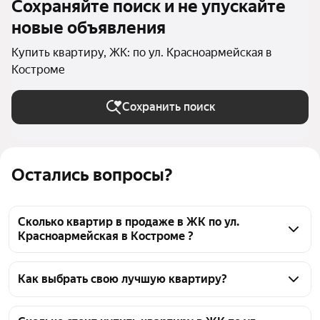
Сохраняйте поиск и не упускайте
новые объявления
Купить квартиру, ЖК: по ул. Красноармейская в
Костроме
Сохранить поиск
Остались вопросы?
Сколько квартир в продаже в ЖК по ул.
Красноармейская в Костроме ?
На Яндекс Недвижимости в продаже в ЖК по ул. 
Красноармейская в Костроме 33 квартиры 33 
Как выбрать свою лучшую квартиру?
объявления от застройщиков
Чтобы купить квартиру c 3D-туром в ЖК по ул. 