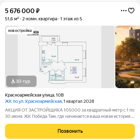
5 676 000
₽
51,6 м²
2-комн. квартира
1 этаж из 5
новостройка
3D-тур
Красноармейская улица
,
10В
ЖК по ул. Красноармейская
, 1 квартал 2028
АКЦИЯ ОТ ЗАСТРОЙЩИКА 105000 за квадратный метр с 1 по
30 июня. ЖК Победа Там, где начинается ваша новая история 1.
Общие сведения о жилом комплексеЖК "Победа" это
современный 5-этажный кирпичный дом на 49 квартир,
Позвонить
созданный в формате уютного