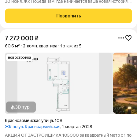
30 июня. ЖК Победа Там, где начинается ваша новая история 1.
Общие сведения о жилом комплексеЖК "Победа" это
современный 5-этажный кирпичный дом на 49 квартир,
Позвонить
созданный в формате уютного
7 272 000
₽
60,6 м²
2-комн. квартира
1 этаж из 5
новостройка
3D-тур
Красноармейская улица
,
10В
ЖК по ул. Красноармейская
, 1 квартал 2028
АКЦИЯ ОТ ЗАСТРОЙЩИКА 105000 за квадратный метр с 1 по