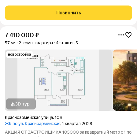
Общие сведения о жилом комплексеЖК "Победа" это
современный 5-этажный кирпичный дом на 49 квартир,
Позвонить
созданный в формате уютного
7 410 000
₽
57 м²
2-комн. квартира
4 этаж из 5
новостройка
3D-тур
Красноармейская улица
,
10В
ЖК по ул. Красноармейская
, 1 квартал 2028
АКЦИЯ ОТ ЗАСТРОЙЩИКА 105000 за квадратный метр с 1 по