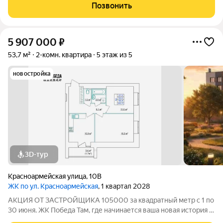
современный 5-этажный кирпичный дом на 49 квартир,
Позвонить
созданный в формате уютного
5 907 000
₽
53,7 м²
2-комн. квартира
5 этаж из 5
новостройка
3D-тур
Красноармейская улица
,
10В
ЖК по ул. Красноармейская
, 1 квартал 2028
АКЦИЯ ОТ ЗАСТРОЙЩИКА 105000 за квадратный метр с 1 по
30 июня. ЖК Победа Там, где начинается ваша новая история 1.
Общие сведения о жилом комплексеЖК "Победа" это