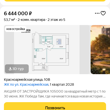
6 444 000
₽
53,7 м²
2-комн. квартира
2 этаж из 5
новостройка
3D-тур
Красноармейская улица
,
10В
ЖК по ул. Красноармейская
, 1 квартал 2028
АКЦИЯ ОТ ЗАСТРОЙЩИКА 105000 за квадратный метр с 1 по
30 июня. ЖК Победа Там, где начинается ваша новая история 1.
Общие сведения о жилом комплексеЖК "Победа" это
современный 5-этажный кирпичный дом на 49 квартир,
Позвонить