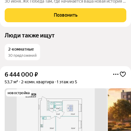
30 июня. ЖК Победа Там, где начинается ваша новая история 1.
Общие сведения о жилом комплексеЖК "Победа" это
современный 5-этажный кирпичный дом на 49 квартир,
Позвонить
созданный в формате уютного
Люди также ищут
2-комнатные
30 предложений
6 444 000
₽
53,7 м²
2-комн. квартира
1 этаж из 5
новостройка