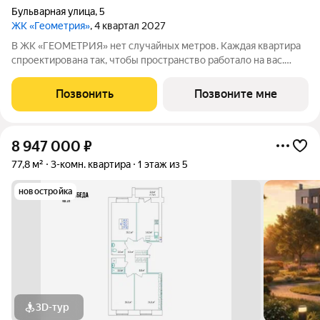
Бульварная улица
,
5
ЖК «Геометрия»
, 4 квартал 2027
В ЖК «ГЕОМЕТРИЯ» нет случайных метров. Каждая квартира
спроектирована так, чтобы пространство работало на вас.
Квартиры передаются под чистовую отделку: высота
потолков 2,7 м стены оштукатурены выполнена цементно-
Позвонить
Позвоните мне
песчаная стяжка пола установлена
8 947 000
₽
77,8 м²
3-комн. квартира
1 этаж из 5
новостройка
3D-тур