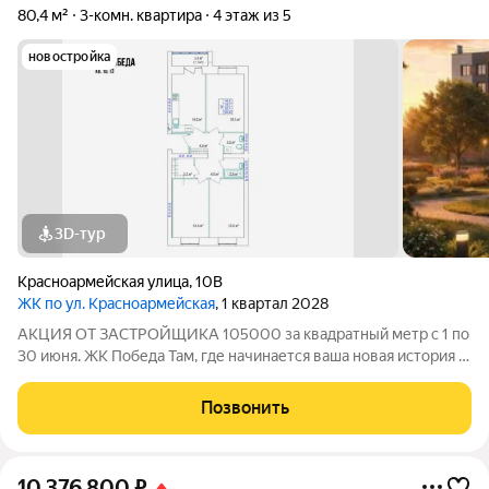
80,4 м²
3-комн. квартира
4 этаж из 5
новостройка
3D-тур
Красноармейская улица
,
10В
ЖК по ул. Красноармейская
, 1 квартал 2028
АКЦИЯ ОТ ЗАСТРОЙЩИКА 105000 за квадратный метр с 1 по
30 июня. ЖК Победа Там, где начинается ваша новая история 1.
Общие сведения о жилом комплексеЖК "Победа" это
современный 5-этажный кирпичный дом на 49 квартир,
Позвонить
созданный в формате уютного
10 376 800
₽