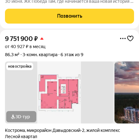
30 июня. ЖК Победа Там, где начинается ваша новая история 1.
Общие сведения о жилом комплексеЖК "Победа" это
современный 5-этажный кирпичный дом на 49 квартир,
Позвонить
созданный в формате уютного
9 751 900
₽
от 40 927 ₽ в месяц
86,3 м²
3-комн. квартира
6 этаж из 9
новостройка
3D-тур
Кострома
,
микрорайон Давыдовский-2
,
жилой комплекс
Лесной квартал