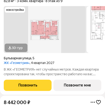
82,8 м²
3-комн. квартира
8 этаж из 9
новостройка
3D-тур
Бульварная улица
,
5
ЖК «Геометрия»
, 4 квартал 2027
В ЖК «ГЕОМЕТРИЯ» нет случайных метров. Каждая квартира
спроектирована так, чтобы пространство работало на вас.
Квартиры передаются под чистовую отделку: высота
потолков 2,7 м стены оштукатурены выполнена цементно-
Позвонить
Позвоните мне
песчаная стяжка пола установлена
8 442 000
₽