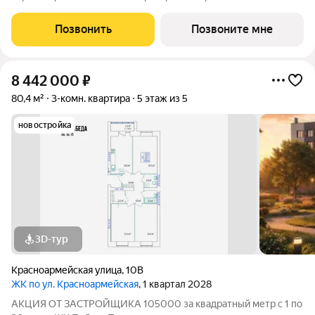
Квартиры передаются под чистовую отделку: высота
потолков 2,7 м стены оштукатурены выполнена цементно-
Позвонить
Позвоните мне
песчаная стяжка пола установлена
8 442 000
₽
80,4 м²
3-комн. квартира
5 этаж из 5
новостройка
3D-тур
Красноармейская улица
,
10В
ЖК по ул. Красноармейская
, 1 квартал 2028
АКЦИЯ ОТ ЗАСТРОЙЩИКА 105000 за квадратный метр с 1 по