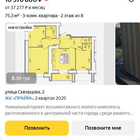
от 37 277 ₽ в месяц
75,3 м²
3-комн. квартира
2 этаж из 8
новостройка
3D-тур
улица Скворцова
,
2
ЖК «ПРАЙМ»
, 2 квартал 2025
Уникальный проект восьмиэтажного жилого комплекса,
расположенного в центральной части города, среди развитой
инфраструктуры и высокой транспортной доступностью. Дом
комфорт класса из теплого керамического кирпича, с
Позвонить
Позвоните мне
панорамным остеклением окон и