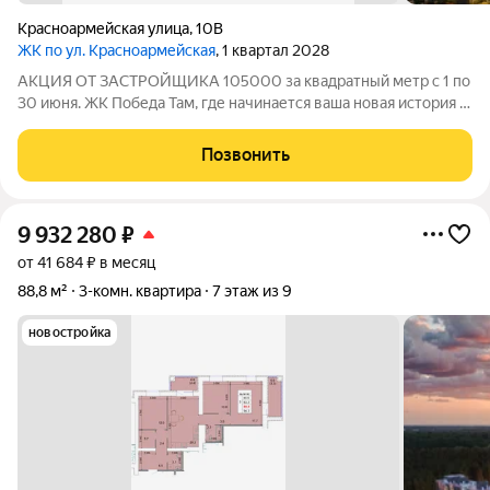
Красноармейская улица
,
10В
ЖК по ул. Красноармейская
, 1 квартал 2028
АКЦИЯ ОТ ЗАСТРОЙЩИКА 105000 за квадратный метр с 1 по
30 июня. ЖК Победа Там, где начинается ваша новая история 1.
Общие сведения о жилом комплексеЖК "Победа" это
современный 5-этажный кирпичный дом на 49 квартир,
Позвонить
созданный в формате уютного
9 932 280
₽
от 41 684 ₽ в месяц
88,8 м²
3-комн. квартира
7 этаж из 9
новостройка