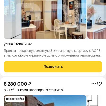
улица Стопани
,
42
Продам прекрасную элитную 3-х комнатную квартиру с АОГВ
в малоэтажном кирпичном доме с огороженной территорией.
Квартира очень интересной и удобной планировки с окнами на
разные стороны дома: Большая кухня гостиная 63 м2,
Позвонить
просторная спальня 30 м2 и
8 280 000
₽
83,4 м²
3-комн. квартира
8 этаж из 9
новостройка