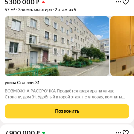
5 300 000
₽
57 м²
3-комн. квартира
2 этаж из 5
улица Стопани
,
31
ВОЗМОЖНА РАССРОЧКА Продаётся квартира на улице
Стопани, дом 31. Удобный второй этаж, не угловая, комнаты
изолированные всё продумано для комфортной жизни. Есть
остеклённый балкон, остаётся кухонный гарнитур, мебель
Позвонить
обсудим. Окна выходят на новый
7 900 000
₽