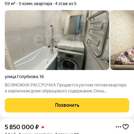
59 м²
3-комн. квартира
4 этаж из 5
улица Голубкова
,
16
ВОЗМОЖНА РАССРОЧКА Продается уютная теплая квартира
в кирпичном доме образцового содержания. Окна
пластиковые выходят на обе стороны дома. Лоджия
застеклена. Натяжные потолки, пол ламинат. Санузел
Позвонить
раздельный. Ванная комната и туалет выложены плиткой.
5 850 000
₽