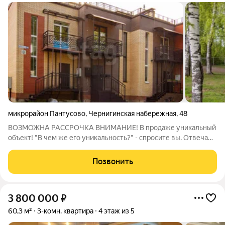
микрорайон Пантусово
,
Чернигинская набережная
,
48
ВОЗМОЖНА РАССРОЧКА ВНИМАНИЕ! В продаже уникальный
объект! "В чем же его уникальность?" - спросите вы. Отвечаю:
1. Это квартира (блокированная секция в таунхаухе, состоящем
из восьми квартир). 2. Секция - крайняя, что гарантирует вам
Позвонить
минимальный
3 800 000
₽
60,3 м²
3-комн. квартира
4 этаж из 5