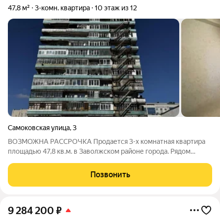
47,8 м²
3-комн. квартира
10 этаж из 12
Самоковская улица
,
3
ВОЗМОЖНА РАССРОЧКА Продается 3-х комнатная квартира
площадью 47,8 кв.м. в Заволжском районе города. Рядом
поликлиники, торговые центры, садики, школы, общественный
транспорт во все районы города. В квартире две
Позвонить
изолированные комнаты и одна проходная,
9 284 200
₽