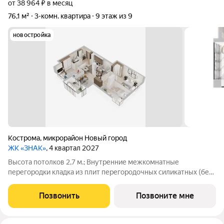
от 38 964 ₽ в месяц
76,1 м²
3-комн. квартира
9 этаж из 9
новостройка
Кострома
,
микрорайон Новый город
ЖК «ЗНАК»
, 4 квартал 2027
Высота потолков 2,7 м.; Внутренние межкомнатные
перегородки кладка из плит перегородочных силикатных (без
отделки); Наружные стены кладка из керамического
облицовочного кирпича и поризованного керамического
Позвонить
Позвоните мне
камня, оштукатуренные изнутри