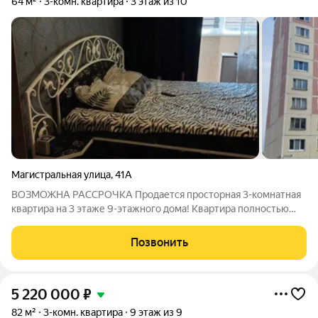
64 м²
3-комн. квартира
3 этаж из 10
Магистральная улица
,
41А
ВОЗМОЖНА РАССРОЧКА Продается просторная 3-комнатная
квартира на 3 этаже 9-этажного дома! Квартира полностью
готова к проживанию: сделан качественный косметический
ремонт, в квартире установлены теплые полы. Планировка и
Позвонить
состояние: Кухня: Очень
5 220 000
₽
82 м²
3-комн. квартира
9 этаж из 9