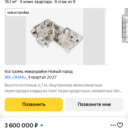
76,1 м²
3-комн. квартира
8 этаж из 9
новостройка
Кострома
,
микрорайон Новый город
ЖК «ЗНАК»
, 4 квартал 2027
Высота потолков 2,7 м.; Внутренние межкомнатные
перегородки кладка из плит перегородочных силикатных (без
отделки); Наружные стены кладка из керамического
облицовочного кирпича и поризованного керамического
Позвонить
Позвоните мне
камня, оштукатуренные изнутри
3 600 000
₽