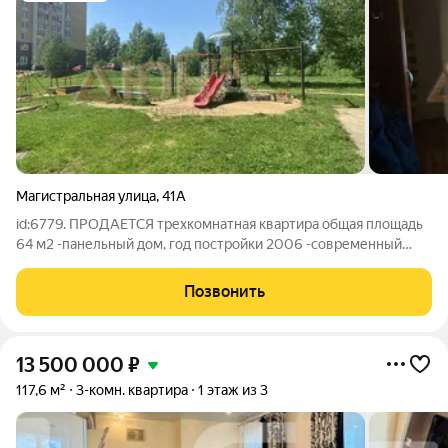
Магистральная улица
,
41А
id:6779. ПРОДАЕТСЯ трехкомнатная квaртиpа общая площадь
64 м2 -панельный дом, год постройки 2006 -современный
ремонт, -теплые полы на лоджиях - санузел раздельный в
плитке - просторная кухня 9м2 - дом оснащен пассажирским
Позвонить
лифтом - показ в удобное
13 500 000
₽
117,6 м²
3-комн. квартира
1 этаж из 3