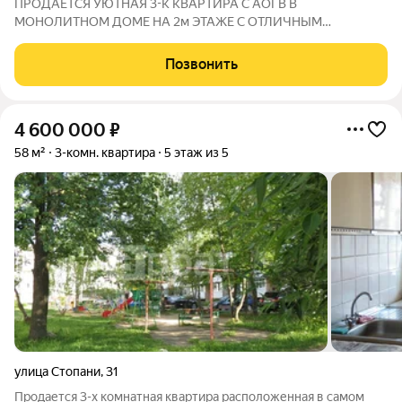
ПРОДАЁТСЯ УЮТНАЯ 3-К КВАРТИРА С АОГВ В
МОНОЛИТНОМ ДОМЕ НА 2м ЭТАЖЕ С ОТЛИЧНЫМ
РЕМОНТОМ. ОТЛИЧНОЕ РЕШЕНИЕ ДЛЯ БОЛЬШОЙ СЕМЬИ.
ХАРАКТЕРИСТИКИ: - Общая площадь: 89 кв.м. - Кухня 18 кв.м. -
Позвонить
АОГВ в доме. - Дом монолитный. - Лоджия застеклена. - Не
4 600 000
₽
58 м²
3-комн. квартира
5 этаж из 5
улица Стопани
,
31
Продается 3-х комнатная квартира расположенная в самом