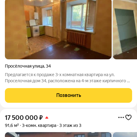
Просёлочная улица
,
34
Предлагается к продаже 3-х комнатная квартира на ул.
Проселочная дом 34, расположена на 4-м этаже кирпичного 5-
ти этажного дома. Выполнена перепланировка из 4-х
комнатной квартиры: сделана просторная кухня -гостиная ( не
Позвонить
узаконена). Площадь квартиры
17 500 000
₽
91,6 м²
3-комн. квартира
3 этаж из 3