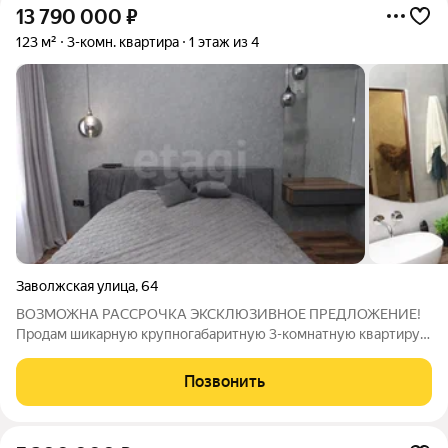
13 790 000
₽
123 м²
3-комн. квартира
1 этаж из 4
Заволжская улица
,
64
ВОЗМОЖНА РАССРОЧКА ЭКСКЛЮЗИВНОЕ ПРЕДЛОЖЕНИЕ!
Продам шикарную крупногабаритную 3-комнатную квартиру в
новом кирпичном доме с АОГВ. В квартире 3 метровые
потолки. В 2023 г. установлен новый котел BAXI. Окна ПВХ,
Позвонить
натяжной потолок, установлена система