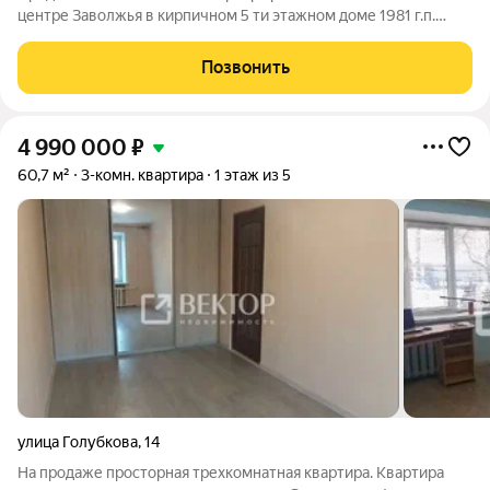
центре Заволжья в кирпичном 5 ти этажном доме 1981 г.п.
Квартира общей площадью 58 кв.м., отапливаемая площадь
56,9 кв.м., жилая площадь 38 кв.м., кухня 8 кв.м.; санузел
Позвонить
раздельный, просторная
4 990 000
₽
60,7 м²
3-комн. квартира
1 этаж из 5
улица Голубкова
,
14
На продаже просторная трехкомнатная квартира. Квартира