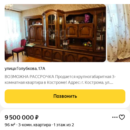
улица Голубкова
,
17А
ВОЗМОЖНА РАССРОЧКА Продается крупногабаритная 3-
комнатная квартира в Костроме! Адрес: г. Кострома, ул.
Голубкова, д. 17а Описание: Предлагаем вашему вниманию
просторную 3-комнатную квартиру в живописном районе
Позвонить
Костромы. Квартира находится на 9 этаже.
9 500 000
₽
96 м²
3-комн. квартира
1 этаж из 2