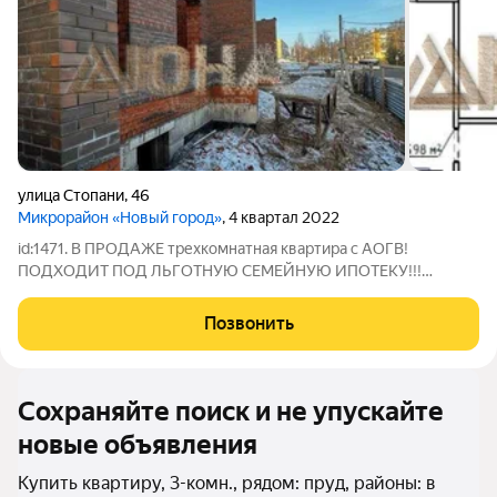
улица Стопани
,
46
Микрорайон «Новый город»
, 4 квартал 2022
id:1471. В ПРОДАЖЕ трехкомнатная квартира с АОГВ!
ПОДХОДИТ ПОД ЛЬГОТНУЮ СЕМЕЙНУЮ ИПОТЕКУ!!!
Последний дом в новом городе , с индивидуальным
отоплением в каждой квартире. - АОГВ - Кирпичный дом-
Позвонить
Сдача дома 4 квартал 2026г - Развитая инфраструктура, в
Сохраняйте поиск и не упускайте
новые объявления
Купить квартиру, 3-комн., рядом: пруд, районы: в