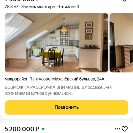
78,3 м²
3-комн. квартира
4 этаж из 4
микрорайон Пантусово
,
Михалёвский бульвар
,
24А
ВОЗМОЖНА РАССРОЧКА ВНИМАНИЕ!В продаже 3-ех
комнатная квартира с уникальной
планировкой(перепланировка узаконена!),на мансардном
этаже с великолепным видом из окон на облака,звездное небо
Позвонить
в просторной кухне-студии и в спальне,во второй спальне
5 200 000
₽