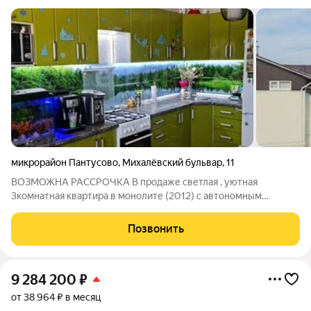
микрорайон Пантусово
,
Михалёвский бульвар
,
11
ВОЗМОЖНА РАССРОЧКА В продаже светлая , уютная
3комнатная квартира в монолите (2012) с автономным
отоплением и видами на две стороны Текст: Локация тихий,
зелёный район, но со всей инфраструктурой под окнами. Что
Позвонить
продаётся: Просторная квартира на
9 284 200
₽
от 38 964 ₽ в месяц