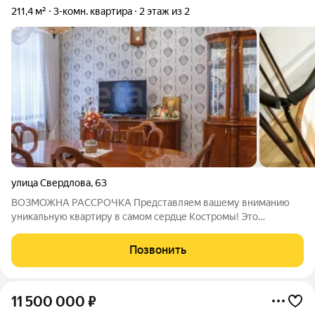
211,4 м²
3-комн. квартира
2 этаж из 2
улица Свердлова
,
63
ВОЗМОЖНА РАССРОЧКА Представляем вашему вниманию
уникальную квартиру в самом сердце Костромы! Это
предложение настоящее сокровище на рынке недвижимости,
которое вы не захотите упустить. Квартира площадью 211
Позвонить
квадратных метров расположена в
11 500 000
₽