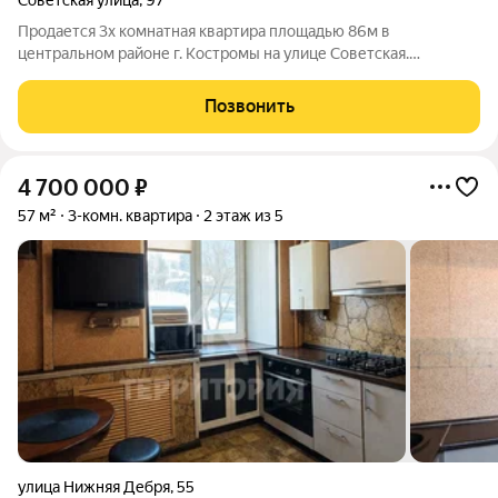
Советская улица
,
97
Продается 3х комнатная квартира площадью 86м в
центральном районе г. Костромы на улице Советская.
Основные характеристики: Тип дома: Панельный Год
постройки: 2000 г. Ремонт: Евроремонт Планировка: 3
Позвонить
изолированных комнаты Балкон: 1 Окна: Вид на улицу
4 700 000
₽
57 м²
3-комн. квартира
2 этаж из 5
улица Нижняя Дебря
,
55