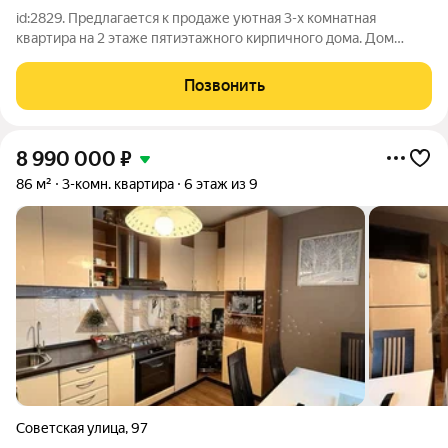
id:2829. Предлагается к продаже уютная 3-х комнатная
квартира на 2 этаже пятиэтажного кирпичного дома. Дом
расположен в историческом центре города Костромы, вдоль
левого берега р.Волги. - общая площадь 57 кв.м - окна ПВХ
Позвонить
(выходят на разные стороны
8 990 000
₽
86 м²
3-комн. квартира
6 этаж из 9
Советская улица
,
97