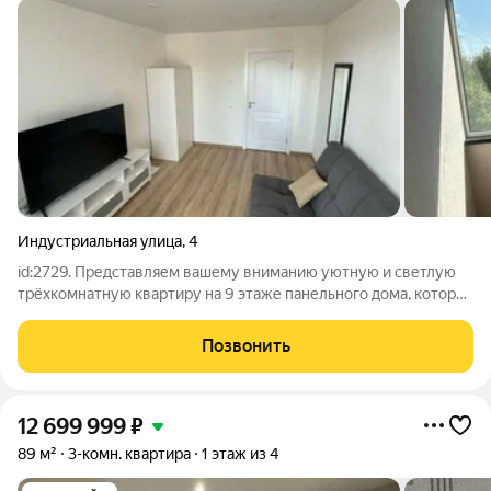
Индустриальная улица
,
4
id:2729. Представляем вашему вниманию уютную и светлую
трёхкомнатную квартиру на 9 этаже панельного дома, которая
станет идеальным пространством для жизни вашей семьи.
общая площадь 66,1 кв.м. окна ПВХ на две солнечные стороны
Позвонить
застеклённый балкон
12 699 999
₽
89 м²
3-комн. квартира
1 этаж из 4