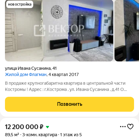
новостройка
улица Ивана Сусанина
,
41
Жилой дом Флагман
, 4 квартал 2017
В продаже крупногабаритна квартира в центральной части
Костромы ! Адрес : г.Кострома , ул. Ивана Сусанина , д.41 О
квартире : Просторная квартира для большой семьи !
Эргономичная планировка : кухня - гостиная , две
Позвонить
изолированных комнаты , 3 лоджии
12 200 000
₽
89,5 м²
3-комн. квартира
1 этаж из 5