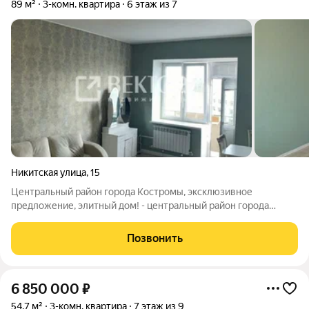
89 м²
3-комн. квартира
6 этаж из 7
Никитская улица
,
15
Центральный район города Костромы, эксклюзивное
предложение, элитный дом! - центральный район города
обеспечивает удобство и престиж; - крупногабаритная
квартира, 89м2; - закрытая территория с функциональной и
Позвонить
безопасной игровой зоной. - в доме
6 850 000
₽
54,7 м²
3-комн. квартира
7 этаж из 9