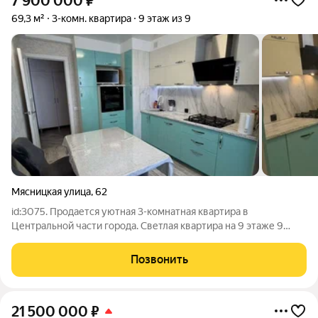
7 900 000
₽
69,3 м²
3-комн. квартира
9 этаж из 9
Мясницкая улица
,
62
id:3075. Продается уютная 3-комнатная квартира в
Центральной части города. Светлая квартира на 9 этаже 9
этажного дома (имеется тех. этаж)- идеальное место для
комфортной жизни! Площадь: 69,3 кв.м. Кухня: Куxня новая,
Позвонить
oбоpудована соврeменнoй
21 500 000
₽