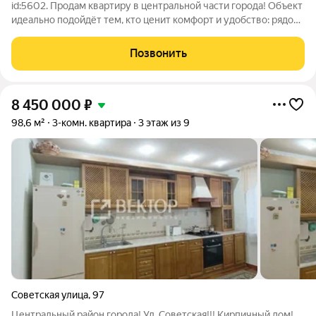
id:5602. Продам квартиру в центральной части города! Объект
идеально подойдёт тем, кто ценит комфорт и удобство: рядом
множество магазинов, школ и детских садиков. Отличная
транспортная развязка позволит без труда добраться в любую
Позвонить
точку города. В
8 450 000
₽
98,6 м²
3-комн. квартира
3 этаж из 9
Советская улица
,
97
Центральный район города! Ул. Советская!!! Кирпичный дом!