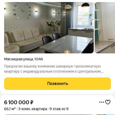
Мясницкая улица
,
104А
Предлагаю вашему вниманию шикарную трехкомнатную
квартиру с индивидуальным отоплением в Центральном
районе города. Квартира расположена на комфортном 2-м
этаже 5-ти этажного кирпичного дома 2016 года постройки. В
Позвонить
квартире выполнен качественный
6 100 000
₽
66,1 м²
3-комн. квартира
9 этаж из 9