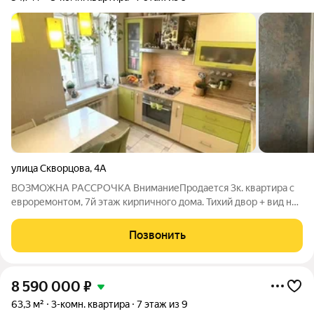
улица Скворцова
,
4А
ВОЗМОЖНА РАССРОЧКА ВниманиеПродается 3к. квартира с
евроремонтом, 7й этаж кирпичного дома. Тихий двор + вид на
проезжую часть (окна на обе стороны!) редкое преимущество.
Планировка: Все комнаты изолированные полная приватность.
Позвонить
Лоджия
8 590 000
₽
63,3 м²
3-комн. квартира
7 этаж из 9