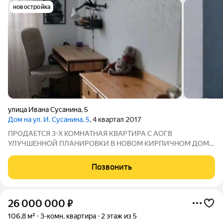
новостройка
улица Ивана Сусанина
,
5
Дом на ул. И. Сусанина, 5
, 4 квартал 2017
ПРОДАЕТСЯ 3-Х КОМНАТНАЯ КВАРТИРА С АОГВ
УЛУЧШЕННОЙ ПЛАНИРОВКИ В НОВОМ КИРПИЧНОМ ДОМЕ
С АОГВ. О КВАРТИРЕ: - Общая площадь: 74 кв.м. - Кухня 15
кв.м. - В квартире АОГВ - Теплые полы - Изолированные
Позвонить
комнаты на разные стороны - Кирпичный дом - Не
26 000 000
₽
106,8 м²
3-комн. квартира
2 этаж из 5