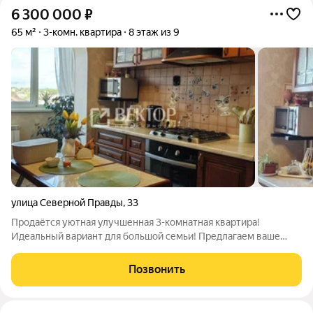
6 300 000
₽
65 м²
3-комн. квартира
8 этаж из 9
улица Северной Правды
,
33
Продаётся уютная улучшенная 3-комнатная квартира!
Идеальный вариант для большой семьи! Предлагаем ваше
внимание просторную «трёшку» на Северной Правды 33 .
Светлая и солнечная сторона, теплый пол на балконе и
Позвонить
кухне,современный ремонт 8 этаж в