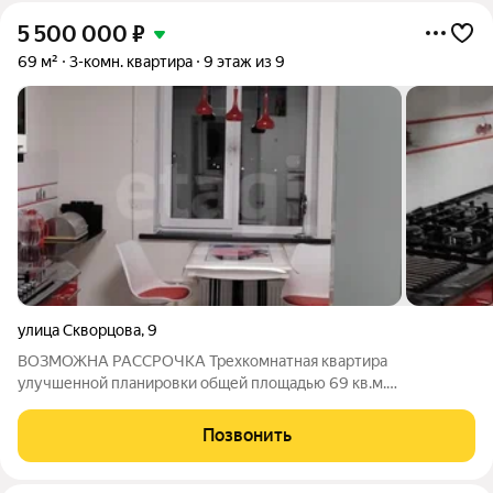
5 500 000
₽
69 м²
3-комн. квартира
9 этаж из 9
улица Скворцова
,
9
ВОЗМОЖНА РАССРОЧКА Трехкомнатная квартира
улучшенной планировки общей площадью 69 кв.м.
расположена на 9 этаже девятиэтажного панельного дома по
ул. Скворцова.Комнаты изолированные, санузел раздельный.
Позвонить
В квартире выполнен качественный ремонт с