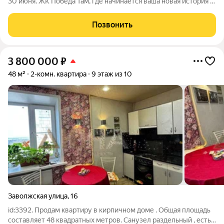
30 июня. ЖК Победа Там, где начинается ваша новая история 1.
Общие сведения о жилом комплексеЖК "Победа" это
современный 5-этажный кирпичный дом на 49 квартир,
Позвонить
созданный в формате уютного
3 800 000
₽
48 м²
2-комн. квартира
9 этаж из 10
Заволжская улица
,
16
id:3392. Продам квартиру в кирпичном доме . Общая площадь
составляет 48 квадратных метров. Санузел раздельный , есть