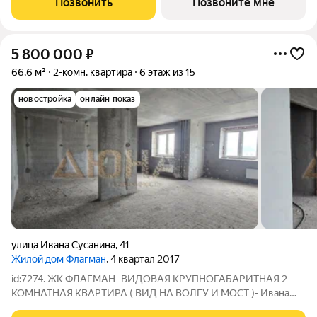
Позвонить
Позвоните мне
камня, оштукатуренные изнутри
5 800 000
₽
66,6 м²
2-комн. квартира
6 этаж из 15
новостройка
онлайн показ
улица Ивана Сусанина
,
41
Жилой дом Флагман
, 4 квартал 2017
id:7274. ЖК ФЛАГМАН -ВИДОВАЯ КРУПНОГАБАРИТНАЯ 2
КОМНАТНАЯ КВАРТИРА ( ВИД НА ВОЛГУ И МОСТ )- Ивана
Сусанина, 41 черновая отделка Лоджия застеклена Пвх Окна