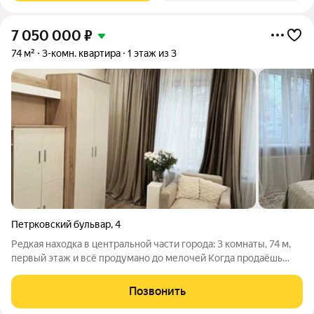
7 050 000
₽
74 м²
3-комн. квартира
1 этаж из 3
Петрковский бульвар
,
4
Редкая находка в центральной части города: 3 комнаты, 74 м,
первый этаж и всё продумано до мелочей Когда продаёшь
квартиру, которую обустраивал для себя, хочется рассказать
не только про метры и потолки, а про те детали, которые
Позвонить
делают жизнь