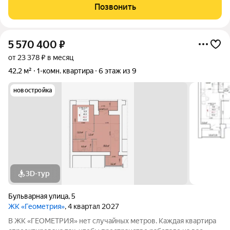
пвх Свободная планировка Санузел раздельный Приборы
Позвонить
учёта 1 взрослый собственник Быстрый выход
5 570 400
₽
от 23 378 ₽ в месяц
42,2 м²
1-комн. квартира
6 этаж из 9
новостройка
3D-тур
Бульварная улица
,
5
ЖК «Геометрия»
, 4 квартал 2027
В ЖК «ГЕОМЕТРИЯ» нет случайных метров. Каждая квартира