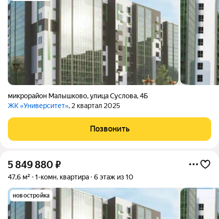
микрорайон Малышково
,
улица Суслова
,
4Б
ЖК «Университет»
, 2 квартал 2025
Позвонить
5 849 880
₽
47,6 м²
1-комн. квартира
6 этаж из 10
новостройка