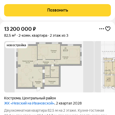
м Окна ПВХ, потолки натяжные, сан узел раздельный. Быстрый
выход на сделку, 2 взрослых собственника, без обременений,
Позвонить
подходит под
13 200 000
₽
82,5 м²
2-комн. квартира
2 этаж из 3
новостройка
Кострома
,
Центральный район
ЖК «Невский на Ивановской»
, 2 квартал 2028
Двухкомнатная квартира 82,5 м на 2 этаже. Кухня-гостиная