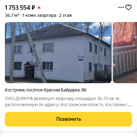
1 753 554
₽
36,7 м²
1-комн. квартира
2 этаж
Кострома
,
посёлок Красная Байдарка
,
8Б
ПАО ДОМ.РФ реализует квартиру площадью 36,70 кв. м.,
расположенную по адресу: Костромская область, Кострома г.,
пос. Красная Байдарка,8Б. Информация об объекте: Один
собственник (юридическое лицо). Кадастровый номер объекта
Позвонить
недвижимости: