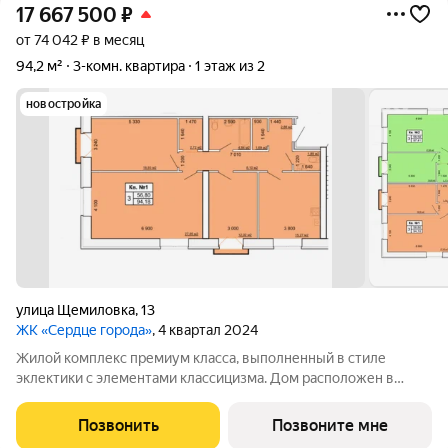
17 667 500
₽
от 74 042 ₽ в месяц
94,2 м²
3-комн. квартира
1 этаж из 2
новостройка
улица Щемиловка
,
13
ЖК «Сердце города»
, 4 квартал 2024
Жилой комплекс премиум класса, выполненный в стиле
эклектики с элементами классицизма. Дом расположен в
историческом центре города, где вы каждый день сможете
любоваться красотой архитектурного ансамбля торговых
Позвонить
Позвоните мне
рядов, прекрасной набережной и другими