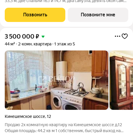
33,3 м, две спальни 16,1 и 14,7 м, два санузла, девять окон самая
светлая квартира в доме. Потолки 3 м, черновая отделка.
Кирпичный дом на 14 квартир в историческом центре
Позвонить
Позвоните мне
Костромы, 2 этажа и
3 500 000
₽
44 м²
2-комн. квартира
1 этаж из 5
Кинешемское шоссе
,
12
Продаю 2х комнатную квартиру на Кинешемское шоссе д.12
Общая площадь: 44.2 кв м 1 собственник, быстрый выход на