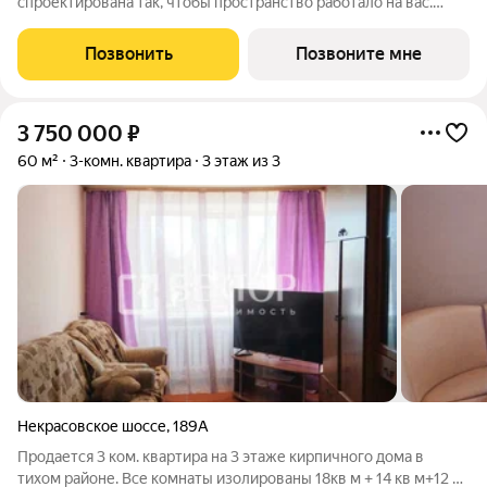
спроектирована так, чтобы пространство работало на вас.
Квартиры передаются под чистовую отделку: высота
потолков 2,7 м стены оштукатурены выполнена цементно-
Позвонить
Позвоните мне
песчаная стяжка пола установлена
3 750 000
₽
60 м²
3-комн. квартира
3 этаж из 3
Некрасовское шоссе
,
189А
Продается 3 ком. квартира на 3 этаже кирпичного дома в
тихом районе. Все комнаты изолированы 18кв м + 14 кв м+12 кв