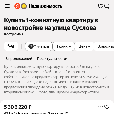
Купить 1-комнатную квартиру в
новостройке на улице Суслова
Кострома
AI
Фильтры
1 комн.
Цена
Взнос и 
3
18 предложений
•
по актуальности
Купить однокомнатную квартиру в новостройке на улице
Суслова в Костроме — 18 объявлений от агентств и
собственников по продаже квартир по цене от 5 258 250 ₽ до
6 602 640 ₽ на Яндекс Недвижимости. В нашем каталоге
предложения площадью от 42,8 м² до 53,7 м² в новостройках и
вторичном жилье — фото, планировки и характеристики.
5 306 220
₽
43,1 м²
1-комн. квартира
2 этаж из 10