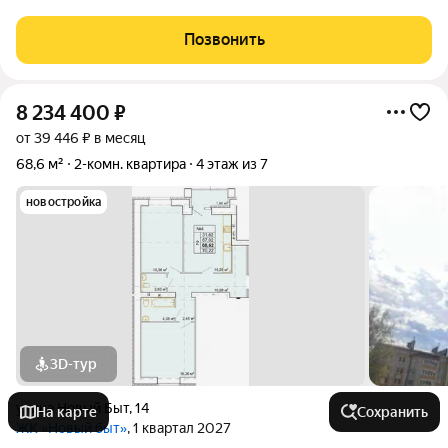
кладовка в квартире и на 10 этаже . Большая лоджия . В
квартире останется мебель , холодильник , кондиционер. Эта
Позвонить
квартира отличный
8 234 400
₽
от 39 446 ₽ в месяц
68,6 м²
2-комн. квартира
4 этаж из 7
новостройка
3D-тур
улица Новый Быт
,
14
На карте
Сохранить
ЖК «Новый быт»
, 1 квартал 2027