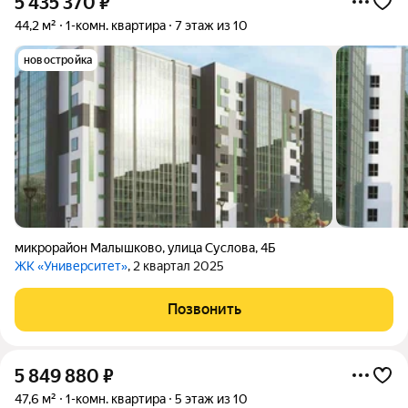
5 435 370
₽
44,2 м²
1-комн. квартира
7 этаж из 10
новостройка
микрорайон Малышково
,
улица Суслова
,
4Б
ЖК «Университет»
, 2 квартал 2025
Позвонить
5 849 880
₽
47,6 м²
1-комн. квартира
5 этаж из 10