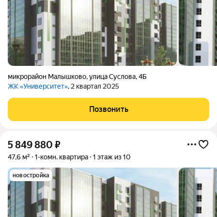
микрорайон Малышково
,
улица Суслова
,
4Б
ЖК «Университет»
, 2 квартал 2025
Позвонить
5 849 880
₽
47,6 м²
1-комн. квартира
1 этаж из 10
новостройка