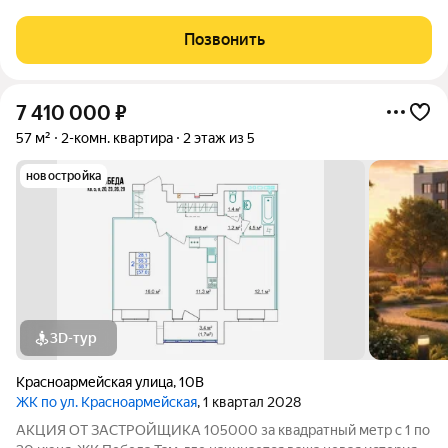
сделку квартира расположена на высоком 1 этаже (не угловая)
на кухне останется кухонный гарнитур в комнате натяжные
Позвонить
потолки и пластиковые
7 410 000
₽
57 м²
2-комн. квартира
2 этаж из 5
новостройка
3D-тур
Красноармейская улица
,
10В
ЖК по ул. Красноармейская
, 1 квартал 2028
АКЦИЯ ОТ ЗАСТРОЙЩИКА 105000 за квадратный метр с 1 по