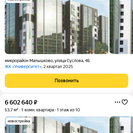
микрорайон Малышково
,
улица Суслова
,
4Б
ЖК «Университет»
, 2 квартал 2025
Позвонить
6 602 640
₽
53,7 м²
1-комн. квартира
1 этаж из 10
новостройка