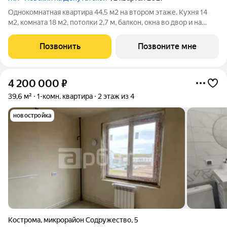
Однокомнатная квартира 44,5 м2 на втором этаже. Кухня 14
м2, комната 18 м2, потолки 2,7 м, балкон, окна во двор и на
солнечную сторону. Отделка черновая, индивидуальное
отопление АОГВ, тёплый пол. Дом малоэтажный, 12 квартир,
Позвонить
Позвоните мне
стены - тёплая керамика
4 200 000
₽
39,6 м²
1-комн. квартира
2 этаж из 4
новостройка
Кострома
,
микрорайон Содружество
,
5