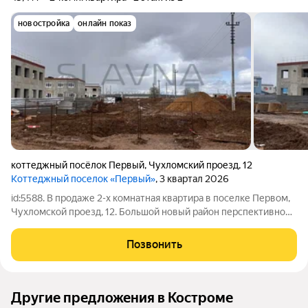
новостройка
онлайн показ
коттеджный посёлок Первый
,
Чухломский проезд
,
12
Коттеджный поселок «Первый»
, 3 квартал 2026
id:5588. В продаже 2-х комнатная квартира в поселке Первом,
Чухломской проезд, 12. Большой новый район перспективной
застройки с развитой инфраструктурой неподалеку от
городской суеты! Срок сдачи дома 4 кв 2026г Квартира общей
Позвонить
площадью 45,8 кв.м,
Другие предложения в Костроме