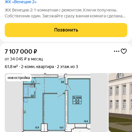
ЖК «Венеция-2»
ЖК Венеция-2: 1-комнатная с ремонтом. Ключи получены.
Собственник один. Заезжайте сразу ванная комната сделана
под ключ (плитка, сантехника). На балконе тоже уложена
плитка. В комнате частичный ремонт . Автономное отопление
Позвонить
(АОГВ) вы сами
7 107 000
₽
от 34 045 ₽ в месяц
61,8 м²
2-комн. квартира
2 этаж из 3
новостройка