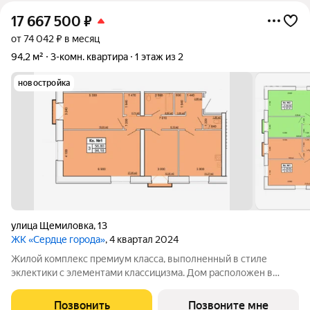
17 667 500
₽
от 74 042 ₽ в месяц
94,2 м²
3-комн. квартира
1 этаж из 2
новостройка
улица Щемиловка
,
13
ЖК «Сердце города»
, 4 квартал 2024
Жилой комплекс премиум класса, выполненный в стиле
эклектики с элементами классицизма. Дом расположен в
историческом центре города, где вы каждый день сможете
любоваться красотой архитектурного ансамбля торговых
Позвонить
Позвоните мне