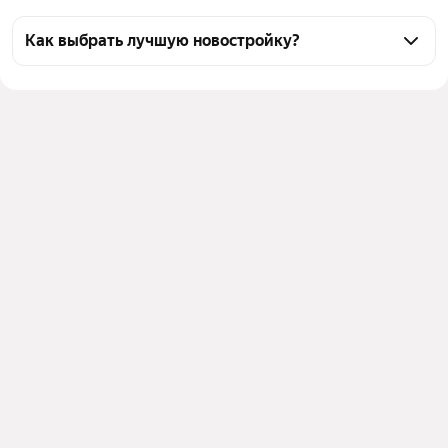
Как выбрать лучшую новостройку?
Воспользуйтесь тепловой картой для оценки 
инфраструктуры и транспортной доступности 
новостроек в выбранном районе в Коряжме
Для легкого выбора подходящей новостройки в 
верхней части страницы есть самые частые 
комбинации фильтров, например «» или «»
Помимо удобной сортировки по цене вы можете 
отсортировать результаты по стоимости 
квадратного метра или площади
Выберите в фильтре подходящие условия сделки - 
например, в рассрочку