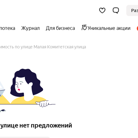
Ра
потека
Журнал
Для бизнеса
Уникальные акции
имость по улице Малая Комитетская улица
 улице нет предложений