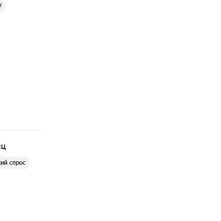
У
яц
ий спрос