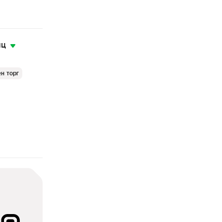
яц
н торг