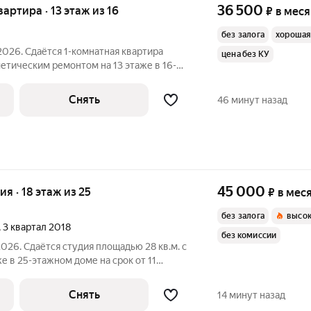
36 500
квартира · 13 этаж из 16
₽
в мес
без залога
хорошая
2026. Сдаётся 1-комнатная квартира
цена без КУ
метическим ремонтом на 13 этаже в 16-
есяцев. Из техники есть: Телевизор
Духовой шкаф Стиральная машина Холодильник Кондиционер
Снять
46 минут назад
45 000
ия · 18 этаж из 25
₽
в мес
без залога
высок
, 3 квартал 2018
без комиссии
026. Сдаётся студия площадью 28 кв.м. с
е в 25-этажном доме на срок от 11
ная
к Дом - монолитный, окна выходят во двор. В
Снять
14 минут назад