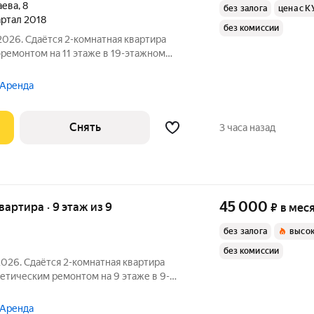
аева
,
8
без залога
цена с К
вартал 2018
без комиссии
2026. Сдаётся 2-комнатная квартира
оремонтом на 11 этаже в 19-этажном
 Аренда
Снять
3 часа назад
45 000
квартира · 9 этаж из 9
₽
в мес
без залога
высок
без комиссии
2026. Сдаётся 2-комнатная квартира
метическим ремонтом на 9 этаже в 9-
есяцев. Из техники есть: Телевизор
 Аренда