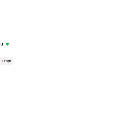
яц
н торг