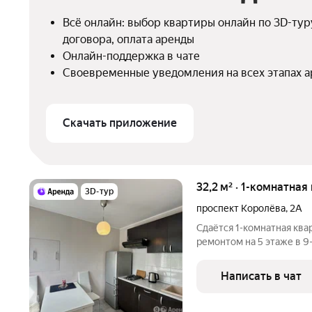
Всё онлайн: выбор квартиры онлайн по 3D-туру
договора, оплата аренды
Онлайн-поддержка в чате
Своевременные уведомления на всех этапах 
Скачать приложение
32,2 м² · 1-комнатная
3D-тур
проспект Королёва
,
2А
Сдаётся 1-комнатная ква
ремонтом на 5 этаже в 9
техники есть: Телевизор Стиральная машина Холодильник
Посудомоечная машина Кондиционер Бойлер Дом - кирпичный,
Написать в чат
окна