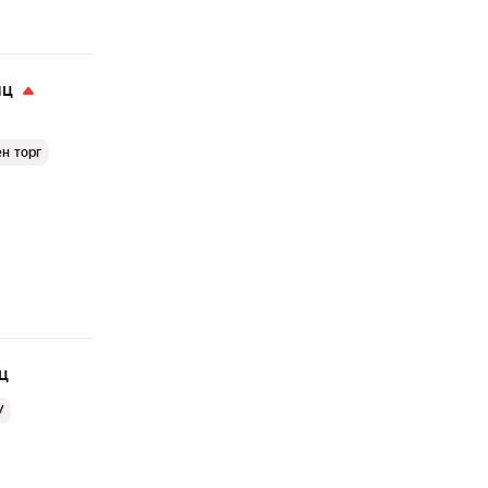
яц
н торг
ц
У