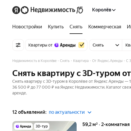
Королёв
Новостройки
Купить
Снять
Коммерческая
И
Квартиры от
Снять
Кв
Недвижимость в Королёве
Снять
Квартира
От Яндекс.Аренды
C 
Снять квартиру c 3D-туром о
Снять квартиру c 3D-туром в Королёве от Яндекс Аренды — 1
36 500 ₽ до 77 000 ₽ на Яндекс Недвижимости. Каталог све
аренде.
12 объявлений:
по актуальности
59,2 м² · 2-комнатная
3D-тур