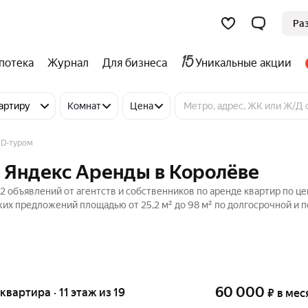
Ра
потека
Журнал
Для бизнеса
Уникальные акции
артиру
Комнат
Цена
3D-туром
т Яндекс Аренды в Королёве
2 объявлений от агентств и собственников по аренде квартир по це
жих предложений площадью от 25,2 м² до 98 м² по долгосрочной и 
60 000
 квартира · 11 этаж из 19
₽
в мес