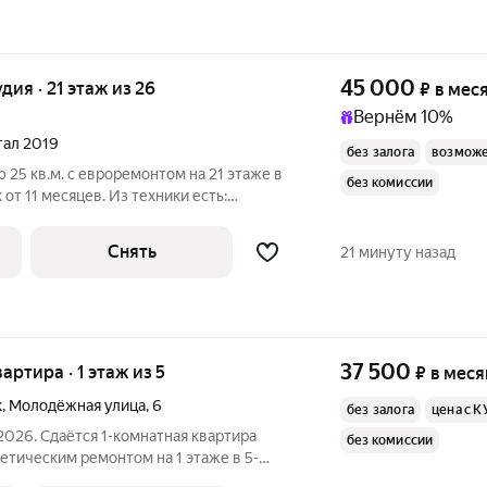
45 000
удия · 21 этаж из 26
₽
в мес
Вернём 10%
ртал 2019
без залога
возможе
 25 кв.м. с евроремонтом на 21 этаже в
без комиссии
от 11 месяцев. Из техники есть:
пичный, окна выходят на улицу. Есть
Снять
21 минуту назад
37 500
вартира · 1 этаж из 5
₽
в меся
к
,
Молодёжная улица
,
6
без залога
цена с К
2026. Сдаётся 1-комнатная квартира
без комиссии
метическим ремонтом на 1 этаже в 5-
есяцев. Из техники есть: Телевизор