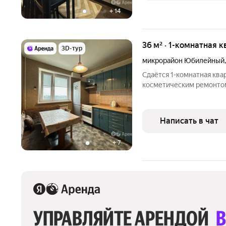
+
14
36 м² · 1-комнатная к
3D-тур
микрорайон Юбилейный
Сдаётся 1-комнатная ква
косметическим ремонтом 
от 11 месяцев. Из техники есть: Телевизор Д
Стиральная машина Холодильник Кондиционер Микроволновка
Дом - панельный, окна
Написать в чат
+
7
УПРАВЛЯЙТЕ АРЕНДОЙ 