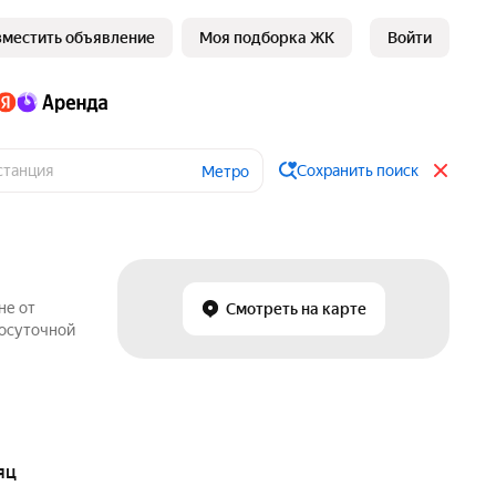
зместить объявление
Моя подборка ЖК
Войти
Сохранить поиск
Метро
не от
Смотреть на карте
посуточной
яц