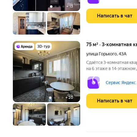
машина
+
13
Написать в чат
75 м² · 3-комнатная 
3D-тур
улица Горького
,
43А
Сдаётся 3-комнатная ква
на 6 этаже в 14-этажном 
есть: Телевизор Духовой шкаф Стиральная машина Холодильник
Сервис Яндекс
+
20
Написать в чат