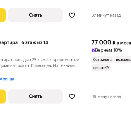
Снять
37 минут назад
77 000
квартира · 6 этаж из 14
₽
в мес
Вернём 10%
ртира площадью 75 кв.м. с евроремонтом
без залога
возможе
доме на срок от 11 месяцев. Из техники
цена с КУ
Посудомоечная машина Кондиционер Бойлер Микроволновка
 Аренда
Снять
49 минут назад