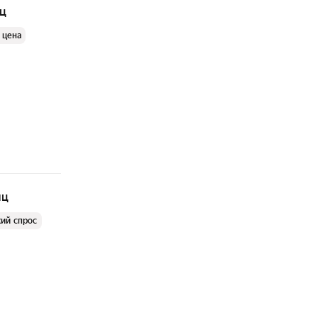
яц
 цена
яц
ий спрос