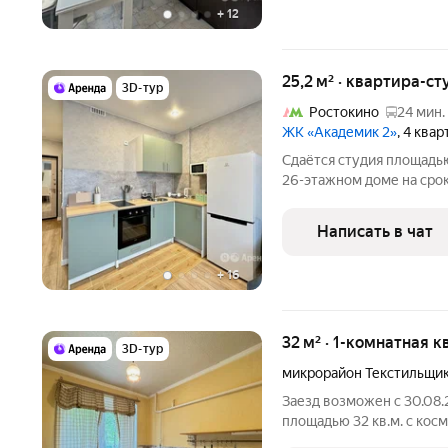
+
12
25,2 м² · квартира-ст
3D-тур
Ростокино
24 мин.
ЖК «Академик 2»
, 4 ква
Сдаётся студия площадью
26-этажном доме на срок 
Телевизор Духовой шкаф Стиральная машина Холодильник
Микроволновка Дом - кир
Написать в чат
консьерж. В
+
16
32 м² · 1-комнатная к
3D-тур
микрорайон Текстильщи
Заезд возможен с 30.08.
площадью 32 кв.м. с кос
этажном доме на срок от 11 м