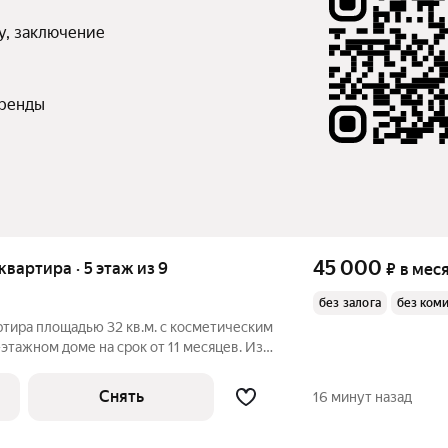
, заключение 
аренды
45 000
 квартира · 5 этаж из 9
₽
в мес
без залога
без ком
ртира площадью 32 кв.м. с косметическим
-этажном доме на срок от 11 месяцев. Из
Снять
16 минут назад