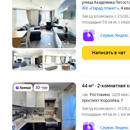
улица Академика Легост
ЖК «Парад планет»
, 4 к
Заезд возможен с 23.08.
площадью 59 кв.м. с евр
доме. Из техники есть: Телевизор Духовой шкаф Стиральная
машина Холодильник Кухонная плита Фен Утюг Увлажнитель
Сервис Яндекс
воздуха Дом -
+
11
Написать в чат
44 м² · 2-комнатная 
3D-тур
Ростокино
29 мин.
проспект Королёва
,
7
Заезд возможен с 31.08.
площадью 44 кв.м. с кос
этажном доме на срок от 11 м
Духовой шкаф Стиральная машина Холодильник Посудомоечная
Сервис Яндекс