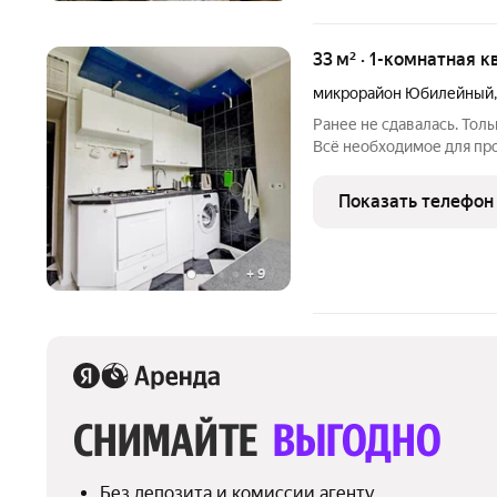
33 м² · 1-комнатная к
микрорайон Юбилейный
Ранее не сдавалась. Тол
Всё необходимое для про
Шторы блэкаут. Новая ме
имеется холодильник, С
Показать телефон
+
9
СНИМАЙТЕ 
ВЫГОДНО
Без депозита и комиссии агенту