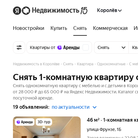
Королёв
Новостройки
Купить
Снять
Коммерческая
И
Квартиры от
Снять
Кв
Недвижимость в Королёве
Снять
Квартира
Однокомнатные
С ме
Снять 1-комнатную квартиру 
Снять однокомнатную квартиру с мебелью и с детьми в Корол
от 28 000 ₽ до 65 000 ₽ на Яндекс Недвижимости. Каталог 
посуточной аренде.
19 объявлений:
по актуальности
46 м² · 1-комнатная 
3D-тур
улица Фрунзе
,
1Б