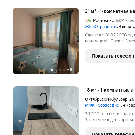
31 м² · 1-комнатная к
Ростокино
24 мин.
ЖК «Отрадный»
, 4 квар
Сдается с 01.07.2026 од
новом доме. Срок: 1-3 ме
57000 р. Залог 25000 р.
проживания: - двуспальн
Показать телефон
телевидение
+
9
18 м² · 1-комнатные а
Октябрьский бульвар
,
26
МФК «Созвездие»
, 4 кв
30000 р + свет и вода по
Заселение в день просмо
теплую светлую квартир
качественным ремонтом 
Показать телефон