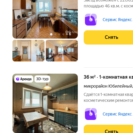
Заезд возможен с 22.08.
площадью 46 кв.м. с кос
этажном доме на срок от 11 м
Сервис Яндекс
+
6
Снять
36 м² · 1-комнатная к
3D-тур
микрорайон Юбилейный
Сдаётся 1-комнатная ква
косметическим ремонтом 
от 11 месяцев. Из техники есть: Телевизор Д
Стиральная машина Холодильник Кондиционер Микроволновка
Сервис Яндекс
Дом - панельный, окна
+
7
Снять