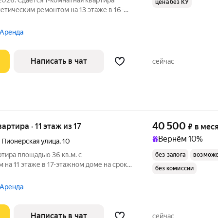
2026. Сдаётся 1-комнатная квартира
цена без КУ
метическим ремонтом на 13 этаже в 16-
есяцев. Из техники есть: Телевизор
Духовой шкаф Стиральная машина Холодильник Кондиционер
 Аренда
Написать в чат
сейчас
40 500
вартира · 11 этаж из 17
₽
в мес
Вернём 10%
,
Пионерская улица
,
10
ртира площадью 36 кв.м. с
без залога
возможе
на 11 этаже в 17-этажном доме на срок
без комиссии
уховой шкаф
 Аренда
Написать в чат
сейчас