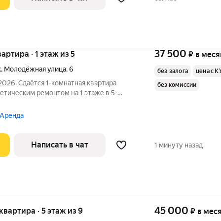
37 500
вартира · 1 этаж из 5
₽
в меся
к
,
Молодёжная улица
,
6
без залога
цена с К
2026. Сдаётся 1-комнатная квартира
без комиссии
метическим ремонтом на 1 этаже в 5-
есяцев. Из техники есть: Телевизор
 Аренда
Написать в чат
1 минуту назад
45 000
 квартира · 5 этаж из 9
₽
в мес