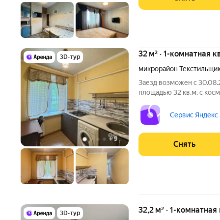
32 м² · 1-комнатная к
3D-тур
микрорайон Текстильщи
Заезд возможен с 30.08.
площадью 32 кв.м. с кос
этажном доме на срок от 11 м
Стиральная машина Холодильник Пылесос Дом - кирпичный, окна
Сервис Яндекс
выходят
+
9
Снять
32,2 м² · 1-комнатная
3D-тур