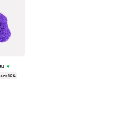
яц
ссия 60%