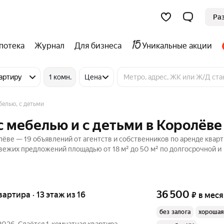
Ра
потека
Журнал
Для бизнеса
Уникальные акции
артиру
1 комн.
Цена
белью, с детьми
с мебелью и с детьми в Королёве
ёве — 19 объявлений от агентств и собственников по аренде кварт
свежих предложений площадью от 18 м² до 50 м² по долгосрочной и
36 500
квартира · 13 этаж из 16
₽
в мес
без залога
хорошая