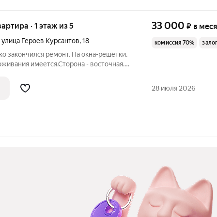
33 000
вартира · 1 этаж из 5
₽
в мес
,
улица Героев Курсантов
,
18
комиссия 70%
зало
ько закончился ремонт. На окна-решётки.
живания имеется.Сторона - восточная.
бель, новая стиральная машина-автомат,
ВЧ, посудомоечная машина Bosch,
28 июля 2026