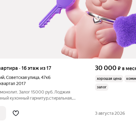
30 000
вартира · 16 этаж из 17
₽
в мес
ий
,
Советская улица
,
47к6
хорошая цена
коми
1 квартал 2017
залог
.монолит. Залог 15000 руб. Лоджия
нный кухонный гарнитур,стиральная,
 место по договоренности. Минимум
о шкаф, в прихожей шкаф, вешалка.
3 августа 2026