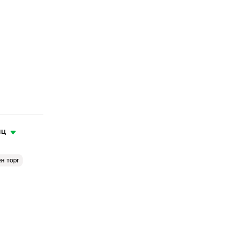
яц
н торг