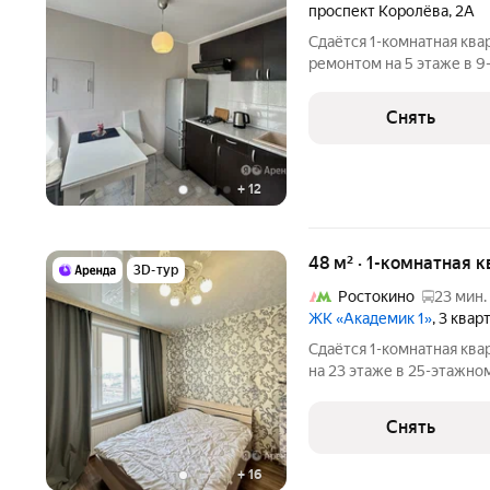
проспект Королёва
,
2А
Сдаётся 1-комнатная ква
ремонтом на 5 этаже в 9
техники есть: Телевизор Стиральная машина Холодильник
Посудомоечная машина Кондиционер Бойлер Дом - кирпичный,
Снять
окна
+
12
48 м² · 1-комнатная 
3D-тур
Ростокино
23 мин.
ЖК «Академик 1»
, 3 квар
Сдаётся 1-комнатная ква
на 23 этаже в 25-этажном
есть: Духовой шкаф Стиральная машина Холодильник
Посудомоечная машина Кондиционер Микроволновка Дом -
Снять
монолитный, окна
+
16