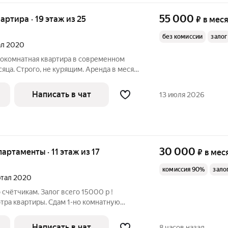
55 000
вартира · 19 этаж из 25
₽
в мес
без комиссии
залог
тал 2020
нокомнатная квартира в современном
сяца. Строго, не курящим. Аренда в месяц
 Имеется все для комфортного
ая кровать - раскладной диван - цифровое
Написать в чат
13 июля 2026
30 000
партаменты · 11 этаж из 17
₽
в мес
комиссия 90%
зало
артал 2020
 счётчикам. Залог всего 15000 р !
тра квартиры. Сдам 1-но комнатную
у студийного плана со свежим
в монолитном доме ЖК "Созвездие" на
Написать в чат
8 часов назад