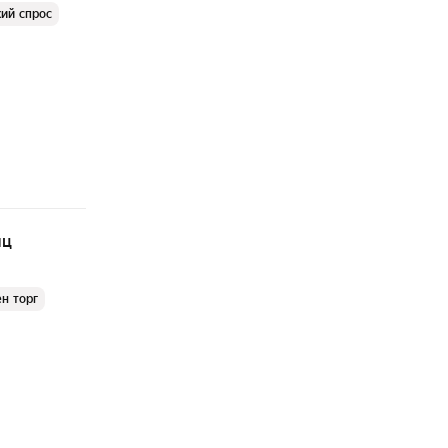
ий спрос
яц
н торг