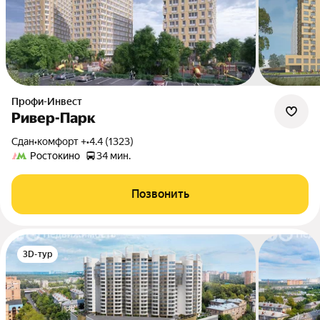
Профи-Инвест
Ривер-Парк
Сдан
•
комфорт +
•
4.4 (1323)
Ростокино
34 мин.
Позвонить
3D-тур