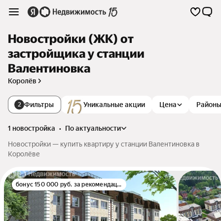
Новостройки (ЖК) от
застройщика у станции
Валентиновка
Королёв
Фильтры
Уникальные акции
Цена
Район
2
1 новостройка
•
по актуальности
Новостройки — купить квартиру у станции Валентиновка в
Королёве
бонус 150 000 руб. за рекомендацию