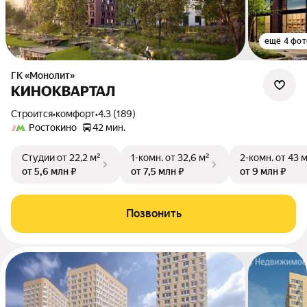
ещё 4 фот
ГК «Монолит»
КИНОКВАРТАЛ
Строится
•
комфорт
•
4.3 (189)
Ростокино
42 мин.
Студии
от 22,2 м²
1-комн.
от 32,6 м²
2-комн.
от 43 
от 5,6 млн ₽
от 7,5 млн ₽
от 9 млн ₽
Позвонить