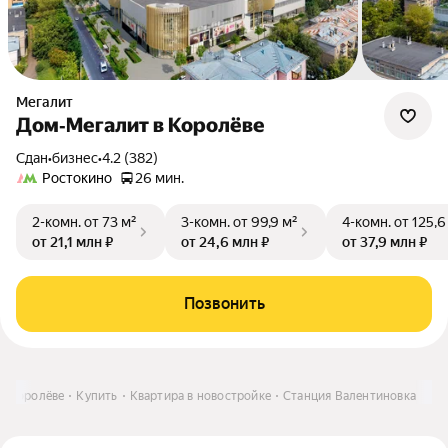
Мегалит
Дом‐Мегалит в Королёве
Сдан
•
бизнес
•
4.2 (382)
Ростокино
26 мин.
2-комн.
от 73 м²
3-комн.
от 99,9 м²
4-комн.
от 125,6
от 21,1 млн ₽
от 24,6 млн ₽
от 37,9 млн ₽
Позвонить
в Королёве
Купить
Квартира в новостройке
Станция Валентиновка