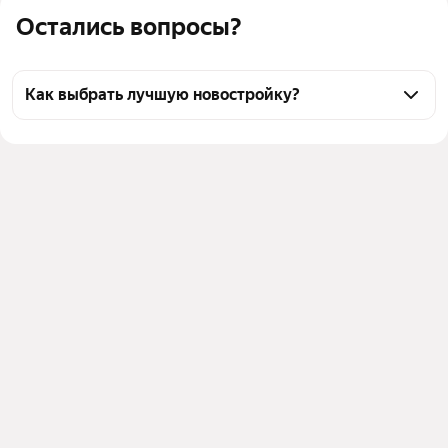
Остались вопросы?
Как выбрать лучшую новостройку?
Воспользуйтесь тепловой картой для оценки 
инфраструктуры и транспортной доступности 
новостроек в выбранном районе у станции 
Валентиновка в Королёве
Для легкого выбора подходящей новостройки в 
верхней части страницы есть самые частые 
комбинации фильтров, например «» или «»
Помимо удобной сортировки по цене вы можете 
отсортировать результаты по стоимости 
квадратного метра или площади
Выберите в фильтре подходящие условия сделки - 
например, в рассрочку