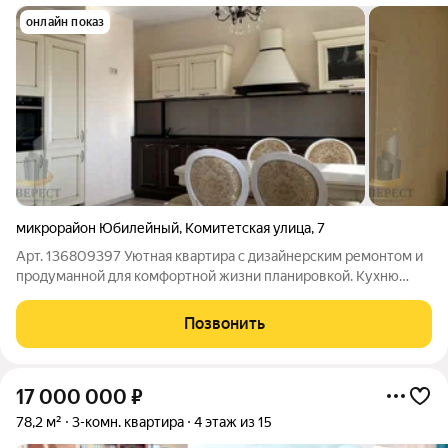
онлайн показ
микрорайон Юбилейный
,
Комитетская улица
,
7
Арт. 136809397 Уютная квартира с дизайнерским ремонтом и
продуманной для комфортной жизни планировкой. Кухню
объединили с гостиной и получилось пространство,
наполненное воздухом и светом, где можно провести время
Позвонить
всей семьей, встретить праздники,
17 000 000
₽
78,2 м²
3-комн. квартира
4 этаж из 15