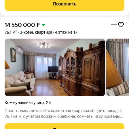
находится на 9 этаже 17-этажного кирпичного дома 2003 года
Позвонить
постройки. Общая площадь составляет
14 550 000
₽
75,1 м²
3-комн. квартира
4 этаж из 17
Коммунальная улица
,
28
Просторная, светлая 3-х комнатная квартира общей площадью
78,7 кв.м. с учётом лоджии и балкона. Комнаты изолированы
14,1 кв.м.+14,1кв.м.+17,9кв.м., кухня 10,1 кв.м. Дом 17-ти этажный,
панельный, год постройки 1997 г. расположенный в центре