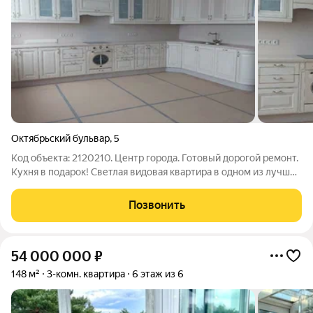
Октябрьский бульвар
,
5
Код объекта: 2120210. Центр города. Готовый дорогой ремонт.
Кухня в подарок! Светлая видовая квартира в одном из лучших
домов Королёва. Просторная! Широкие коридоры, большие
комнаты, продаём со слезами! Сделан качественный чистовой
Позвонить
ремонт: в квартире
54 000 000
₽
148 м²
3-комн. квартира
6 этаж из 6