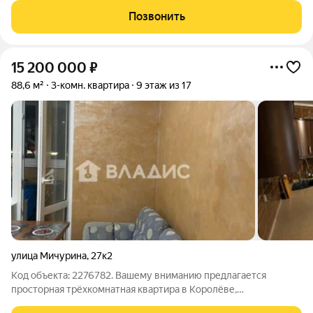
расположен в центре города, на улице Калининградская 17 к.1,
Позвонить
в развитом инфраструктурном районе,
15 200 000
₽
88,6 м²
3-комн. квартира
9 этаж из 17
улица Мичурина
,
27к2
Код объекта: 2276782. Вашему вниманию предлагается
просторная трёхкомнатная квартира в Королёве,
расположенная по адресу: улица Мичурина, 27к2. Квартира