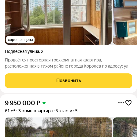
хорошая цена
Подлесная улица
,
2
Продаётся просторная трехкомнатная квартира,
расположенная в тихом районе города Королев по адресу: ул.
Подлесная, дом 2. Квартира расположена на шестом этаже, 3
просторные комнаты, , санузел, 2 просторные лоджии (выход
Позвонить
из комнаты и кухни).
9 950 000
₽
61 м²
3-комн. квартира
5 этаж из 5