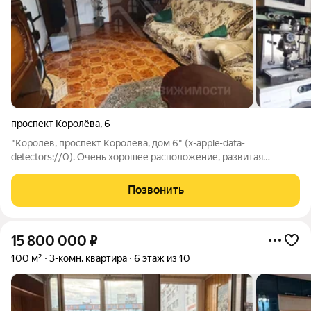
проспект Королёва
,
6
"Королев, проспект Королева, дом 6" (x-apple-data-
detectors://0). Очень хорошее расположение, развитая
инфраструктура. Полная стоимость в договоре, в
собственности более 5 лет. Показ в удобное время!Продается
Позвонить
3-х комнатная квартира по адресу:
15 800 000
₽
100 м²
3-комн. квартира
6 этаж из 10