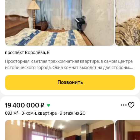
проспект Королёва
,
6
Просторная, светлая трехкомнатная квартира, в самом центре
исторического города. Окна комнат выходят на две стороны.
Готова к заселению заезжайте и живите! Квартира
расположена в зеленом районе города, с развитой
Позвонить
инфраструктурой: городские парки,
19 400 000
₽
89,1 м²
3-комн. квартира
9 этаж из 20