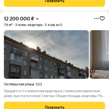
Позвонить
маленькой спальне
12 200 000
₽
79 м²
3-комн. квартира
5 этаж из 5
Октябрьская улица
,
12/2
Продаётся 3-х комнатная квартира в сталинском кирпичном
доме, высота потолков 3 метра. Общая площадь квартиры 79,7
кв. м., жилая площадь 50,2 кв. м. В квартире сделан ремонт в
комнатах 17,4 и 15,1 кв. м., на кухне 7,4 кв. м., с/у 4,9 кв. м.,
Позвонить