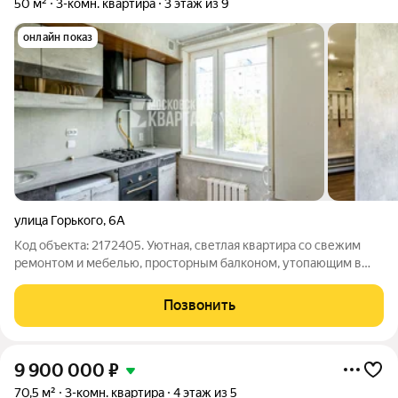
50 м²
3-комн. квартира
3 этаж из 9
онлайн показ
улица Горького
,
6А
Код объекта: 2172405. Уютная, светлая квартира со свежим
ремонтом и мебелью, просторным балконом, утопающим в
зелени. Расположена на третьем этаже (4 квартиры на этаже).
Окна выходят во двор и на тихий торец дома. В квартире очень
Позвонить
интересная
9 900 000
₽
70,5 м²
3-комн. квартира
4 этаж из 5