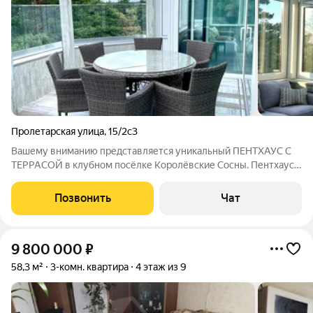
Пролетарская улица
,
15/2с3
Вашему вниманию представляется уникальный ПЕНТХАУС С
ТЕРРАСОЙ в клубном посёлке Королёвские Сосны. Пентхаус
(150 кв.м) состоит из очень просторной кухни- гостиной (40
кв.м), спальни, совмещенной с гардеробной (20 кв.м), кабинета
Позвонить
Чат
(16,5 кв.м), террасы
9 800 000
₽
58,3 м²
3-комн. квартира
4 этаж из 9