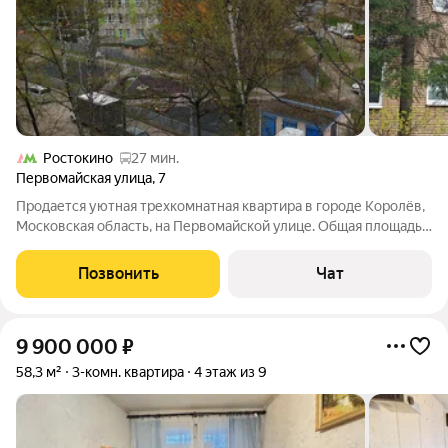
Ростокино
27 мин.
Первомайская улица
,
7
Продается уютная трехкомнатная квартира в городе Королёв,
Московская область, на Первомайской улице. Общая площадь
составляет 60 кв. м, из которых 6 кв. м отведено под кухню.
Квартира расположена на 5 этаже кирпичного дома,
Позвонить
Чат
построенного в 1982 году.
9 900 000
₽
58,3 м²
3-комн. квартира
4 этаж из 9