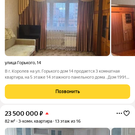
улица Горького
,
14
В г. Королев на ул. Горького дом 14 продается 3 комнатная
квартира, на 5 этаже 14 этажного панельного дома . Дом 1991
года постройки.Общая площадь квартиры с учетом лоджий
65.5 кв .м, без 63 кв.метров, комнаты изолированные с
Позвонить
размерами 17 кв.м., 12
23 500 000
₽
82 м²
3-комн. квартира
13 этаж из 16