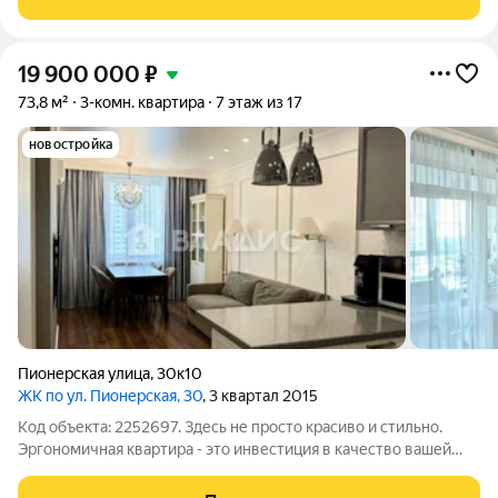
коридоре
19 900 000
₽
73,8 м²
3-комн. квартира
7 этаж из 17
новостройка
Пионерская улица
,
30к10
ЖК по ул. Пионерская, 30
, 3 квартал 2015
Код объекта: 2252697. Здесь не просто красиво и стильно.
Эргономичная квартира - это инвестиция в качество вашей
жизни. По-настоящему гармоничная среда, где каждый день
начинается и заканчивается с комфортом. Локация: - Дом