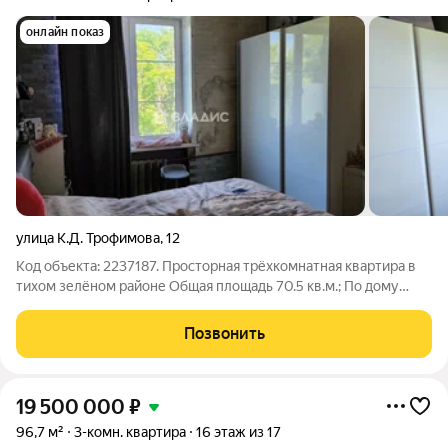
онлайн показ
улица К.Д. Трофимова
,
12
Код объекта: 2237187. Просторная трёхкомнатная квартира в
тихом зелёном районе Общая площадь 70.5 кв.м.; По дому
заканчивают работы по капитальному ремонту; Окна выходят
во двор на три стороны; Раздельный санузел; Высокие потолки
Позвонить
3 метра;
19 500 000
₽
96,7 м²
3-комн. квартира
16 этаж из 17