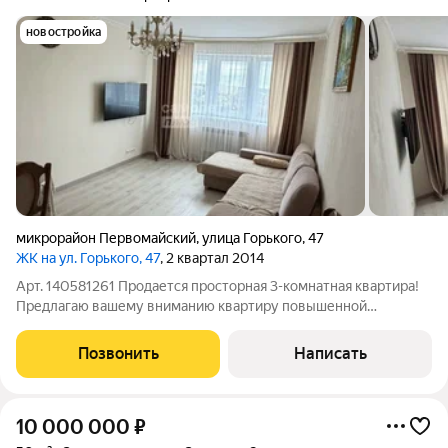
новостройка
микрорайон Первомайский
,
улица Горького
,
47
ЖК на ул. Горького, 47
, 2 квартал 2014
Арт. 140581261 Продается просторная 3-комнатная квартира!
Предлагаю вашему вниманию квартиру повышенной
комфортности для большой семьи или тех, кто ценит личное
пространство. Главные преимущества: ТРИ отдельных
Позвонить
Написать
комнаты идеально для семьи с детьми
10 000 000
₽