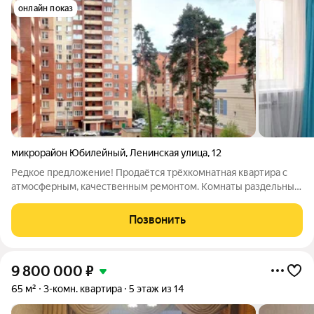
онлайн показ
микрорайон Юбилейный
,
Ленинская улица
,
12
Редкое предложение! Продаётся трёхкомнатная квартира с
атмосферным, качественным ремонтом. Комнаты раздельные,
окна на две стороны. Лоджия застеклена, полы в кухне и
лоджии с подогревом. Два санузла - с ванной и душевой,
Позвонить
кладовая-постирочная.
9 800 000
₽
65 м²
3-комн. квартира
5 этаж из 14