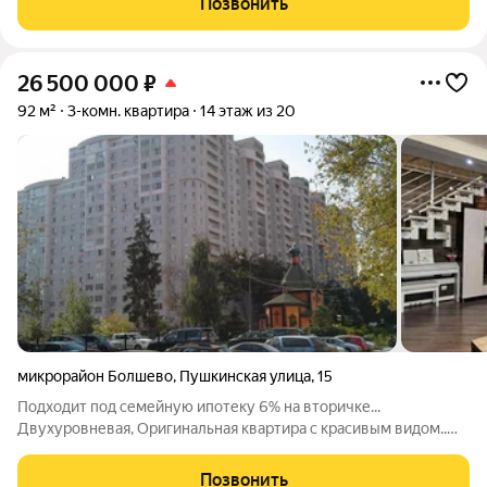
Позвонить
города
26 500 000
₽
92 м²
3-комн. квартира
14 этаж из 20
микрорайон Болшево
,
Пушкинская улица
,
15
Подходит под семейную ипотеку 6% на вторичке...
Двухуровневая, Оригинальная квартира с красивым видом..
Развитая инфраструктура.. Всё самое нужное: магазины,
школы, детские сады и т. Д. на расстоянии не более 1-10 мин.
Позвонить