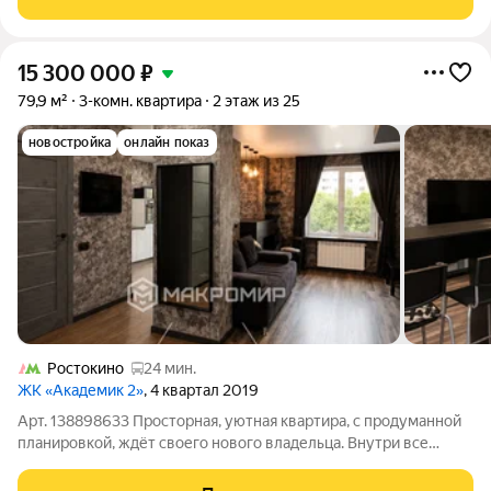
Пешком! Парковка на все вкусы:
15 300 000
₽
79,9 м²
3-комн. квартира
2 этаж из 25
новостройка
онлайн показ
Ростокино
24 мин.
ЖК «Академик 2»
, 4 квартал 2019
Арт. 138898633 Просторная, уютная квартира, с продуманной
планировкой, ждёт своего нового владельца. Внутри все
готово к жизни: В спальне большая кровать, шкаф, комод,
телевизор. В гостиной диван, столик и большой телевизор. В