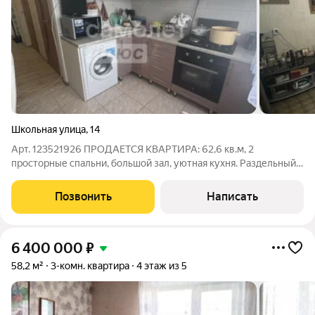
Школьная улица
,
14
Арт. 123521926 ПРОДАЕТСЯ КВАРТИРА: 62,6 кв.м, 2
просторные спальни, большой зал, уютная кухня. Раздельный
санузел, балкон, просторный коридор. Предлагается к
продаже просторная квартира площадью 62,6 кв.м, идеально
Позвонить
Написать
подходящая для комфортного
6 400 000
₽
58,2 м²
3-комн. квартира
4 этаж из 5