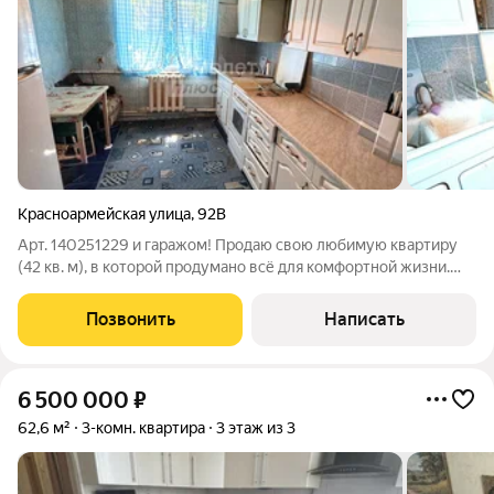
Красноармейская улица
,
92В
Арт. 140251229 и гаражом! Продаю свою любимую квартиру
(42 кв. м), в которой продумано всё для комфортной жизни.
Это редкое предложение для центра города: вы получаете не
просто жилье, а полноценный дом с бонусами. Что
Позвонить
Написать
внутри:Просторная и светлая
6 500 000
₽
62,6 м²
3-комн. квартира
3 этаж из 3