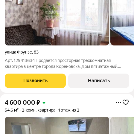
улица Фрунзе
,
83
Арт. 129413634 Продаётся просторная трёхкомнатная
квартира в центре города Кореновска. Дом пятиэтажный,
выполнен из кирпича. Все три комнаты изолированные. Есть
лоджия, раздельный санузел, автономное газовое отопление.
Позвонить
Написать
Перед домом есть место для
4 600 000
₽
54,6 м²
2-комн. квартира
1 этаж из 2