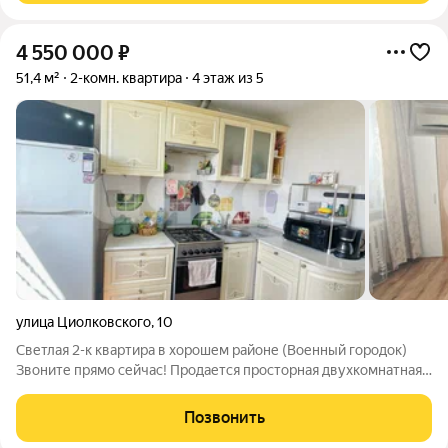
4 550 000
₽
51,4 м²
2-комн. квартира
4 этаж из 5
улица Циолковского
,
10
Светлая 2-к квартира в хорошем районе (Военный городок)
Звоните прямо сейчас! Продается просторная двухкомнатная
квартира в востребованном и благоустроенном районе города
Военном городке. Идеальный вариант для тех, кто ценит
Позвонить
комфорт, безопасность и