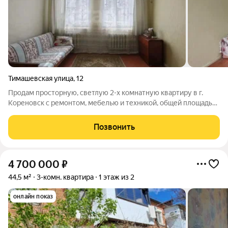
Тимашевская улица
,
12
Продам просторную, светлую 2-х комнатную квартиру в г.
Кореновск с ремонтом, мебелью и техникой, общей площадью
46.5 кв.м.. В квартире две изолированные комнаты (17.9 / 12.3
кв.м.), уютная кухня 6.7 кв.м., просторная прихожая 6.8 кв.м..
Позвонить
Санузел
4 700 000
₽
44,5 м²
3-комн. квартира
1 этаж из 2
онлайн показ