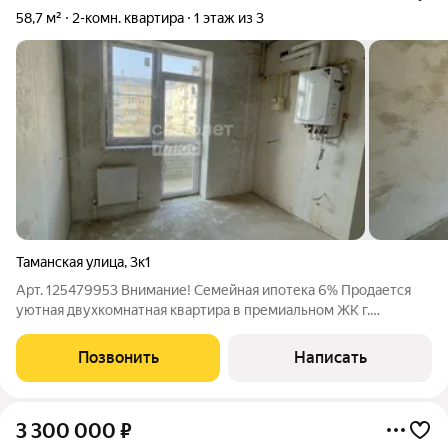
58,7 м²
2-комн. квартира
1 этаж из 3
Таманская улица
,
3к1
Арт. 125479953 Внимание! Семейная ипотека 6% Продается
уютная двухкомнатная квартира в премиальном ЖК г.
Кореновск. Квартиру можно приобрести как в черновой
отделке, так и с ремонтом (просчитывается индивидуально).
Позвонить
Написать
Актуальный прайс вы можете
3 300 000
₽