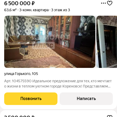
6 500 000
₽
63,6 м²
3-комн. квартира
3 этаж из 3
улица Горького
,
105
Арт. 104575590 Идеальное предложение для тех, кто мечтает
о жизни в теплом уютном городе Кореновск! Представляем
вашему вниманию просторную трехкомнатную квартиру
общей площадью 63.6 м, расположенную в живописном
Позвонить
Написать
районе города. Это уникальное