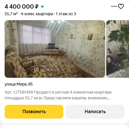
4 400 000
₽
55,7 м²
4-комн. квартира
1 этаж из 3
улица Мира
,
85
Арт. 127581498 Продается уютная 4-комнатная квартира
площадью 55,7 кв.м. Представляем вашему вниманию
идеальное сочетание центрального расположения и
комфортного проживания. Эта квартира настоящий подарок
Позвонить
Написать
для тех, кто ценит каждый квадратный метр и