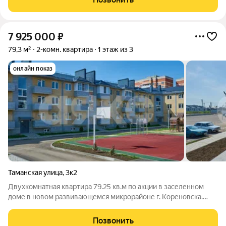
расскажу обо всех
7 925 000
₽
79,3 м²
2-комн. квартира
1 этаж из 3
онлайн показ
Таманская улица
,
3к2
Двухкомнатная квартира 79.25 кв.м по акции в заселенном
доме в новом развивающемся микрорайоне г. Кореновска.
Напишите мне в личные сообщения и я проведу для Вас
бесплатную консультацию. Работаем напрямую от
Позвонить