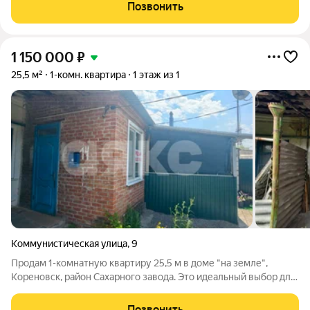
совмещенный. Два балкона выходят на обе стороны дома.
Позвонить
Общая площадь 59,1 м. кв. 1/3 этаж. Не хотите тратить
1 150 000
₽
25,5 м²
1-комн. квартира
1 этаж из 1
Коммунистическая улица
,
9
Продам 1-комнатную квартиру 25,5 м в доме "на земле",
Кореновск, район Сахарного завода. Это идеальный выбор для
тех, кто хочет иметь свой двор, но при этом пользоваться
всеми преимуществами городской инфраструктуры. Звоните,
Позвонить