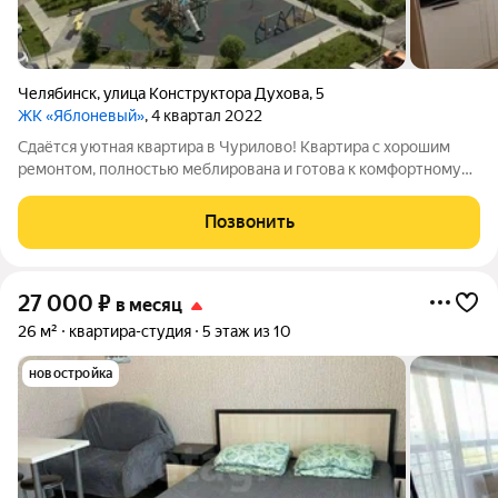
Челябинск
,
улица Конструктора Духова
,
5
ЖК «Яблоневый»
, 4 квартал 2022
Сдаётся уютная квартира в Чурилово! Квартира с хорошим
ремонтом, полностью меблирована и готова к комфортному
проживанию. Отлично подойдёт для семьи или студентов.
Преимущества: Полностью укомплектована мебелью
Позвонить
Закрытая территория дома,
27 000
₽
в месяц
26 м²
квартира-студия
5 этаж из 10
новостройка