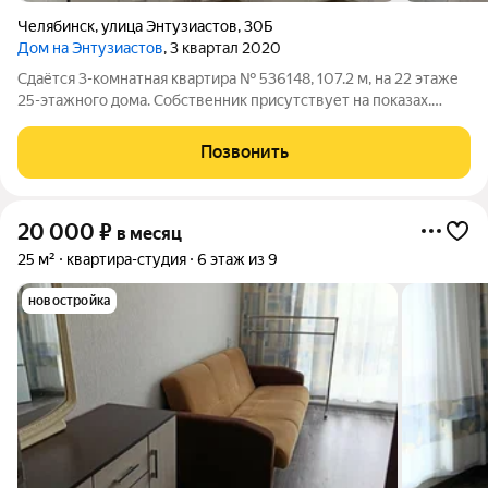
Челябинск
,
улица Энтузиастов
,
30Б
Дом на Энтузиастов
, 3 квартал 2020
Сдаётся 3-комнатная квартира № 536148, 107.2 м, на 22 этаже
25-этажного дома. Собственник присутствует на показах.
Коммунальные платежи включены в стоимость. Счетчики
оплачиваются отдельно. По условиям проживания: можно с
Позвонить
детьми, можно с питомцами.
20 000
₽
в месяц
25 м²
квартира-студия
6 этаж из 9
новостройка