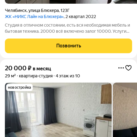
Челябинск
,
улица Блюхера
,
123Г
ЖК «НИКС Лайн на Блюхера»
, 2 квартал 2022
Студия в отличном состоянии, есть вся необходимая мебель и
бытовая техника. 20000 всё включено залог 10000. Услуги
риэлтора 10000 рублей по факту заселения с показом
квартиры
Позвонить
20 000
₽
в месяц
29 м²
квартира-студия
4 этаж из 10
новостройка