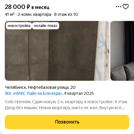
28 000
₽
в месяц
41 м²
2-комн. квартира
8 этаж из 10
новостройка
онлайн показ
Челябинск
,
Нефтебазовая улица
,
20
ЖК «НИКС Лайн на Блюхера»
, 4 квартал 2025
Собственник. Сдам новую 2-к. квартиру в новостройке. 8 этаж.
Двор без машин. Новая квартира, никто не жил. Внутри всё
есть для комфортной жизни. Мебель и техника: диван, кровать,
шкаф, кухонный гарнитур, холодильник, плита, стиралка.
Позвонить
Большая