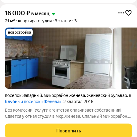
16 000
₽
в месяц
21 м²
квартира-студия
3 этаж из 3
новостройка
посёлок Западный
,
микрорайон Женева
,
Женевский бульвар
,
8
Клубный посёлок «Женева»
, 2 квартал 2016
Без комиссии! Услуги агентства оплачивает собственник!
Сдается уютная студия в мкр.Женева. Спальный микрорайон,
развивающаяся инфраструктура. Экологически чистое место
для проживания! Квартира с ремонтом, в хорошем состоянии.
Позвонить
необходимая для