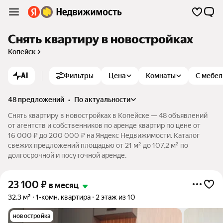
Снять квартиру в новостройках
Копейск
AI
Фильтры
Цена
Комнаты
С мебе
48 предложений
•
по актуальности
Снять квартиру в новостройках в Копейске — 48 объявлений
от агентств и собственников по аренде квартир по цене от
16 000 ₽ до 200 000 ₽ на Яндекс Недвижимости. Каталог
свежих предложений площадью от 21 м² до 107,2 м² по
долгосрочной и посуточной аренде.
23 100
₽
в месяц
32,3 м²
1-комн. квартира
2 этаж из 10
новостройка