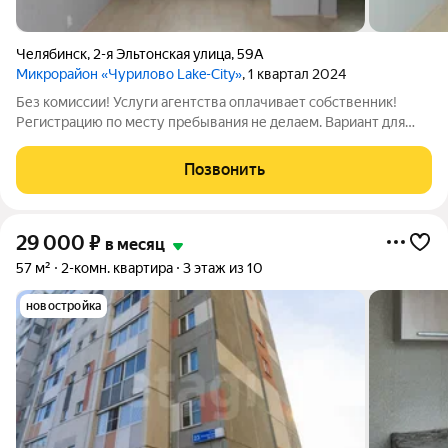
Челябинск
,
2-я Эльтонская улица
,
59А
Микрорайон «Чурилово Lake-City»
, 1 квартал 2024
Без комиссии! Услуги агентства оплачивает собственник!
Регистрацию по месту пребывания не делаем. Вариант для
жильцов со своей мебелью! Сдаётся однокомнатная квартира
в Чурилово. Спальный район с развитой инфраструктурой.
Позвонить
Новая набережная в шаговой
29 000
₽
в месяц
57 м²
2-комн. квартира
3 этаж из 10
новостройка