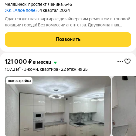
Челябинск
,
проспект Ленина
,
64Б
ЖК «Алое поле»
, 4 квартал 2024
Сдается уютная квартира с дизайнерским ремонтом в топовой
локации города! Без комиссии агентства. Двухкомнатная
квартира премиум класса в самом сердце города. Вид с 26
этажа покорит ваше сердце! Из лифта можете сразу оказаться
Позвонить
в фитнес-клубе,
121 000
₽
в месяц
107,2 м²
3-комн. квартира
22 этаж из 25
новостройка