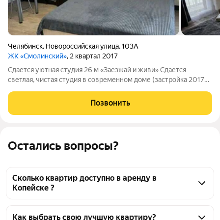
Челябинск
,
Новороссийская улица
,
103А
ЖК «Смолинский»
, 2 квартал 2017
Сдается уютная студия 26 м «Заезжай и живи» Сдается
светлая, чистая студия в современном доме (застройка 2017
года). Идеальный вариант для тех, кто ценит тишину,
безопасность и домашний уют. О квартире и доме: Полная
Позвонить
комплектация: Есть всё
Остались вопросы?
Сколько квартир доступно в аренду в
Копейске ?
На Яндекс Недвижимости в Копейске доступно в 
аренду 50 квартир, из них 7 объявлений от 
Как выбрать свою лучшую квартиру?