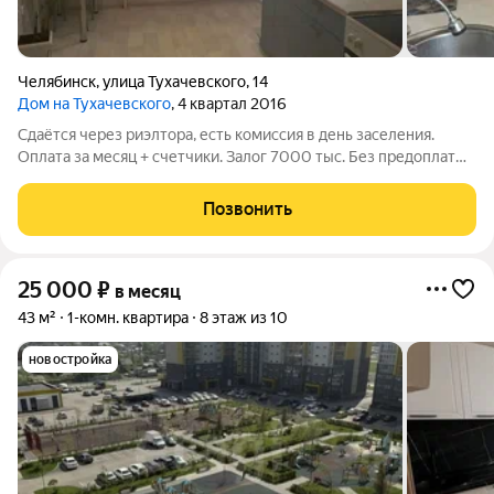
Челябинск
,
улица Тухачевского
,
14
Дом на Тухачевского
, 4 квартал 2016
Сдаётся через риэлтора, есть комиссия в день заселения.
Оплата за месяц + счетчики. Залог 7000 тыс. Без предоплаты.
В квартире проведен косметический ремонт, что придает ей
свежий и опрятный вид. В комнатах и на кухне есть
Позвонить
необходимая мебель, что
25 000
₽
в месяц
43 м²
1-комн. квартира
8 этаж из 10
новостройка