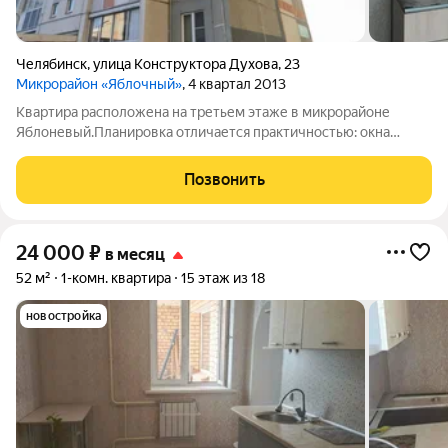
Челябинск
,
улица Конструктора Духова
,
23
Микрорайон «Яблочный»
, 4 квартал 2013
Квартира расположена на третьем этаже в микрорайоне
Яблоневый.Планировка отличается практичностью: окна
выходят на разные стороны света, гарантируя равномерное
естественное освещение в течение всего дня и эффективное
Позвонить
проветривание. Объект полностью
24 000
₽
в месяц
52 м²
1-комн. квартира
15 этаж из 18
новостройка