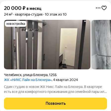
20 000
₽
в месяц
24 м²
квартира-студия
10 этаж из 10
новостройка
Челябинск
,
улица Блюхера
,
125Б
ЖК «НИКС Лайн на Блюхера»
, 4 квартал 2024
Сдам студию в новом ЖК Никс Лайн на Блюхера. В квартире
есть все для комфортного проживания для семейной пары или
одного человека. Квартира новая. Новый ЖК со всей
необходимой инфраструктурой, заездом и выездом через
Позвонить
пропускную систему,