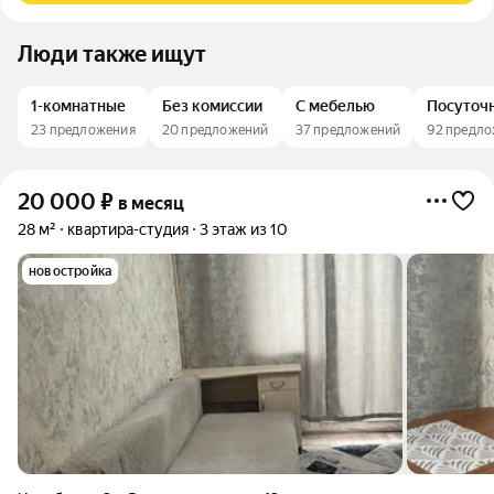
Люди также ищут
1-комнатные
Без комиссии
С мебелью
Посуточ
23 предложения
20 предложений
37 предложений
92 предл
20 000
₽
в месяц
28 м²
квартира-студия
3 этаж из 10
новостройка