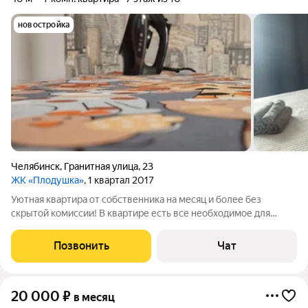
новостройка
Челябинск
,
Гранитная улица
,
23
ЖК «Плодушка»
, 1 квартал 2017
Уютная квартира от собственника на месяц и более без
скрытой комиссии! В квартире есть все необходимое для
проживания! Залог возвращается после выезда, при
соблюдении правил проживания и целостности имущества.
Позвонить
Чат
Предоставляем договор при необходимости
20 000
₽
в месяц