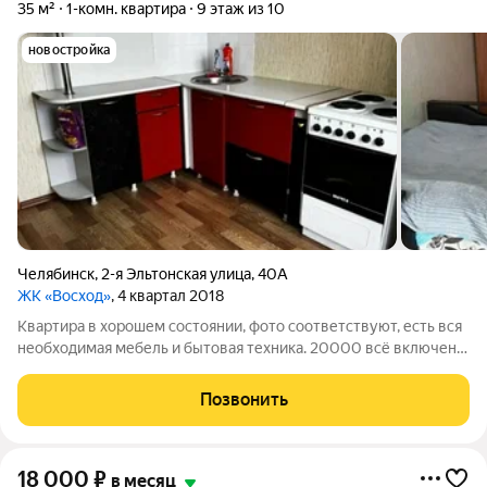
35 м²
1-комн. квартира
9 этаж из 10
новостройка
Челябинск
,
2-я Эльтонская улица
,
40А
ЖК «Восход»
, 4 квартал 2018
Квартира в хорошем состоянии, фото соответствуют, есть вся
необходимая мебель и бытовая техника. 20000 всё включено,
залог 5000. Услуги риэлтора 50 %по факту заселения с
показом квартиры
Позвонить
18 000
₽
в месяц