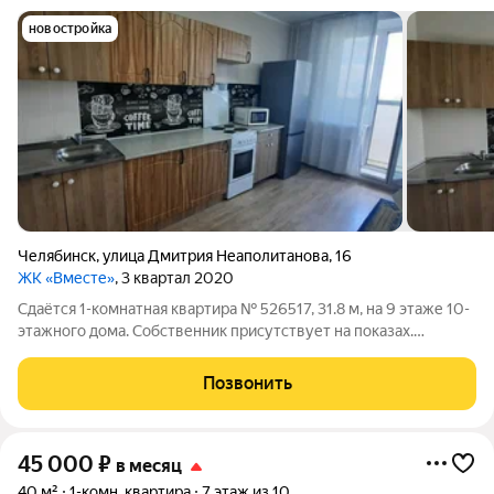
новостройка
Челябинск
,
улица Дмитрия Неаполитанова
,
16
ЖК «Вместе»
, 3 квартал 2020
Сдаётся 1-комнатная квартира № 526517, 31.8 м, на 9 этаже 10-
этажного дома. Собственник присутствует на показах.
Коммунальные платежи включены в стоимость. Счетчики
оплачиваются отдельно. По условиям проживания: можно с
Позвонить
детьми, можно с питомцами.
45 000
₽
в месяц
40 м²
1-комн. квартира
7 этаж из 10