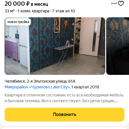
20 000
₽
в месяц
33 м²
1-комн. квартира
7 этаж из 10
новостройка
Челябинск
,
2-я Эльтонская улица
,
61А
Микрорайон «Чурилово Lake-City»
, 1 квартал 2018
Квартира в отличном состоянии, есть вся необходимая мебель
и бытовая техника. Фото соответствуют. Без регистрации.
20000 всё включено, залог 10000. Услуги риэлтора 50 %по
факту заселения с показом квартиры
Позвонить