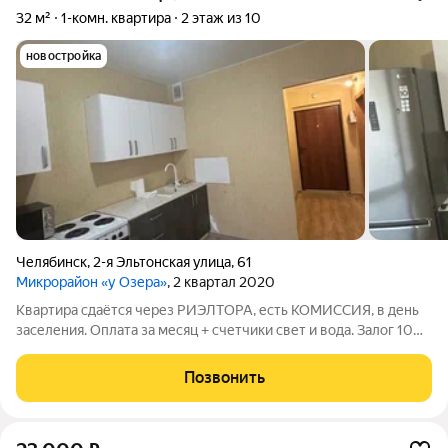
32 м²
1-комн. квартира
2 этаж из 10
новостройка
Челябинск
,
2-я Эльтонская улица
,
61
Микрорайон «у Озера»
, 2 квартал 2020
Квартира сдаётся через РИЭЛТОРА, есть КОМИССИЯ, в день
заселения. Оплата за месяц + счетчики свет и вода. Залог 10
тыс. В квартире выполнен косметический ремонт. Здесь есть
вся необходимая мебель для комфортного проживания:
Позвонить
обставлена как кухня, так