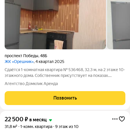
проспект Победы
,
48Б
ЖК «Орешник»
, 4 квартал 2025
Сдаётся 1-комнатная квартира № 536468, 32.3 м, на 2 этаже 10-
этажного дома. Собственник присутствует на показах.
Коммунальные платежи включены в стоимость. Счетчики
Агентство Домклик Аренда
оплачиваются отдельно. По условиям проживания: можно с
детьми, без питомцев. Срок
Позвонить
22 500
₽
в месяц
31,8 м²
1-комн. квартира
9 этаж из 10