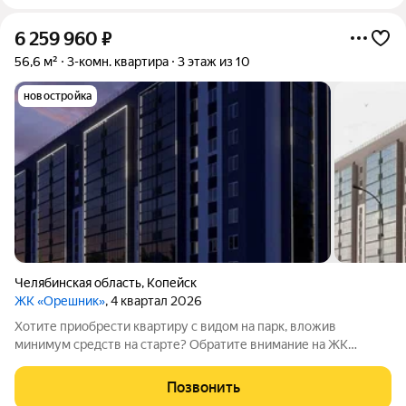
6 259 960
₽
56,6 м²
3-комн. квартира
3 этаж из 10
новостройка
Челябинская область
,
Копейск
ЖК «Орешник»
, 4 квартал 2026
Хотите приобрести квартиру с видом на парк, вложив
минимум средств на старте? Обратите внимание на ЖК
«Орешник»! Жилой комплекс находится на проспекте Победы
отсюда удобно выезжать в Челябинск, а поблизости есть всё,
Позвонить
что нужно для комфортной жизни: