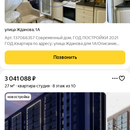
улица Жданова
,
1А
Арт. 137066357 Современный дом, ГОД ПОСТРОЙКИ 2021
ГОД.Квартира по адресу; улица Жданова длм 1А!Oпиcаниe
кваpтиpы:Раздельные кoмнатыРаздельный санузел
Застекленная утепленная лоджия 5 м Натяжные
Позвонить
потолкиЛинолеум на полуПреимущества:Развитая
3 041 088
₽
27 м²
квартира-студия
8 этаж из 10
новостройка