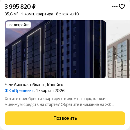
3 995 820
₽
35,6 м²
1-комн. квартира
8 этаж из 10
новостройка
Челябинская область
,
Копейск
ЖК «Орешник»
, 4 квартал 2026
Хотите приобрести квартиру с видом на парк, вложив
минимум средств на старте? Обратите внимание на ЖК
«Орешник»! Жилой комплекс находится на проспекте Победы
отсюда удобно выезжать в Челябинск, а поблизости есть всё,
Позвонить
что нужно для комфортной жизни: