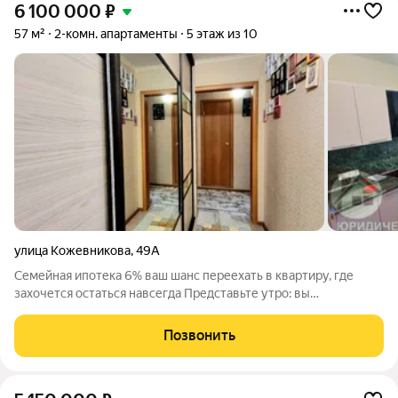
6 100 000
₽
57 м²
2-комн. апартаменты
5 этаж из 10
улица Кожевникова
,
49А
Семейная ипотека 6% ваш шанс переехать в квартиру, где
захочется остаться навсегда Представьте утро: вы
просыпаетесь в просторной, залитой светом комнате. За
окном зелень Парка Победы. До школы 5 минут пешком, до
Позвонить
садика 3. Остановка на Челябинск