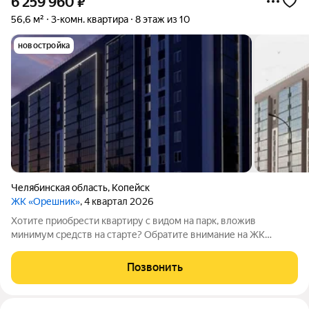
6 259 960
₽
56,6 м²
3-комн. квартира
8 этаж из 10
новостройка
Челябинская область
,
Копейск
ЖК «Орешник»
, 4 квартал 2026
Хотите приобрести квартиру с видом на парк, вложив
минимум средств на старте? Обратите внимание на ЖК
«Орешник»! Жилой комплекс находится на проспекте Победы
отсюда удобно выезжать в Челябинск, а поблизости есть всё,
Позвонить
что нужно для комфортной жизни: