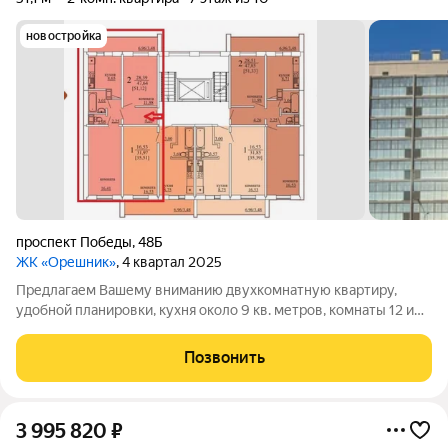
новостройка
проспект Победы
,
48Б
ЖК «Орешник»
, 4 квартал 2025
Предлагаем Вашему вниманию двухкомнатную квартиру,
удобной планировки, кухня около 9 кв. метров, комнаты 12 и
16,41 метров. Удобное расположение дома. В квартире
выполнена качественная предчистовая отделка: - входная
Позвонить
металлическая дверь; - потолок и
3 995 820
₽