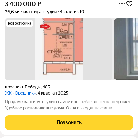
3 400 000
₽
26,6 м²
квартира-студия
4 этаж из 10
новостройка
проспект Победы
,
48Б
ЖК «Орешник»
, 4 квартал 2025
Продам квартиру-студию самой востребованной планировки.
Удобное расположение дома. Окна выходят на садик
(восточная сторона). В квартире сделан свежий ремонт.
Надежная входная металлическая дверь, натяжной матовый
Позвонить
потолок, линолеум премиум класса,