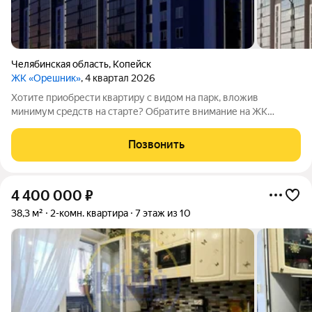
Челябинская область
,
Копейск
ЖК «Орешник»
, 4 квартал 2026
Хотите приобрести квартиру с видом на парк, вложив
минимум средств на старте? Обратите внимание на ЖК
«Орешник»! Жилой комплекс находится на проспекте Победы
отсюда удобно выезжать в Челябинск, а поблизости есть всё,
Позвонить
что нужно для комфортной жизни:
4 400 000
₽
38,3 м²
2-комн. квартира
7 этаж из 10