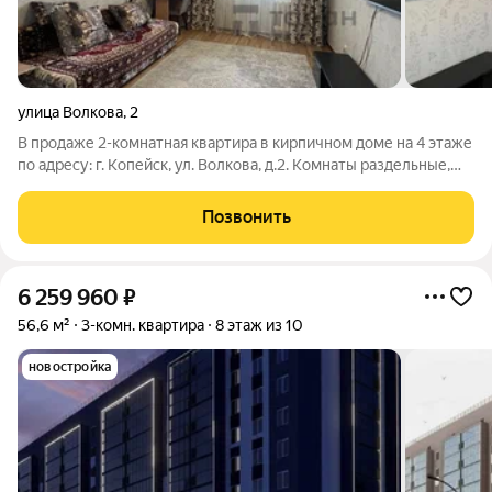
улица Волкова
,
2
В продаже 2-комнатная квартира в кирпичном доме на 4 этаже
по адресу: г. Копейск, ул. Волкова, д.2. Комнаты раздельные,
сделан косметический ремонт. Окна юго-восток, северо-запад.
Санузел раздельный. Кухня 9 квм. с выходом на просторную
Позвонить
лоджию (вид
6 259 960
₽
56,6 м²
3-комн. квартира
8 этаж из 10
новостройка