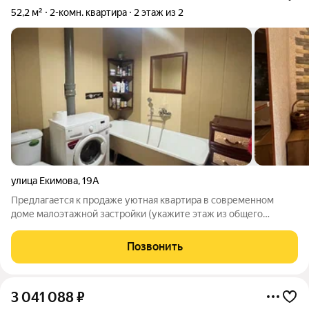
52,2 м²
2-комн. квартира
2 этаж из 2
улица Екимова
,
19А
Предлагается к продаже уютная квартира в современном
доме малоэтажной застройки (укажите этаж из общего
количества). Идеальный вариант для тех, кто ценит тишину,
комфорт и безопасность. Квартира не требует абсолютно
Позвонить
никаких вложений заезжай и живи!
3 041 088
₽