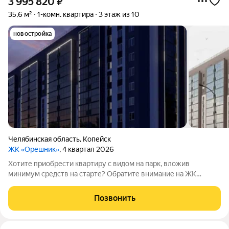
3 995 820
₽
35,6 м²
1-комн. квартира
3 этаж из 10
новостройка
Челябинская область
,
Копейск
ЖК «Орешник»
, 4 квартал 2026
Хотите приобрести квартиру с видом на парк, вложив
минимум средств на старте? Обратите внимание на ЖК
«Орешник»! Жилой комплекс находится на проспекте Победы
отсюда удобно выезжать в Челябинск, а поблизости есть всё,
Позвонить
что нужно для комфортной жизни: