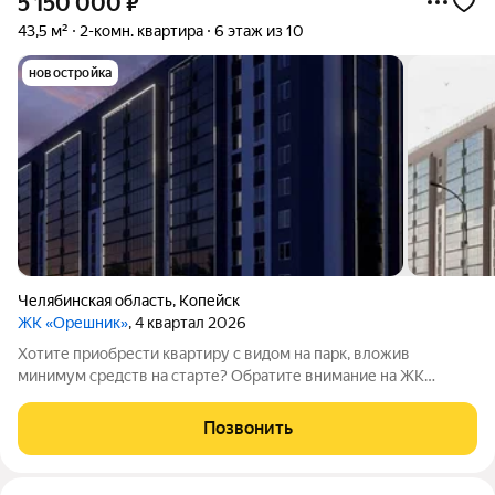
5 150 000
₽
43,5 м²
2-комн. квартира
6 этаж из 10
новостройка
Челябинская область
,
Копейск
ЖК «Орешник»
, 4 квартал 2026
Хотите приобрести квартиру с видом на парк, вложив
минимум средств на старте? Обратите внимание на ЖК
«Орешник»! Жилой комплекс находится на проспекте Победы
отсюда удобно выезжать в Челябинск, а поблизости есть всё,
Позвонить
что нужно для комфортной жизни: