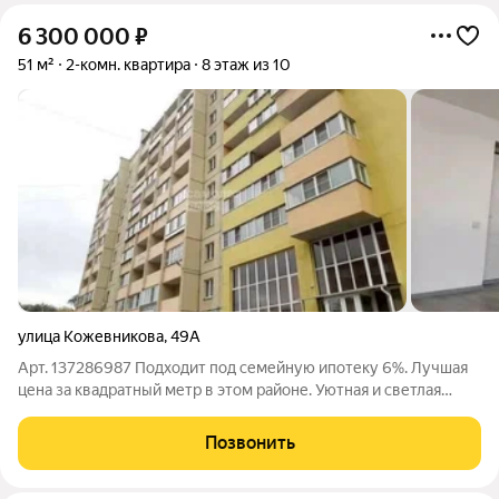
6 300 000
₽
51 м²
2-комн. квартира
8 этаж из 10
улица Кожевникова
,
49А
Арт. 137286987 Подходит под семейную ипотеку 6%. Лучшая
цена за квадратный метр в этом районе. Уютная и светлая
квартира-студия с отдельной спальней ждёт своих новых
хозяев! Квартира расположена в надёжном кирпичном доме,
Позвонить
что гарантирует тепло зимой