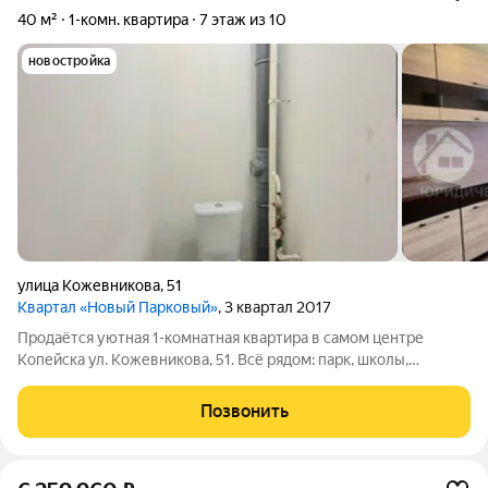
40 м²
1-комн. квартира
7 этаж из 10
новостройка
улица Кожевникова
,
51
Квартал «Новый Парковый»
, 3 квартал 2017
Продаётся уютная 1-комнатная квартира в самом центре
Копейска ул. Кожевникова, 51. Всё рядом: парк, школы,
магазины, транспорт. Место, где удобно жить. Что внутри: .
Дом 2022 года постройки Евроокна тепло и светло Кухня 9 м
Позвонить
удобно для готовки