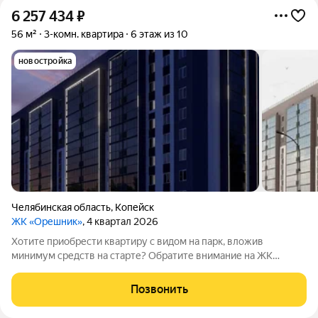
6 257 434
₽
56 м²
3-комн. квартира
6 этаж из 10
новостройка
Челябинская область
,
Копейск
ЖК «Орешник»
, 4 квартал 2026
Хотите приобрести квартиру с видом на парк, вложив
минимум средств на старте? Обратите внимание на ЖК
«Орешник»! Жилой комплекс находится на проспекте Победы
отсюда удобно выезжать в Челябинск, а поблизости есть всё,
Позвонить
что нужно для комфортной жизни: