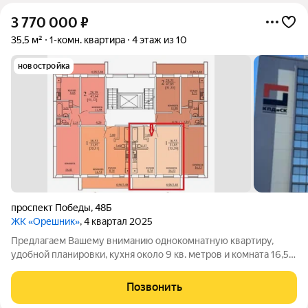
3 770 000
₽
35,5 м²
1-комн. квартира
4 этаж из 10
новостройка
проспект Победы
,
48Б
ЖК «Орешник»
, 4 квартал 2025
Предлагаем Вашему вниманию однокомнатную квартиру,
удобной планировки, кухня около 9 кв. метров и комната 16,53
метров. Удобное расположение дома. В квартире выполнена
качественная предчистовая отделка: - входная металлическая
Позвонить
дверь; - потолок и