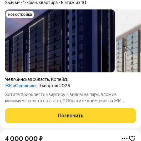
35,6 м²
1-комн. квартира
6 этаж из 10
новостройка
Челябинская область
,
Копейск
ЖК «Орешник»
, 4 квартал 2026
Хотите приобрести квартиру с видом на парк, вложив
минимум средств на старте? Обратите внимание на ЖК
«Орешник»! Жилой комплекс находится на проспекте Победы
отсюда удобно выезжать в Челябинск, а поблизости есть всё,
Позвонить
что нужно для комфортной жизни:
4 000 000
₽