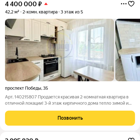
4 400 000
₽
42,2 м²
2-комн. квартира
3 этаж из 5
проспект Победы
,
35
Арт. 140215807 Продается красивая 2-комнатная квартира в
отличной локации! 3-й этаж кирпичного дома тепло зимой и
прохладно летом. Сделан свежий качественный ремонт во
всей квартире. Состояние заезжай и живи, без
Позвонить
дополнительных вложений! Продуманно