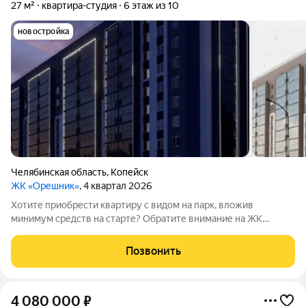
27 м²
квартира-студия
6 этаж из 10
новостройка
Челябинская область
,
Копейск
ЖК «Орешник»
, 4 квартал 2026
Хотите приобрести квартиру с видом на парк, вложив
минимум средств на старте? Обратите внимание на ЖК
«Орешник»! Жилой комплекс находится на проспекте Победы
отсюда удобно выезжать в Челябинск, а поблизости есть всё,
Позвонить
что нужно для комфортной жизни:
4 080 000
₽