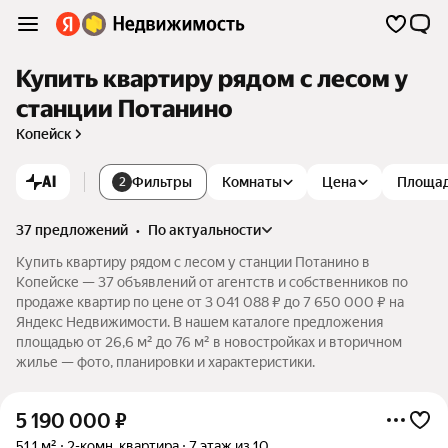
Купить квартиру рядом с лесом у
станции Потанино
Копейск
AI
Фильтры
Комнаты
Цена
Площа
2
37 предложений
•
по актуальности
Купить квартиру рядом с лесом у станции Потанино в
Копейске — 37 объявлений от агентств и собственников по
продаже квартир по цене от 3 041 088 ₽ до 7 650 000 ₽ на
Яндекс Недвижимости. В нашем каталоге предложения
площадью от 26,6 м² до 76 м² в новостройках и вторичном
жилье — фото, планировки и характеристики.
5 190 000
₽
51,1 м²
2-комн. квартира
7 этаж из 10