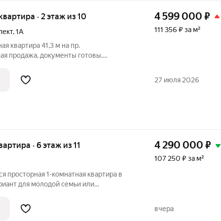
4 599 000
₽
 квартира · 2 этаж из 10
111 356 ₽ за м²
пект
,
1А
ая квартира 41,3 м на пр.
 ИПОТЕКУ! Предлагается к продаже
тира площадью 41,3 м в развитом районе
27 июля 2026
4 290 000
₽
вартира · 6 этаж из 11
107 250 ₽ за м²
я просторная 1-комнатная квартира в
риант для молодой семьи или
ностью готов к проживанию. Общая
рная однокомнатная).
вчера