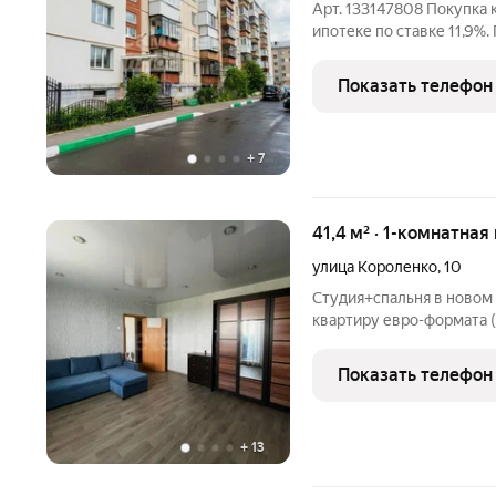
Арт. 133147808 Покупка
ипотеке по ставке 11,9%
брокера. Внимание! Прод
квартира с балконом в ц
Показать телефон
кв.м.
+
7
41,4 м² · 1-комнатная
улица Короленко
,
10
Студия+спальня в новом
квартиру евро-формата (
современном панельном 
вариант для старта само
Показать телефон
под сдачу в аренду.
+
13