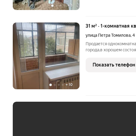
+
3
31 м² · 1-комнатная к
улица Петра Томилова
,
4
Продается однокомнатная
города,в хорошем состо
и прописанных нет,помо
удобное для вас время,п
Показать телефон
уместен.
+
10
ЕЖЕМЕСЯЧНЫЙ ПЛАТЁ