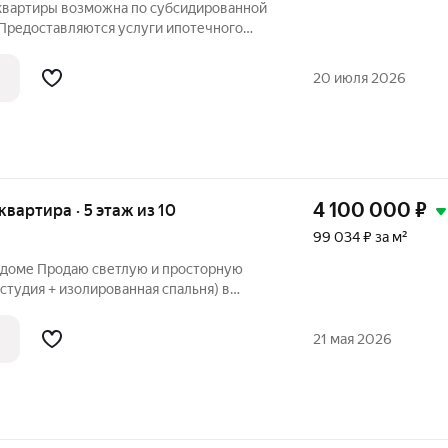
 квартиры возможна по субсидированной
. Предоставляются услуги ипотечного
аётся теплая, уютная 1-комнатная
ентре г. Копейска, общей площадью 35,3
20 июля 2026
4 100 000
₽
 квартира · 5 этаж из 10
99 034 ₽ за м²
 доме Продаю светлую и просторную
студия + изолированная спальня) в
доме 2022 года постройки. Идеальный
стоятельной жизни, молодой семьи или
21 мая 2026