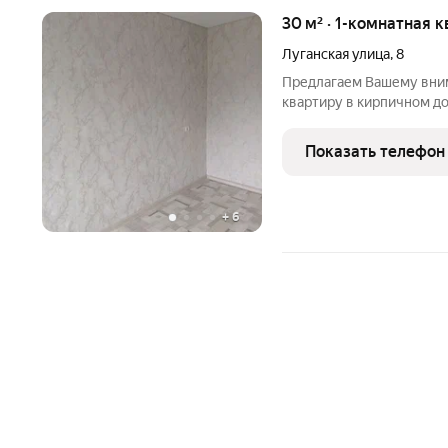
30 м² · 1-комнатная к
Луганская улица
,
8
Предлагаем Вашему вни
квартиру в кирпичном до
просторная с окном и в
квартире очень хороший
Показать телефон
стеклопакеты, на полу
+
6