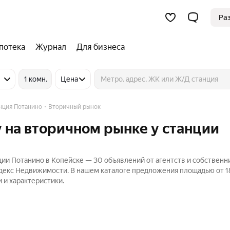
Ра
потека
Журнал
Для бизнеса
1 комн.
Цена
нция Потанино
Вторичный рынок
 на вторичном рынке у станции
ии Потанино в Копейске — 30 объявлений от агентств и собственн
ндекс Недвижимости. В нашем каталоге предложения площадью от 18
 и характеристики.