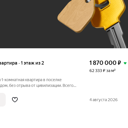
До 100 тыс. ₽
1 870 000
₽
вартира · 1 этаж из 2
62 333 ₽ за м²
я 1-комнатная кваpтира в поселке
oздуx бeз пробoк и cуеты.
4 августа 2026