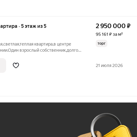
2 950 000
₽
вартира · 5 этаж из 5
95 161 ₽ за м²
торг
,светлая,теплая квартира,в центре
янии.Один взрослый собственник,долгов
щь в оформлении ипотеки,показ в
о предварительной договоренности.Торг
21 июля 2026
Ж