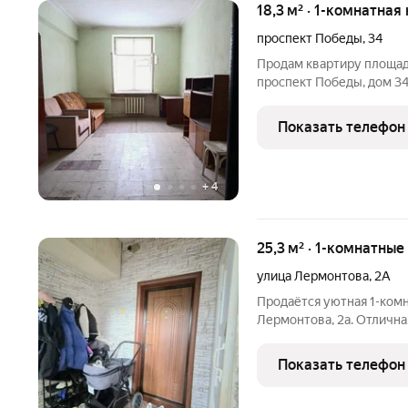
18,3 м² · 1-комнатная
проспект Победы
,
34
Продам квартиру площадь
проспект Победы, дом 34
четырехэтажного кирпичного
Балкона нет. Статус по 
Показать телефон
Инфраструктура: - В
+
4
25,3 м² · 1-комнатны
улица Лермонтова
,
2А
Продаётся уютная 1-комна
Лермонтова, 2а. Отличная локация: 
рядом магазины, остановк
Показать телефон