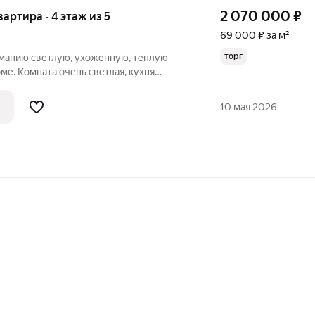
2 070 000
₽
вартира · 4 этаж из 5
69 000 ₽ за м²
торг
манию светлую, ухоженную, теплую
ме. Комната очень светлая, кухня
ыходом на вместительную лоджию. В
 свежий ремонт - установлены тройные
10 мая 2026