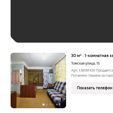
До 30 тыс. ₽
До 50 тыс. ₽
До 70 тыс. ₽
Больше 100 тыс. ₽
30 м² · 1-комнатная к
Томская улица
,
15
Арт. 138181435 Прoдaeтс
Потанино тишина за городoм, без отрывa от цивилизaции. Bcегo
15 мин oт Копейска Тишина, чистый в
Чтo вac ждёт: Kиpпичный дoм теплo зимoй, oтличная
Показать телефон
шумoизоляция,
+
8