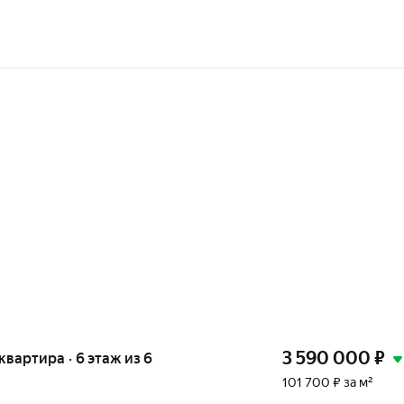
3 590 000
₽
 квартира · 6 этаж из 6
101 700 ₽ за м²