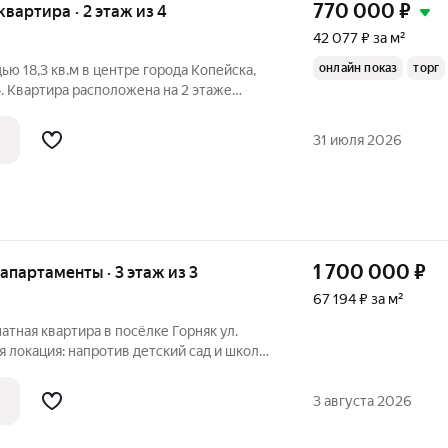
770 000
₽
 квартира · 2 этаж из 4
42 077 ₽ за м²
онлайн показ
торг
ю 18,3 кв.м в центре города Копейска,
. Квартира расположена на 2 этаже
 дома. Высота потолков 3 метра.
документам « КВАРТИРА!»
31 июля 2026
1 700 000
₽
е апартаменты · 3 этаж из 3
67 194 ₽ за м²
тная квартира в посёлке Горняк ул.
напротив детский сад и школа,
а, пруд «Вагановка», стадион и аптека.
Всё, что нужно для жизни, в шаговой доступности. Что
3 августа 2026