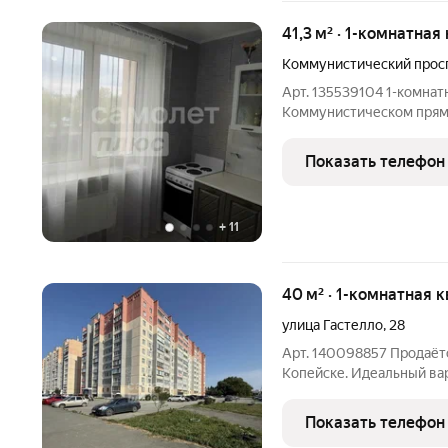
41,3 м² · 1-комнатная
Коммунистический прос
Арт. 135539104 1-комнатн
Коммунистическом прямая продажа, документы готовы.
Подходит под СЕМЕЙНУЮ
светлая 1комнатная квар
Показать телефон
Копейска на проспекте
+
11
40 м² · 1-комнатная к
улица Гастелло
,
28
Арт. 140098857 Продаётс
Копейске. Идеальный ва
инвестиций. Объект пол
площадь: 40 кв.м (без учёта балкона просто
Показать телефон
Жилая комната: 18,5