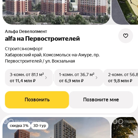
альфа Dевелопмент
alfa на Первостроителей
Строится
•
комфорт
Хабаровский край, Комсомольск-на-Амуре, пр.
Первостроителей / ул. Вокзальная
3-комн.
от 81,1 м²
1-комн.
от 36,7 м²
2-комн.
от 56,
от 11,4 млн ₽
от 6,9 млн ₽
от 9,8 млн ₽
Позвонить
Позвоните мне
скидка 3%
3D-тур