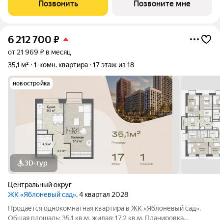
жителей, которые ценят родной город, привычные маршруты,
Позвонить
Позвоните мне
близость семьи и друзей, но
6 212 700
₽
от 21 969 ₽ в месяц
35,1 м²
1-комн. квартира
17 этаж из 18
новостройка
3D-тур
Центральный округ
ЖК «Яблоневый сад»
, 4 квартал 2028
Продаётся однокомнатная квартира в ЖК «Яблоневый сад».
Общая площадь: 35,1 кв.м, жилая: 17,2 кв.м. Планировка