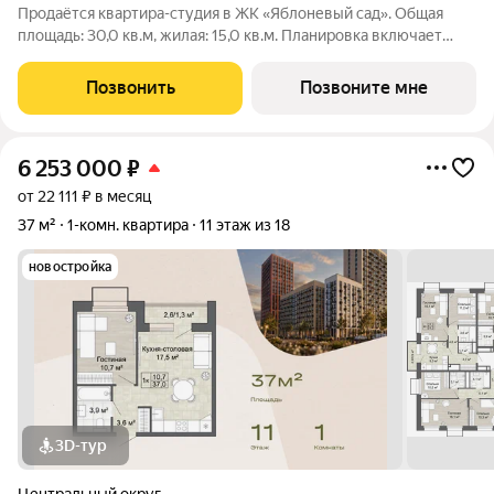
Продаётся квартира-студия в ЖК «Яблоневый сад». Общая
площадь: 30,0 кв.м, жилая: 15,0 кв.м. Планировка включает
гостиную 15,0 кв.м, кухню-нишу 5,0 кв.м, прихожую 3,1 кв.м и
гардеробную 2,9 кв.м. Санузел 4,0 кв.м. Квартира в ЖК
Позвонить
Позвоните мне
«Яблоневый сад» для
6 253 000
₽
от 22 111 ₽ в месяц
37 м²
1-комн. квартира
11 этаж из 18
новостройка
3D-тур