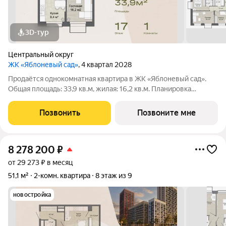
3D-тур
Центральный округ
ЖК «Яблоневый сад»
, 4 квартал 2028
Продаётся однокомнатная квартира в ЖК «Яблоневый сад».
Общая площадь: 33,9 кв.м, жилая: 16,2 кв.м. Планировка
включает гостиную 16,2 кв.м, кухню 9,4 кв.м и прихожую 4,0
кв.м. Санузел 4,3 кв.м. Квартира в ЖК «Яблоневый сад» для
Позвонить
Позвоните мне
тех, кто хочет жить в
8 278 200
₽
от 29 273 ₽ в месяц
51,1 м²
2-комн. квартира
8 этаж из 9
новостройка