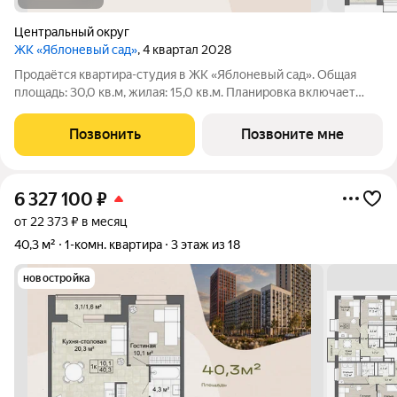
Центральный округ
ЖК «Яблоневый сад»
, 4 квартал 2028
Продаётся квартира-студия в ЖК «Яблоневый сад». Общая
площадь: 30,0 кв.м, жилая: 15,0 кв.м. Планировка включает
гостиную 15,0 кв.м, кухню-нишу 5,0 кв.м, прихожую 3,1 кв.м и
гардеробную 2,9 кв.м. Санузел 4,0 кв.м. Квартира в ЖК
Позвонить
Позвоните мне
«Яблоневый сад» для
6 327 100
₽
от 22 373 ₽ в месяц
40,3 м²
1-комн. квартира
3 этаж из 18
новостройка