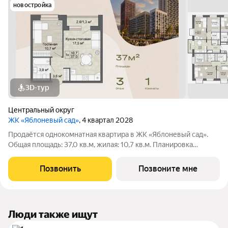
новостройка
3D-тур
Центральный округ
ЖК «Яблоневый сад»
, 4 квартал 2028
Продаётся однокомнатная квартира в ЖК «Яблоневый сад».
Общая площадь: 37,0 кв.м, жилая: 10,7 кв.м. Планировка
включает гостиную 10,7 кв.м, кухню-столовую 17,5 кв.м,
прихожую 3,6 кв.м. Санузел 3,9 кв.м. Также есть балкон
Позвонить
Позвоните мне
площадью 2,6 кв.м. Квартира в
Люди также ищут