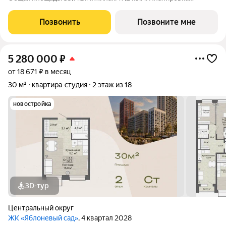
включает гостиную 17,2 кв.м и кухню 9,5 кв.м. Два раздельных
санузла 4,3 и 4,1 кв.м. Квартира в ЖК «Яблоневый сад» для тех,
Позвонить
Позвоните мне
кто хочет жить
5 280 000
₽
от 18 671 ₽ в месяц
30 м²
квартира-студия
2 этаж из 18
новостройка
3D-тур
Центральный округ
ЖК «Яблоневый сад»
, 4 квартал 2028