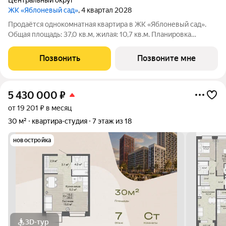
Центральный округ
ЖК «Яблоневый сад»
, 4 квартал 2028
Продаётся однокомнатная квартира в ЖК «Яблоневый сад».
Общая площадь: 37,0 кв.м, жилая: 10,7 кв.м. Планировка
включает гостиную 10,7 кв.м, кухню-столовую 17,5 кв.м и
прихожую 3,6 кв.м. Санузел 3,9 кв.м. Также есть балкон
Позвонить
Позвоните мне
площадью 2,6 кв.м. Квартира в
5 430 000
₽
от 19 201 ₽ в месяц
30 м²
квартира-студия
7 этаж из 18
новостройка
3D-тур