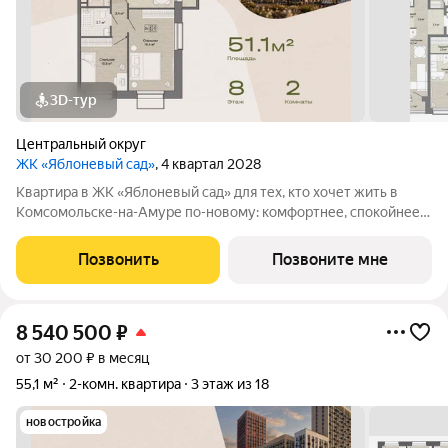
3D-тур
Центральный округ
ЖК «Яблоневый сад»
, 4 квартал 2028
Квартира в ЖК «Яблоневый сад» для тех, кто хочет жить в
Комсомольске-на-Амуре по-новому: комфортнее, спокойнее и
ближе к любимым местам города. Проект создается для
жителей, которые ценят родной город, привычные маршруты,
Позвонить
Позвоните мне
близость семьи и друзей, но
8 540 500
₽
от 30 200 ₽ в месяц
55,1 м²
2-комн. квартира
3 этаж из 18
новостройка