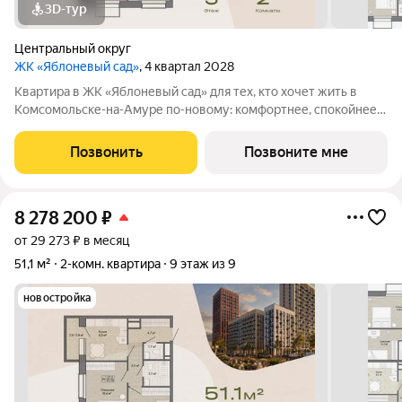
3D-тур
Центральный округ
ЖК «Яблоневый сад»
, 4 квартал 2028
Квартира в ЖК «Яблоневый сад» для тех, кто хочет жить в
Комсомольске-на-Амуре по-новому: комфортнее, спокойнее и
ближе к любимым местам города. Проект создается для
жителей, которые ценят родной город, привычные маршруты,
Позвонить
Позвоните мне
близость семьи и друзей, но
8 278 200
₽
от 29 273 ₽ в месяц
51,1 м²
2-комн. квартира
9 этаж из 9
новостройка