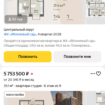
3D-тур
Центральный округ
ЖК «Яблоневый сад»
, 4 квартал 2028
Продаётся однокомнатная квартира в ЖК «Яблоневый сад».
Общая площадь: 34,0 кв.м, жилая: 16,0 кв.м. Планировка
включает гостиную 16,0 кв.м, кухню 9,7 кв.м и прихожую 4,0
кв.м. Санузел 4,3 кв.м. Квартира в ЖК «Яблоневый сад» для
Позвонить
Позвоните мне
тех, кто хочет жить в
5 753 500
₽
от 20 345 ₽ в месяц
31,1 м²
квартира-студия
6 этаж из 9
новостройка