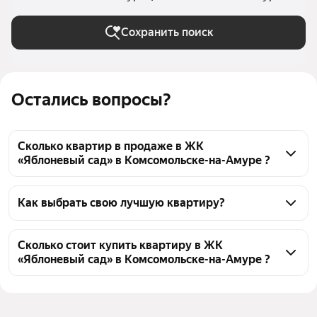
(городской округ))
Сохранить поиск
Остались вопросы?
Сколько квартир в продаже в ЖК
«Яблоневый сад» в Комсомольске-на-Амуре ?
На Яндекс Недвижимости в продаже в ЖК 
«Яблоневый сад» в Комсомольске-на-Амуре 64 
Как выбрать свою лучшую квартиру?
квартиры 64 объявления от застройщиков
Чтобы купить квартиру c 3D-туром в ЖК 
«Яблоневый сад», воспользуйтесь тепловой картой 
Сколько стоит купить квартиру в ЖК
«Яблоневый сад» в Комсомольске-на-Амуре ?
для оценки инфраструктуры и транспортной 
доступности в выбранном районе в ЖК «Яблоневый 
Цена за квадратный 
155 000 — 186 000 ₽
сад» в Комсомольске-на-Амуре
метр