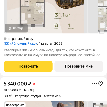
3D-тур
Центральный округ
ЖК «Яблоневый сад»
, 4 квартал 2028
Квартира в ЖК «Яблоневый сад» для тех, кто хочет жить в
Комсомольске-на-Амуре по-новому: комфортнее, спокойнее и
ближе к любимым местам города. Проект создается для
жителей, которые ценят родной город, привычные маршруты,
Позвонить
Позвоните мне
близость семьи и друзей, но
5 340 000
₽
от 18 883 ₽ в месяц
30 м²
квартира-студия
4 этаж из 18
новостройка