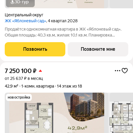
3D-тур
Центральный округ
ЖК «Яблоневый сад»
, 4 квартал 2028
Продаётся однокомнатная квартира в ЖК «Яблоневый сад».
Общая площадь: 40,3 кв.м, жилая: 10,1 кв.м. Планировка
включает гостиную 10,1 кв.м и кухню-столовую 20,3 кв.м. Два
раздельных санузла 4,3 и 4,0 кв.м. Также есть балкон
Позвонить
Позвоните мне
площадью 3,1 кв.м.
7 250 100
₽
от 25 637 ₽ в месяц
42,9 м²
1-комн. квартира
14 этаж из 18
новостройка