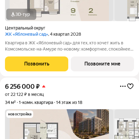
3D-тур
Центральный округ
ЖК «Яблоневый сад»
, 4 квартал 2028
Квартира в ЖК «Яблоневый сад» для тех, кто хочет жить в
Комсомольске-на-Амуре по-новому: комфортнее, спокойнее и
ближе к любимым местам города. Проект создается для
жителей, которые ценят родной город, привычные маршруты,
Позвонить
Позвоните мне
близость семьи и друзей, но
6 256 000
₽
от 22 122 ₽ в месяц
34 м²
1-комн. квартира
14 этаж из 18
новостройка