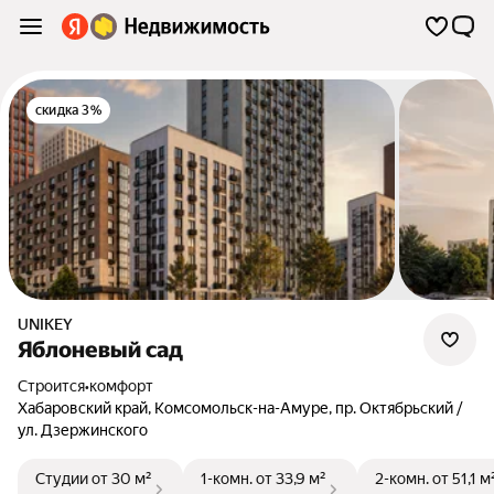
скидка 3%
UNIKEY
Яблоневый сад
Строится
•
комфорт
Хабаровский край
,
Комсомольск-на-Амуре
,
пр. Октябрьский /
ул. Дзержинского
Студии
от 30 м²
1-комн.
от 33,9 м²
2-комн.
от 51,1 м