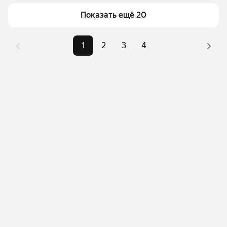
Для легкого выбора подходящей квартиры в 
Площадь
30 — 55 м²
верхней части страницы есть самые частые 
Показать ещё 20
Самые популярные 
«1-комнатные», 
комбинации фильтров, например «1-комнатные» 
запросы
«Студии»
или «Студии»
1
2
3
4
Самый дорогой объект
9,09 млн ₽
Помимо удобной сортировки по цене продажи вы 
можете отсортировать результаты по стоимости 
квадратного метра или площади