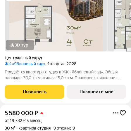
3D-тур
Центральный округ
ЖК «Яблоневый сад»
, 4 квартал 2028
Продаётся квартира-студия в ЖК «Яблоневый сад». Общая
площадь: 30,0 кв.м, жилая: 15,0 кв.м. Планировка включает
гостиную 15,0 кв.м, кухню-нишу 5,0 кв.м, прихожую 3,1 кв.м и
гардеробную 2,9 кв.м. Санузел 4,0 кв.м. Квартира в ЖК
Позвонить
Позвоните мне
«Яблоневый сад» для
5 580 000
₽
от 19 732 ₽ в месяц
30 м²
квартира-студия
9 этаж из 9