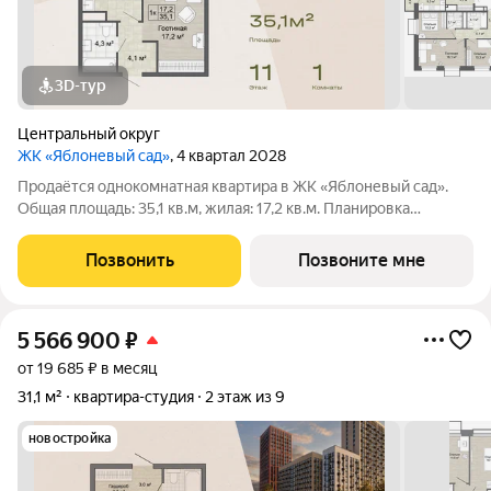
3D-тур
Центральный округ
ЖК «Яблоневый сад»
, 4 квартал 2028
Продаётся однокомнатная квартира в ЖК «Яблоневый сад».
Общая площадь: 35,1 кв.м, жилая: 17,2 кв.м. Планировка
включает гостиную 17,2 кв.м и кухню 9,5 кв.м. Два раздельных
санузла 4,3 и 4,1 кв.м. Квартира в ЖК «Яблоневый сад» для тех,
Позвонить
Позвоните мне
кто хочет жить
5 566 900
₽
от 19 685 ₽ в месяц
31,1 м²
квартира-студия
2 этаж из 9
новостройка