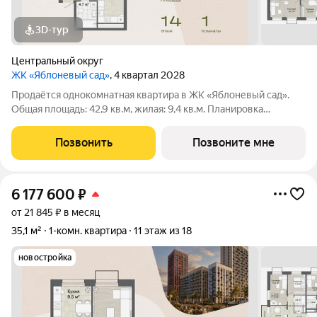
3D-тур
Центральный округ
ЖК «Яблоневый сад»
, 4 квартал 2028
Продаётся однокомнатная квартира в ЖК «Яблоневый сад».
Общая площадь: 42,9 кв.м, жилая: 9,4 кв.м. Планировка
включает гостиную 9,4 кв.м, кухню-столовую 22,8 кв.м,
коридор 5,0 кв.м и прихожую 4,7 кв.м. Санузел 1,9 кв.м.
Позвонить
Позвоните мне
Квартира в ЖК «Яблоневый сад»
6 177 600
₽
от 21 845 ₽ в месяц
35,1 м²
1-комн. квартира
11 этаж из 18
новостройка