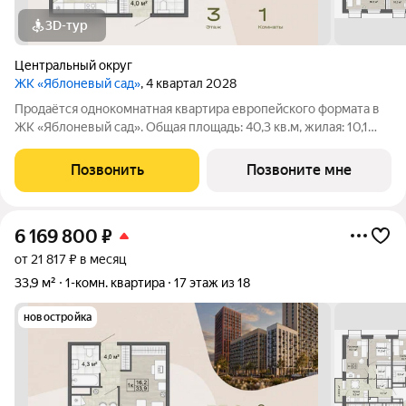
3D-тур
Центральный округ
ЖК «Яблоневый сад»
, 4 квартал 2028
Продаётся однокомнатная квартира европейского формата в
ЖК «Яблоневый сад». Общая площадь: 40,3 кв.м, жилая: 10,1
кв.м. Планировка включает гостиную 10,1 кв.м, кухню-
столовую 20,3 кв.м и прихожую 4,0 кв.м. Санузел 4,3 кв.м.
Позвонить
Позвоните мне
Также есть балкон площадью
6 169 800
₽
от 21 817 ₽ в месяц
33,9 м²
1-комн. квартира
17 этаж из 18
новостройка