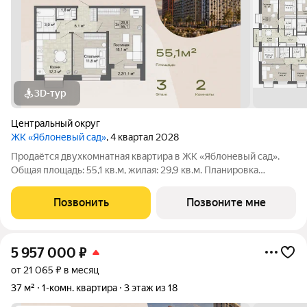
3D-тур
Центральный округ
ЖК «Яблоневый сад»
, 4 квартал 2028
Продаётся двухкомнатная квартира в ЖК «Яблоневый сад».
Общая площадь: 55,1 кв.м, жилая: 29,9 кв.м. Планировка
включает гостиную 18,1 кв.м, спальню 11,8 кв.м, кухню 12,3 кв.м
и коридор 6,1 кв.м. Два раздельных санузла 3,9 и 1,8 кв.м. Также
Позвонить
Позвоните мне
есть
5 957 000
₽
от 21 065 ₽ в месяц
37 м²
1-комн. квартира
3 этаж из 18