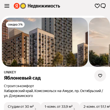
скидка 3%
UNIKEY
Яблоневый сад
Строится
•
комфорт
Хабаровский край
,
Комсомольск-на-Амуре
,
пр. Октябрьский /
ул. Дзержинского
Студии
от 30 м²
1-комн.
от 33,9 м²
2-комн.
от 51,1 м