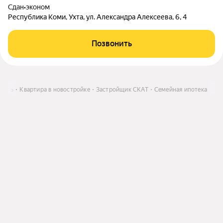
Сдан
•
эконом
Республика Коми, Ухта, ул. Александра Алексеева, 6, 4
Позвонить
пить
Квартира в новостройке
Застройщик СКАТ
Семейная ипотека