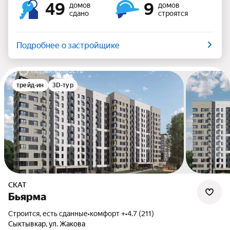
49
9
домов
домов
сдано
строятся
Подробнее о застройщике
трейд-ин
3D-тур
СКАТ
Бьярма
Строится, есть сданные
•
комфорт +
•
4.7 (211)
Сыктывкар, ул. Жакова