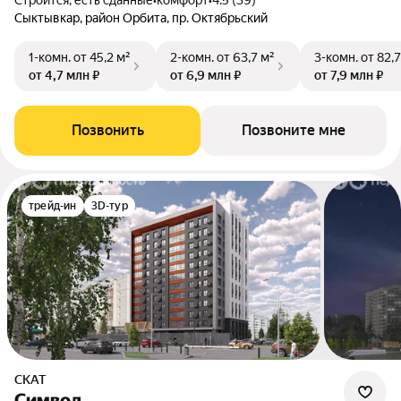
Строится, есть сданные
•
комфорт
•
4.5 (39)
Сыктывкар, район Орбита, пр. Октябрьский
1-комн.
от 45,2 м²
2-комн.
от 63,7 м²
3-комн.
от 82,7
от 4,7 млн ₽
от 6,9 млн ₽
от 7,9 млн ₽
Позвонить
Позвоните мне
трейд-ин
3D-тур
СКАТ
Символ