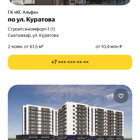
ГК «КС Альфа»
по ул. Куратова
Строится
•
комфорт
•
1 (1)
Сыктывкар, ул. Куратова
2-комн. от 61,5 м²
от 10,4 млн ₽
+7 ××× ××× ×× ××