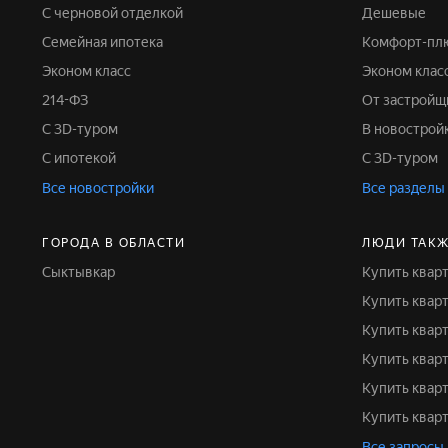
С черновой отделкой
Дешевые
Семейная ипотека
Комфорт-пл
Эконом класс
Эконом клас
214-ФЗ
От застройщ
С 3D-туром
В новострой
С ипотекой
С 3D-туром
Все новостройки
Все разделы
ГОРОДА В ОБЛАСТИ
ЛЮДИ ТАКЖ
Сыктывкар
Купить квар
Купить ква
Купить квар
Купить квар
Купить ква
Купить квар
Все запросы