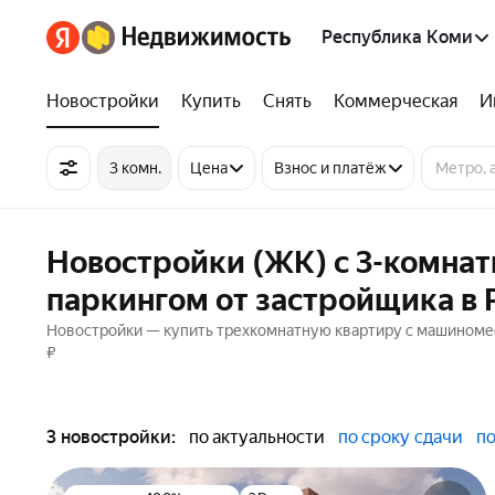
Республика Коми
Новостройки
Купить
Снять
Коммерческая
И
3 комн.
Цена
Взнос и платёж
Новостройки (ЖК) с 3-комна
паркингом от застройщика в
Новостройки — купить трехкомнатную квартиру с машиномес
₽
3 новостройки:
по актуальности
по сроку сдачи
по