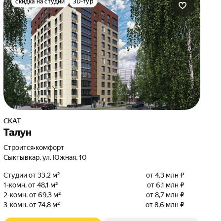
скидка на студии
3D-тур
СКАТ
Талун
Строится
•
комфорт
Сыктывкар, ул. Южная, 10
Студии от 33,2 м²
от 4,3 млн ₽
1-комн. от 48,1 м²
от 6,1 млн ₽
2-комн. от 69,3 м²
от 8,7 млн ₽
3-комн. от 74,8 м²
от 8,6 млн ₽