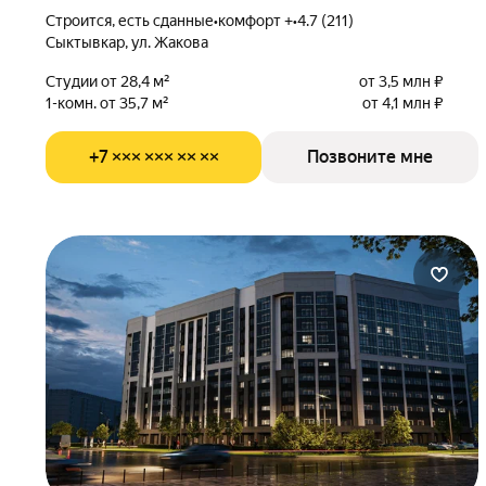
Строится, есть сданные
•
комфорт +
•
4.7 (211)
Сыктывкар, ул. Жакова
Студии от 28,4 м²
от 3,5 млн ₽
1-комн. от 35,7 м²
от 4,1 млн ₽
+7 ××× ××× ×× ××
Позвоните мне