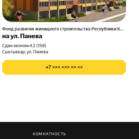
Фонд развития жилищного строительства Республики Коми
на ул. Панева
Сдан
•
эконом
•
4.2 (158)
Сыктывкар, ул. Панева
+7 ××× ××× ×× ××
КОМНАТНОСТЬ