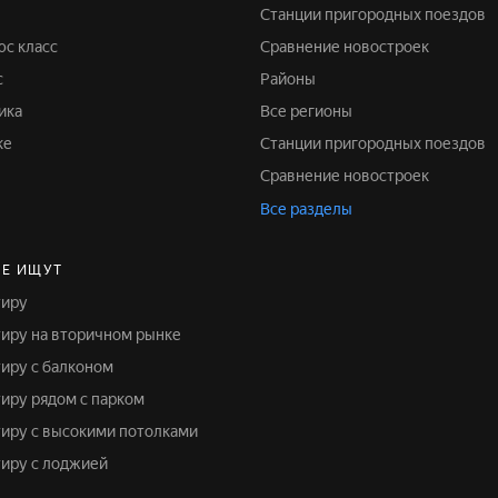
Станции пригородных поездов
юс класс
Сравнение новостроек
с
Районы
ика
Все регионы
ке
Станции пригородных поездов
Сравнение новостроек
Все разделы
Е ИЩУТ
тиру
ртиру на вторичном рынке
тиру с балконом
тиру рядом с парком
ртиру с высокими потолками
тиру с лоджией