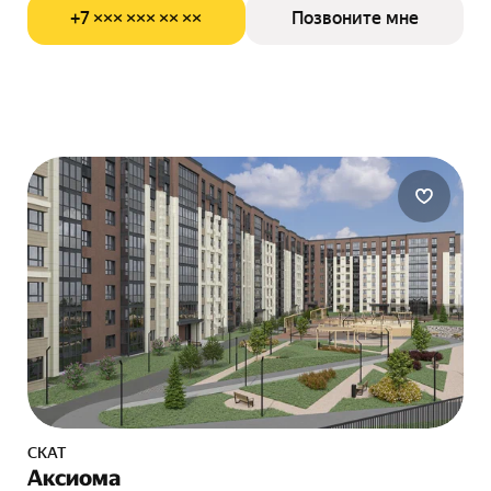
+7 ××× ××× ×× ××
Позвоните мне
СКАТ
Аксиома