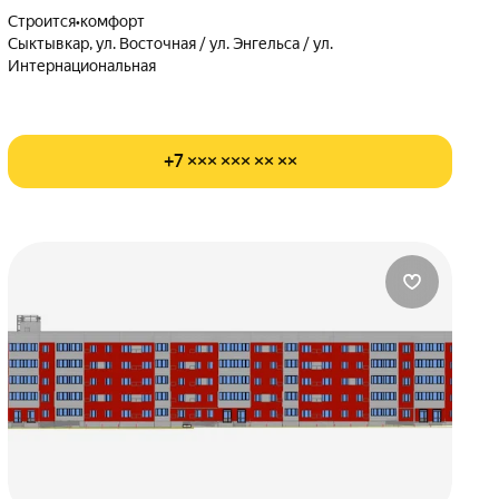
Строится
•
комфорт
Сыктывкар, ул. Восточная / ул. Энгельса / ул.
Интернациональная
+7 ××× ××× ×× ××