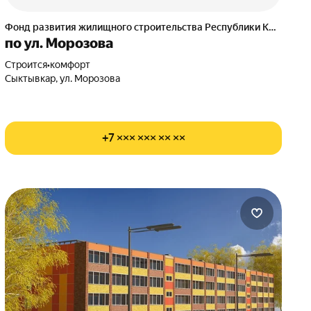
Фонд развития жилищного строительства Республики Коми
по ул. Морозова
Строится
•
комфорт
Сыктывкар, ул. Морозова
+7 ××× ××× ×× ××