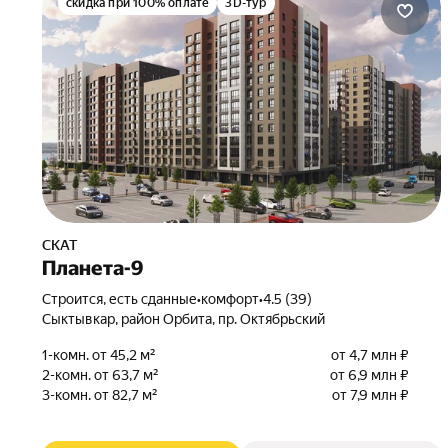
скидка при 100% оплате
3D-тур
СКАТ
Планета-9
Строится, есть сданные
•
комфорт
•
4.5 (39)
Сыктывкар, район Орбита, пр. Октябрьский
1-комн. от 45,2 м²
от 4,7 млн ₽
2-комн. от 63,7 м²
от 6,9 млн ₽
3-комн. от 82,7 м²
от 7,9 млн ₽