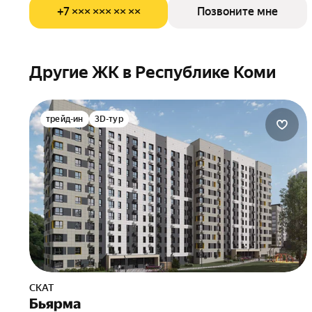
+7 ××× ××× ×× ××
Позвоните мне
Другие ЖК в Республике Коми
трейд-ин
3D-тур
СКАТ
Бьярма