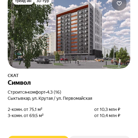
трейд-ин
3D-тур
СКАТ
Символ
Строится
•
комфорт
•
4.3 (16)
Сыктывкар, ул. Крутая / ул. Первомайская
2-комн. от 75,1 м²
от 10,3 млн ₽
3-комн. от 69,5 м²
от 10,4 млн ₽