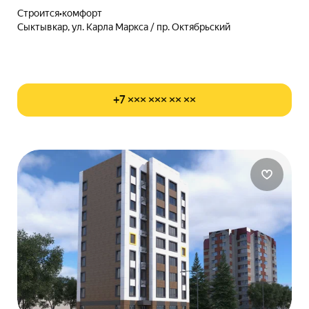
Строится
•
комфорт
Сыктывкар, ул. Карла Маркса / пр. Октябрьский
+7 ××× ××× ×× ××