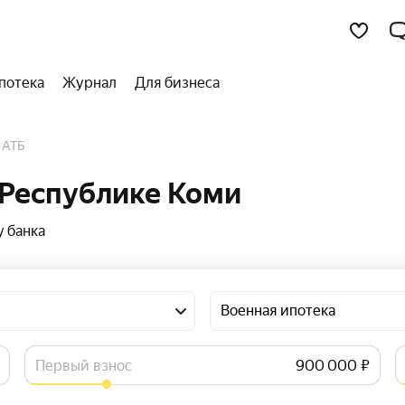
потека
Журнал
Для бизнеса
т АТБ
 Республике Коми
 банка
Военная ипотека
Первый взнос
₽