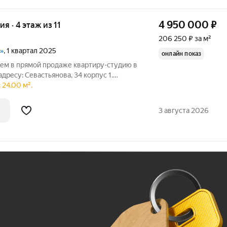
4 950 000
₽
ия · 4 этаж из 11
206 250 ₽ за м²
1
»
, 1 квартал 2025
онлайн показ
аем в прямой продаже квартиру-студию в
дресу: Севастьянова, 34 корпус 1.
ю площадью 25 кв.м находится на 4-м
 24.00 м².
Жилое пространство 17.8 кв. м продумано
3 августа 2026
Ж