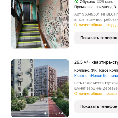
Обухово
29 мин.
Промышленная улица
,
3
Арт. 96345301. ИHBEС
владельцем востребован
районе стабильно польз
Отличие: общая площадь:
вложений и гарантирован
аренду
Показать телефон
+
3
26,5 м² · квартира-ст
Колпино
,
ЖК Новое Кол
Квартал «Новое Колпино
Есть такие места, где хоч
шумят вершины деревьев
города всего полчаса пути. Таким местом станет для вас квартал
Отличие: общая площадь: 
"Новое Колпино" в зеле
проводить
Показать телефон
+
4