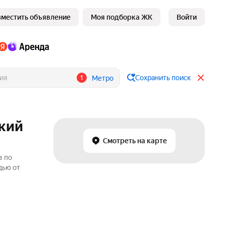
зместить объявление
Моя подборка ЖК
Войти
1
Сохранить поиск
Метро
ский
Смотреть на карте
в по
дью от