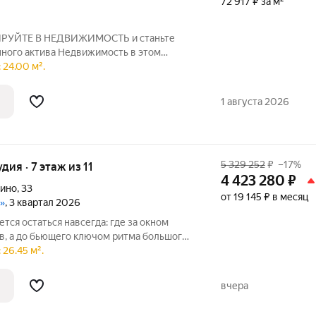
72 917 ₽ за м²
ТИРУЙTЕ В НЕДВИЖИMОCТЬ и станьте
ного актива Недвижимость в этом
уется спросом, обеспечивая надёжность
 24.00 м².
ный пассивный доход от сдачи объекта в
1 августа 2026
5 329 252
₽
–17%
удия · 7 этаж из 11
4 423 280
₽
пино
,
33
от 19 145 ₽ в месяц
»
, 3 квартал 2026
ется остаться навсегда: где за окном
, а до бьющего ключом ритма большого
26.45 м².
ном районе Петербурга.Здесь можно
вчера