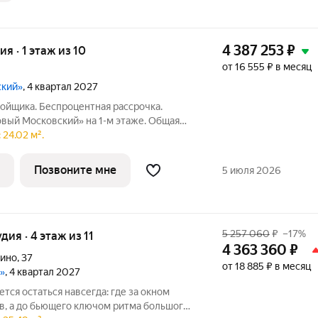
4 387 253
₽
ия · 1 этаж из 10
от 16 555 ₽ в месяц
ский»
, 4 квартал 2027
ойщика. Беспроцентная рассрочка.
овый Московский» на 1-м этаже. Общая
 отделка. ГК ФСК представляет квартал
24.02 м².
ушкинском районе. Этот комплекс
Позвоните мне
5 июля 2026
5 257 060
₽
–17%
удия · 4 этаж из 11
4 363 360
₽
пино
,
37
от 18 885 ₽ в месяц
»
, 4 квартал 2027
ется остаться навсегда: где за окном
, а до бьющего ключом ритма большого