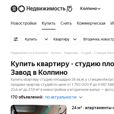
Колпино
Новостройки
Купить
Снять
Коммерческая
И
Купить
Квартиру
Вторичка, новост
Недвижимость в Колпино
Купить
Квартира
Студия
Станция Ижо
Купить квартиру - студию пл
Завод в Колпино
Купить квартиру-студию площадью 26 кв.м. у станции Ижорс
продаже квартир-студий по цене от 1 750 000 ₽ до 4 987 5
23,6 м² до 27,9 м² в новостройках и вторичном жилье — фото
170 объявлений:
по актуальности
24 м² · апартаменты-с