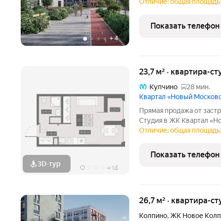
города всего полчаса пути. Таким местом станет для вас квартал
Отличие: общая площадь: 
"Новое Колпино" в зеле
проводить
Показать телефон
+
4
23,7 м² · квартира-ст
Купчино
28 мин.
Квартал «Новый Москов
Прямая продажа от застр
Студия в ЖК Квартал «Н
площадь 23,66. Чистовая
Отличие: общая площадь:
«Новый Московский» в П
объединит в себе
Показать телефон
3D-тур
+
16
26,7 м² · квартира-ст
Колпино
,
ЖК Новое Кол