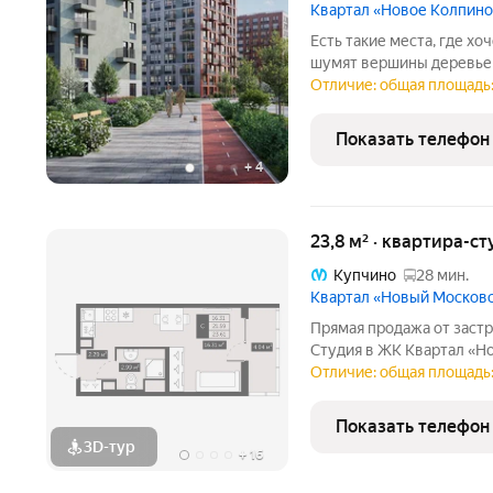
Квартал «Новое Колпино
Есть такие места, где хоч
шумят вершины деревьев
города всего полчаса пути. Таким местом станет для вас квартал
Отличие: общая площадь: 
"Новое Колпино" в зеле
проводить
Показать телефон
+
4
23,8 м² · квартира-ст
Купчино
28 мин.
Квартал «Новый Москов
Прямая продажа от застр
Студия в ЖК Квартал «Н
площадь 23,78. Без отде
Отличие: общая площадь: 
«Новый Московский» в П
объединит в себе успеш
Показать телефон
3D-тур
+
16