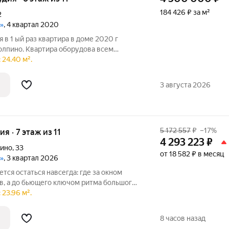
184 426 ₽ за м²
2
»
, 4 квартал 2020
 в 1 ый раз квартира в доме 2020 г
олпино. Квартира оборудова всем
ания. Студия удобной планоровки
 24.40 м².
 школа в 5 ти мин пешком , магазины и
3 августа 2026
5 172 557
₽
–17%
ия · 7 этаж из 11
4 293 223
₽
пино
,
33
от 18 582 ₽ в месяц
»
, 3 квартал 2026
ется остаться навсегда: где за окном
, а до бьющего ключом ритма большого
23.96 м².
ном районе Петербурга.Здесь можно
8 часов назад