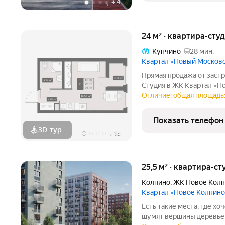
+
4
24 м² · квартира-студ
Купчино
28 мин.
Квартал «Новый Москов
Прямая продажа от застр
Студия в ЖК Квартал «Н
площадь 24,02. Чистовая
Отличие: общая площадь: 
«Новый Московский» в П
объединит в себе
Показать телефон
3D-тур
+
16
25,5 м² · квартира-ст
Колпино
,
ЖК Новое Кол
Квартал «Новое Колпино
Есть такие места, где хоч
шумят вершины деревьев