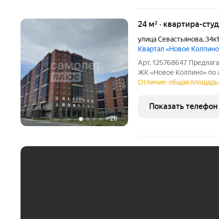
24 м² · квартира-студ
улица Севастьянова
,
34к
Квартал «Новое Колпино
Арт. 125768647 Предлаг
ЖК «Новое Колпино» по а
Квартира общей площадь
Отличие: общая площадь:
этаже 11-этажного дома 
для
Показать телефон
+
26
ЕЖЕМЕСЯЧНЫЙ ПЛАТЁ