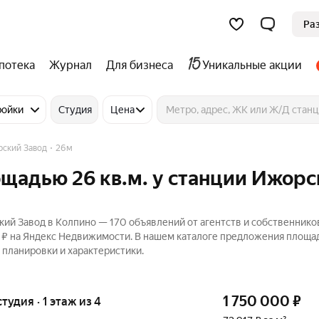
Ра
потека
Журнал
Для бизнеса
Уникальные акции
ройки
Студия
Цена
рский Завод
26м
ощадью 26 кв.м. у станции Ижор
кий Завод в Колпино — 170 объявлений от агентств и собственнико
88 ₽ на Яндекс Недвижимости. В нашем каталоге предложения площа
, планировки и характеристики.
1 750 000
₽
тудия · 1 этаж из 4