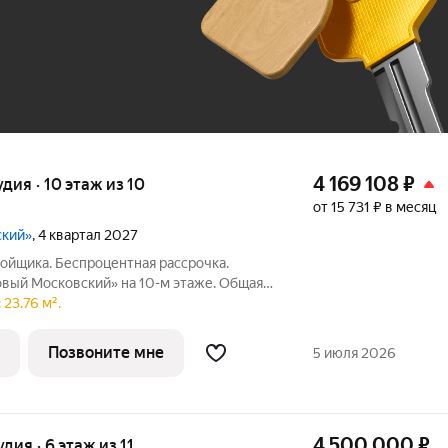
До 100 тыс. ₽
4 169 108
₽
удия · 10 этаж из 10
от 15 731 ₽ в месяц
ский»
, 4 квартал 2027
ойщика. Беспроцентная рассрочка.
овый Московский» на 10-м этаже. Общая
лки. ГК ФСК представляет квартал
23.76 м².
ушкинском районе. Этот комплекс
Позвоните мне
5 июля 2026
4 500 000
₽
удия · 6 этаж из 11