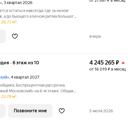
от 21 587 ₽ в месяц
»
, 3 квартал 2026
ется остаться навсегда: где за окном
, а до бьющего ключом ритма большого
26.72 м².
ном районе Петербурга.Здесь можно
вчера
4 245 265
₽
удия · 6 этаж из 10
от 16 019 ₽ в месяц
ский»
, 4 квартал 2027
ойщика. Беспроцентная рассрочка.
овый Московский» на 6-м этаже. Общая
лки. ГК ФСК представляет квартал
23.78 м².
ушкинском районе. Этот комплекс
ный
Позвоните мне
5 июля 2026