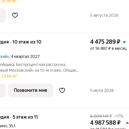
25.49 м².
ном районе Петербурга.Здесь можно
5 августа 2026
4 475 289
₽
удия · 10 этаж из 10
от 16 887 ₽ в месяц
ский»
, 4 квартал 2027
ойщика. Беспроцентная рассрочка.
овый Московский» на 10-м этаже. Общая
 отделка. ГК ФСК представляет квартал
 23.66 м².
ушкинском районе. Этот комплекс
Позвоните мне
5 июля 2026
6 009 141
₽
–17%
удия · 5 этаж из 11
4 987 588
₽
пино
,
35.1