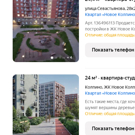
улица Севастьянова
,
28к
Квартал «Новое Колпино
Арт. 136496113 Продается
постройки в ЖК Новое К
необходимым для прожив
Отличие: общая площадь:
.Рядом новый детский сад
пунты выдачи Озон ,
Показать телефон
+
4
24 м² · квартира-студ
Колпино
,
ЖК Новое Кол
Квартал «Новое Колпино
Есть такие места, где хоч
шумят вершины деревьев
города всего полчаса пути. Таким местом станет для вас квартал
Отличие: общая площадь: 
"Новое Колпино" в зеле
проводить
Показать телефон