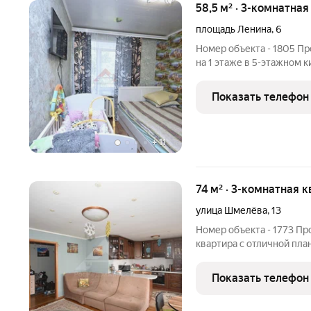
58,5 м² · 3-комнатная
площадь Ленина
,
6
Номер объекта - 1805 Пр
на 1 этаже в 5-этажном 
область, Кольчугино, пл
квартиры: Общая площадь: 58.50 м2 Площадь кухни: 9.00 м2
Показать телефон
Площадь
+
11
74 м² · 3-комнатная к
улица Шмелёва
,
13
Номер объекта - 1773 Пр
квартира с отличной пла
кирпичном доме по адрес
улица Шмелёва, 13. Характеристи
Показать телефон
74.00 м2