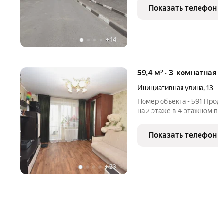
комнатах ламинат, на кух
Показать телефон
+
14
59,4 м² · 3-комнатная
Инициативная улица
,
13
Номер объекта - 591 Про
на 2 этаже в 4-этажном 
область, Кольчугино, Ини
развивающемся районе г
Показать телефон
шаговой
+
23