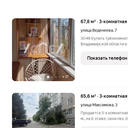
67,8 м² · 3-комнатная
улица Веденеева
,
7
3048 Купить трёхкомнат
Владимирской области в
улице Веденеева дом 7. 
этажного панельного дом
Показать телефон
67,8 кв.м., жилая
+
17
65,6 м² · 3-комнатна
улица Максимова
,
3
Продается 3-х комнатная
м., на 6 этаже, окна пвх
натяжной потолок, сануз