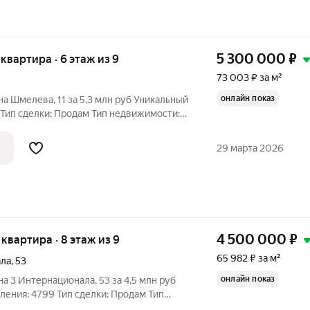
5 300 000
₽
я квартира · 6 этаж из 9
73 003 ₽ за м²
онлайн показ
 Шмелева, 11 за 5,3 млн руб Уникальный
 Тип сделки: Продам Тип недвижимости:
о, ул. Шмелева, д. 11 Цена: 5.3 млн. руб.
ы 24,9/21,1/11,7 Кухня 7,4
29 марта 2026
4 500 000
₽
я квартира · 8 этаж из 9
65 982 ₽ за м²
ала
,
53
онлайн показ
 3 Интернационала, 53 за 4,5 млн руб
ения: 4799 Тип сделки: Продам Тип
Адрес: Кольчугино, ул. 3