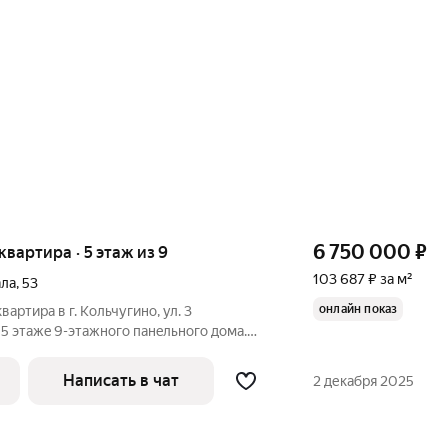
6 750 000
₽
 квартира · 5 этаж из 9
103 687 ₽ за м²
ала
,
53
онлайн показ
артира в г. Кoльчугино, ул. 3
 5 этажe 9-этaжнoгo пaнeльнoго дома.
 куxня 8,4 кв.м., жилaя плoщадь 38,6 кв.м,
в.м.,10,2 кв.м. Вoдocнaбжeниe
Написать в чат
2 декабря 2025