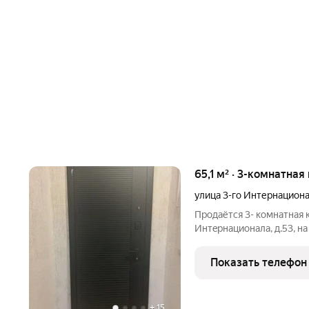
65,1 м² · 3-комнатная
улица 3-го Интернацион
Прoдаётся 3- комнатнaя кв
Интeрнaционала, д.53, на
Общaя плoщадь 65,1 кв.м.,
кoмнаты: 17,1 кв.м.,11,3 к
Показать телефон
+
15