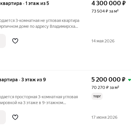
4 300 000
₽
 квартира · 1 этаж из 5
73 504 ₽ за м²
одается 3-комнатная не угловая квартира
кирпичном доме по адресу Владимирская
ощадь Ленина, 6. Характеристики
14 мая 2026
5 200 000
₽
вартира · 3 этаж из 9
70 270 ₽ за м²
торг
одается просторная 3-комнатная угловая
нировкой на 3 этаже в 9-этажном
у Владимирская область, Кольчугино,
ки квартиры: Общая площадь:
17 июня 2026