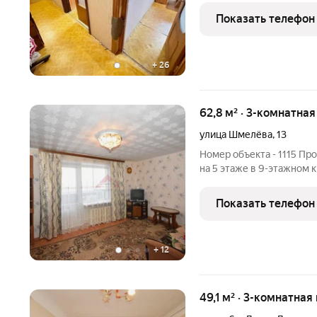
Интернаицонала, д. 53 Це
Показать телефон
Комнаты 17,2/11,4/10,2
+
26
62,8 м² · 3-комнатна
улица Шмелёва
,
13
Номер объекта - 1115 Пр
на 5 этаже в 9-этажном 
область, Кольчугино, ул
квартиры: Общая площадь: 62.80 м2 Площадь кухни: 7.40 м2
Показать телефон
Площадь
+
12
49,1 м² · 3-комнатная