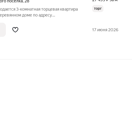
ого поселка
,
28
торг
одается 3-комнатная торцевая квартира
деревянном доме по адресу
ольчугино, улица 6-я Линия Ленинского
установлен газовый котёл, что дает
17 июня 2026