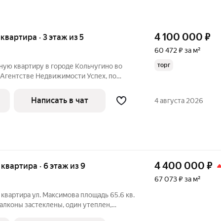
4 100 000
₽
 квартира · 3 этаж из 5
60 472 ₽ за м²
торг
ную квартиру в городе Кольчугино во
 Агентстве Недвижимости Успех, по
Квартира расположена на 3 этаже 5
а, угловая, но теплая .Площадью общая
Написать в чат
4 августа 2026
4 400 000
₽
я квартира · 6 этаж из 9
67 073 ₽ за м²
 квартира ул. Максимова площадь 65.6 кв.
, балконы застеклены, один утеплен,
ел раздельный в кафеле, угловая. в