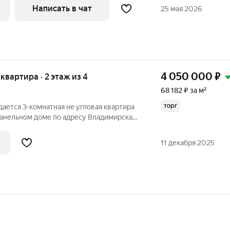
не плитка пол. Цена 4 млн. 400 тыс. руб.
Написать в чат
25 мая 2026
4 050 000
₽
 квартира · 2 этаж из 4
68 182 ₽ за м²
торг
дается 3-комнатная не угловая квартира
панельном доме по адресу Владимирская
циативная улица, 13. Дом находится в
орода с полной инфраструктурой. В
11 декабря 2025