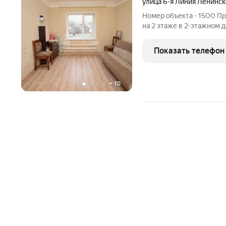
улица 6-я Линия Ленинск
Номер объекта - 1500 Пр
на 2 этаже в 2-этажном 
Владимирская область, К
поселка, 28. В квартире 
Показать телефон
большое преимущество
+
10