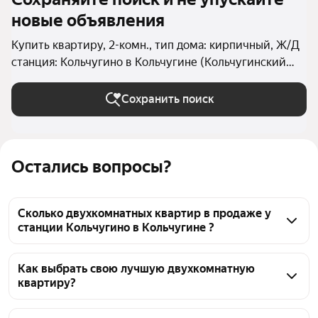
новые объявления
Купить квартиру, 2-комн., тип дома: кирпичный, Ж/Д
станция: Кольчугино в Кольчугине (Кольчугинский
округ)
Сохранить поиск
Остались вопросы?
Сколько двухкомнатных квартир в продаже у
станции Кольчугино в Кольчугине ?
На Яндекс Недвижимости в продаже у станции 
Кольчугино в Кольчугине 98 двухкомнатных 
Как выбрать свою лучшую двухкомнатную
квартиру?
квартир, из них 2 объявления от собственников, 96 
объявлений от агентств
Чтобы купить 2-комнатную квартиру в кирпичном 