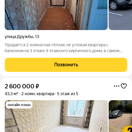
улица Дружбы
,
13
Продаётся 2-комнатная тёплая, не угловая квартира с
балконом на 3 этаже 4-этажного кирпичного дома, в самом
центре города. Общая площадь 41,4 м. Квартира светлая, с
удобной планировкой. Комнаты смежные, при желании легко
Позвонить
зонируются. Есть кладовка и
2 600 000
₽
43,3 м²
2-комн. квартира
5 этаж из 5
онлайн показ