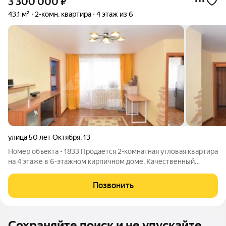
3 300 000
₽
43,1 м²
2-комн. квартира
4 этаж из 6
улица 50 лет Октября
,
13
Номер объекта - 1833 Продается 2-комнатная угловая квартира
на 4 этаже в 6-этажном кирпичном доме. Качественный
ремонт заезжайте и живите с комфортом. В квартире тепло
кирпичные стены хорошо сохраняют тепло зимой и прохладу
Позвонить
летом. Угловое
Сохраняйте поиск и не упускайте