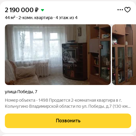
2 190 000
₽
44 м²
2-комн. квартира
4 этаж из 4
улица Победы
,
7
Номер объекта - 1498 Продается 2-комнатная квартира в г.
Кольчугино Владимирской области по ул. Победы, д.7 (130 км
от МКАД по Щелковскому, Ярославскому и Нижегородскому
направлениям). Квартира чистая, уютная, очень теплая,
Позвонить
расположена на 4 этаже 4 -