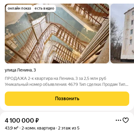
онлайн показ
есть видео
улица Ленина
,
3
ПРОДАЖА 2-к квартира на Ленина, 3 за 2,5 млн руб
Уникальный номер объявления: 4679 Тип сделки: Продам Тип
недвижимости: квартира Адрес: Кольчугино, ул. Ленина, д. 3
Цена: 2.5 млн. руб. Продажа Описание: Комнаты 25/16 Кухня 6
Позвонить
Новые окна ПВХ Один
4 100 000
₽
43,9 м²
2-комн. квартира
2 этаж из 5