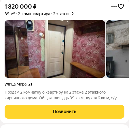
1 820 000
₽
39 м²
2-комн. квартира
2 этаж из 2
улица Мира
,
21
Продам 2 комнатную квартиру на 2 этаже 2 этажного
кирпичного дома. Общая площадь 39 кв.м., кухня 6 кв.м, с/у
совмещен. Имеется шикарный балкон (утеплен и застеклен
ПВХ), кладовка. Новая железная дверь, сарай в подвале дома.
Позвонить
Чистый, спокойный подъезд,