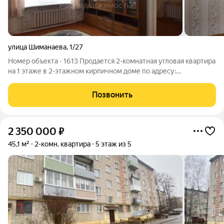
улица Шиманаева
,
1/27
Номер объекта - 1613 Продается 2-комнатная угловая квартира
на 1 этаже в 2-этажном кирпичном доме по адресу:
Владимирская область, Кольчугино, улица Шиманаева, 1/27, к
квартире прилагается гараж во дворе для парковки
Позвонить
автомобиля. Характеристики
2 350 000
₽
45,1 м²
2-комн. квартира
5 этаж из 5