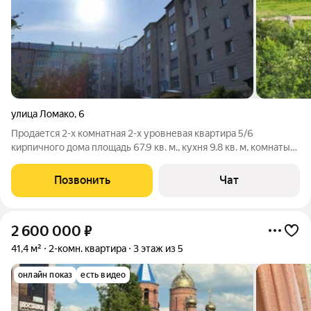
улица Ломако
,
6
Продается 2-х комнатная 2-х уровневая квартира 5/6
кирпичного дома площадь 67.9 кв. м., кухня 9.8 кв. м, комнаты
19.7 кв.м., и 11.1 кв.м., 2 лоджии застекленные, окна пвх, санузел
раздельный, пол на кухне плитка, частично с мебелью. Цена 3
Позвонить
Чат
млн. 500
2 600 000
₽
41,4 м²
2-комн. квартира
3 этаж из 5
онлайн показ
есть видео