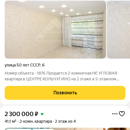
улица 50 лет СССР
,
6
Номер объекта - 1876 Продается 2-комнатная НЕ УГЛОВАЯ
квартира в ЦЕНТРЕ КОЛЬЧУГИНО на 2 этаже в 5-этажном
кирпичном доме. Сделан НОВЫЙ РЕМОНТ въезжайте и
живите с комфортом. Заменена электрика и сантехника не
Позвонить
нужно ничего переделывать. Кирпичный
2 300 000
₽
41,1 м²
2-комн. квартира
2 этаж из 4