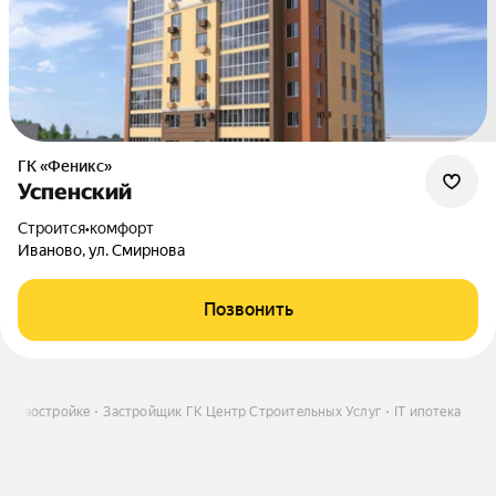
ГК «Феникс»
Успенский
Строится
•
комфорт
Иваново, ул. Смирнова
Позвонить
в новостройке
Застройщик ГК Центр Строительных Услуг
IT ипотека