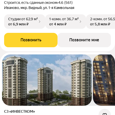
Строится, есть сданные
•
эконом
•
4.6 (561)
Иваново, мкр. Видный, ул. 1-я Камвольная
Студии
от 62,9 м²
1-комн.
от 36,7 м²
2-комн.
от 56,
от 6,9 млн ₽
от 4 млн ₽
от 5,8 млн ₽
Позвонить
Позвоните мне
СЗ «ИНВЕСТКОМ»