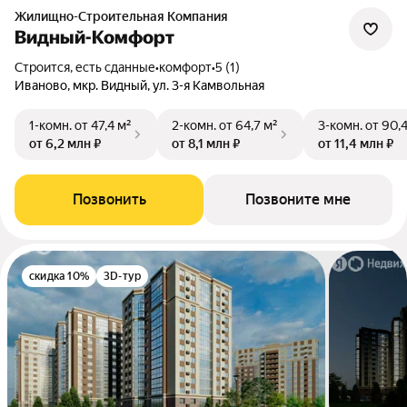
Жилищно-Строительная Компания
Видный-Комфорт
Строится, есть сданные
•
комфорт
•
5 (1)
Иваново, мкр. Видный, ул. 3-я Камвольная
1-комн.
от 47,4 м²
2-комн.
от 64,7 м²
3-комн.
от 90,
от 6,2 млн ₽
от 8,1 млн ₽
от 11,4 млн ₽
Позвонить
Позвоните мне
скидка 10%
3D-тур