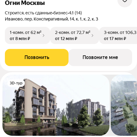
Огни Москвы
Строится, есть сданные
•
бизнес
•
4.1 (14)
Иваново, пер. Конспиративный, 14, к. 1, к. 2, к. 3
1-комн.
от 62 м²
2-комн.
от 72,7 м²
3-комн.
от 106,3
от 8 млн ₽
от 12 млн ₽
от 17 млн ₽
Позвонить
Позвоните мне
3D-тур