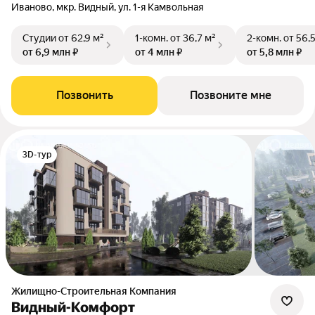
Иваново, мкр. Видный, ул. 1-я Камвольная
Студии
от 62,9 м²
1-комн.
от 36,7 м²
2-комн.
от 56,
от 6,9 млн ₽
от 4 млн ₽
от 5,8 млн ₽
Позвонить
Позвоните мне
3D-тур
Жилищно-Строительная Компания
Видный-Комфорт