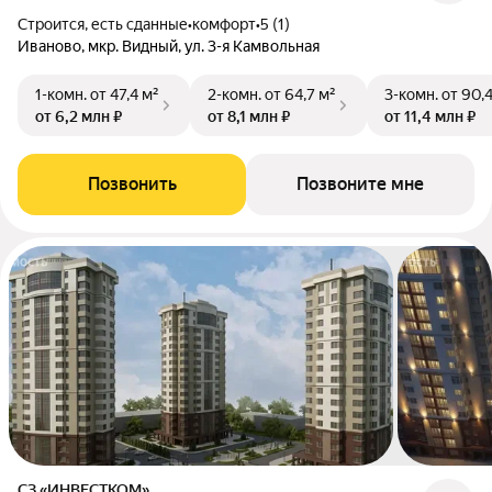
Строится, есть сданные
•
комфорт
•
5 (1)
Иваново, мкр. Видный, ул. 3-я Камвольная
1-комн.
от 47,4 м²
2-комн.
от 64,7 м²
3-комн.
от 90,
от 6,2 млн ₽
от 8,1 млн ₽
от 11,4 млн ₽
Позвонить
Позвоните мне
СЗ «ИНВЕСТКОМ»