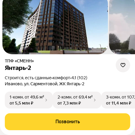
ТПФ «СМЕНН»
Янтарь-2
Строится, есть сданные
•
комфорт
•
4.1 (102)
Иваново, ул. Сарментовой, ЖК Янтарь-2
1-комн.
от 49,6 м²
2-комн.
от 69,4 м²
3-комн.
от 107
от 5,5 млн ₽
от 7,3 млн ₽
от 11,4 млн ₽
Позвонить