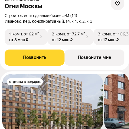
Огни Москвы
Строится, есть сданные
•
бизнес
•
4.1 (14)
Иваново, пер. Конспиративный, 14, к. 1, к. 2, к. 3
1-комн.
от 62 м²
2-комн.
от 72,7 м²
3-комн.
от 106,3
от 8 млн ₽
от 12 млн ₽
от 17 млн ₽
Позвонить
Позвоните мне
отделка в подарок