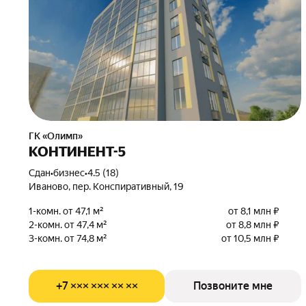
ГК «Олимп»
КОНТИНЕНТ-5
Сдан
•
бизнес
•
4.5 (18)
Иваново, пер. Конспиративный, 19
1-комн. от 47,1 м²
от 8,1 млн ₽
2-комн. от 47,4 м²
от 8,8 млн ₽
3-комн. от 74,8 м²
от 10,5 млн ₽
+7 ××× ××× ×× ××
Позвоните мне