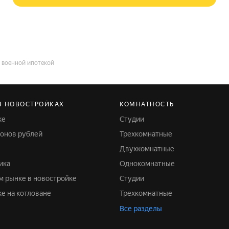
 военной ипотекой
В НОВОСТРОЙКАХ
КОМНАТНОСТЬ
ке
Студии
лионов рублей
Трехкомнатные
Двухкомнатные
ика
Однокомнатные
ом рынке в новостройке
Студии
ке на котловане
Трехкомнатные
Все разделы