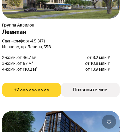
Группа Аквилон
Левитан
Сдан
•
комфорт
•
4.5 (47)
Иваново, пр. Ленина, 55В
2-комн. от 46,7 м²
от 8,2 млн ₽
3-комн. от 67 м²
от 10,8 млн ₽
4-комн. от 110,2 м²
от 13,9 млн ₽
+7 ××× ××× ×× ××
Позвоните мне