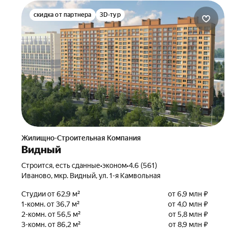
скидка от партнера
3D-тур
Жилищно-Строительная Компания
Видный
Строится, есть сданные
•
эконом
•
4.6 (561)
Иваново, мкр. Видный, ул. 1-я Камвольная
Студии от 62,9 м²
от 6,9 млн ₽
1-комн. от 36,7 м²
от 4,0 млн ₽
2-комн. от 56,5 м²
от 5,8 млн ₽
3-комн. от 86,2 м²
от 8,9 млн ₽