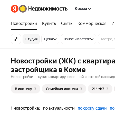
Кохма
Новостройки
Купить
Снять
Коммерческая
И
Студия
Цена
Взнос и платёж
Новостройки (ЖК) с квартира
застройщика в Кохме
Новостройки — купить квартиру с военной ипотекой площадью
В ипотеку
3
Семейная ипотека
3
214-ФЗ
3
1 новостройка:
по актуальности
по сроку сдачи
по