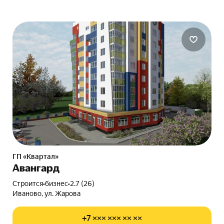
ГП «Квартал»
Авангард
Строится
•
бизнес
•
2.7 (26)
Иваново, ул. Жарова
+7 ××× ××× ×× ××