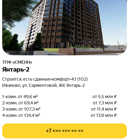
ТПФ «СМЕНН»
Янтарь-2
Строится, есть сданные
•
комфорт
•
4.1 (102)
Иваново, ул. Сарментовой, ЖК Янтарь-2
1-комн. от 49,6 м²
от 5,5 млн ₽
2-комн. от 69,4 м²
от 7,3 млн ₽
3-комн. от 107,3 м²
от 11,4 млн ₽
4-комн. от 134,4 м²
от 13,9 млн ₽
+7 ××× ××× ×× ××