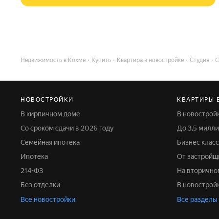
Недвижимость в Кохме
Купить
Квартира в новостройке
Студия
С
НОВОСТРОЙКИ
КВАРТИРЫ 
В кирпичном доме
В новострой
Со сроком сдачи в 2026 году
До 3,5 мил
Семейная ипотека
Бизнес класс
Ипотека
От застройщ
214-ФЗ
На вторичн
Без отделки
В новострой
Все новостройки
Все разделы