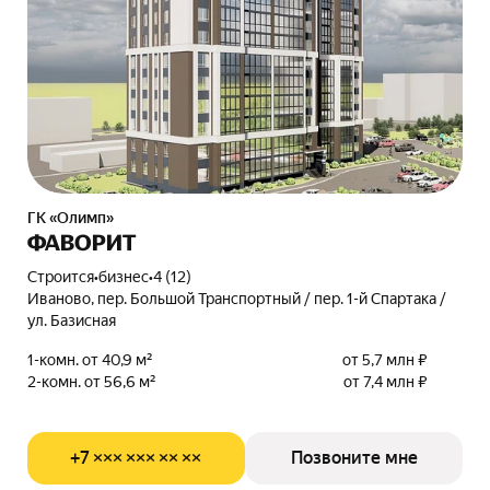
ГК «Олимп»
ФАВОРИТ
Строится
•
бизнес
•
4 (12)
Иваново, пер. Большой Транспортный / пер. 1-й Спартака /
ул. Базисная
1-комн. от 40,9 м²
от 5,7 млн ₽
2-комн. от 56,6 м²
от 7,4 млн ₽
+7 ××× ××× ×× ××
Позвоните мне