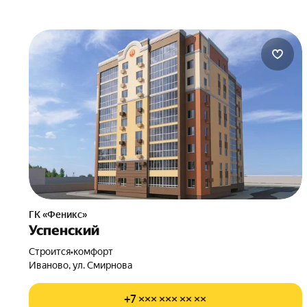
ГК «Феникс»
Успенский
Строится
•
комфорт
Иваново, ул. Смирнова
+7 ××× ××× ×× ××