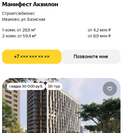
Манифест Аквилон
Строится
•
бизнес
Иваново, ул. Базисная
1-комн. от 28,9 м²
от 4,2 млн ₽
2-комн. от 59,4 м²
от 8,9 млн ₽
+7 ××× ××× ×× ××
Позвоните мне
скидка 30 000 руб.
3D-тур