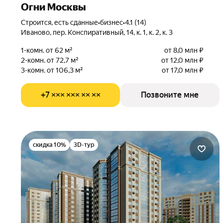
Огни Москвы
Строится, есть сданные
•
бизнес
•
4.1 (14)
Иваново, пер. Конспиративный, 14, к. 1, к. 2, к. 3
1-комн. от 62 м²
от 8,0 млн ₽
2-комн. от 72,7 м²
от 12,0 млн ₽
3-комн. от 106,3 м²
от 17,0 млн ₽
+7 ××× ××× ×× ××
Позвоните мне
скидка 10%
3D-тур