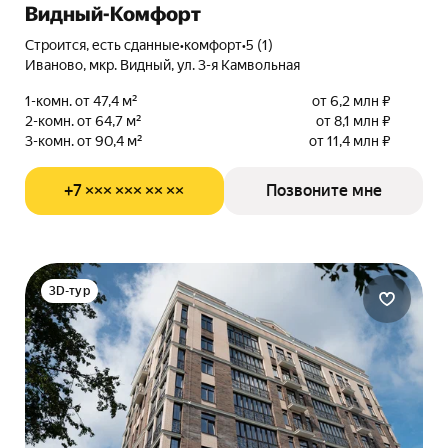
Видный-Комфорт
Строится, есть сданные
•
комфорт
•
5 (1)
Иваново, мкр. Видный, ул. 3-я Камвольная
1-комн. от 47,4 м²
от 6,2 млн ₽
2-комн. от 64,7 м²
от 8,1 млн ₽
3-комн. от 90,4 м²
от 11,4 млн ₽
+7 ××× ××× ×× ××
Позвоните мне
3D-тур