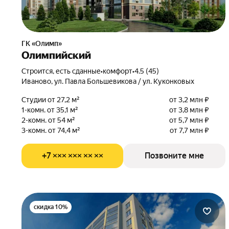
ГК «Олимп»
Олимпийский
Строится, есть сданные
•
комфорт
•
4.5 (45)
Иваново, ул. Павла Большевикова / ул. Куконковых
Студии от 27,2 м²
от 3,2 млн ₽
1-комн. от 35,1 м²
от 3,8 млн ₽
2-комн. от 54 м²
от 5,7 млн ₽
3-комн. от 74,4 м²
от 7,7 млн ₽
+7 ××× ××× ×× ××
Позвоните мне
скидка 10%