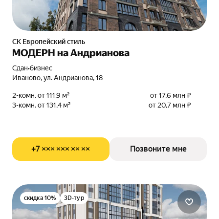
СК Европейский стиль
МОДЕРН на Андрианова
Сдан
•
бизнес
Иваново, ул. Андрианова, 18
2-комн. от 111,9 м²
от 17,6 млн ₽
3-комн. от 131,4 м²
от 20,7 млн ₽
+7 ××× ××× ×× ××
Позвоните мне
скидка 10%
3D-тур