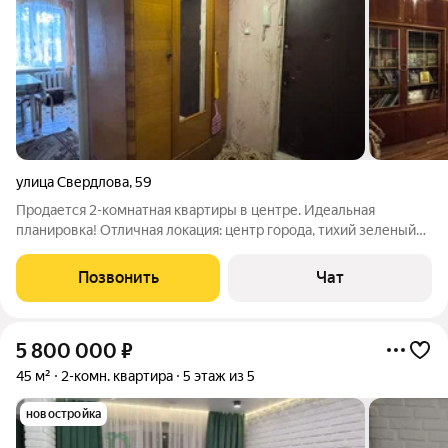
улица Свердлова
,
59
Продается 2-комнатная квартиры в центре. Идеальная
планировка! Отличная локация: центр города, тихий зеленый
двор, дом находится в удалении от проезжей части. Комнаты
изолированные Санузел раздельный Лоджия просторная
Позвонить
Чат
прихожая Квартира светлая,
5 800 000
₽
45 м²
2-комн. квартира
5 этаж из 5
новостройка