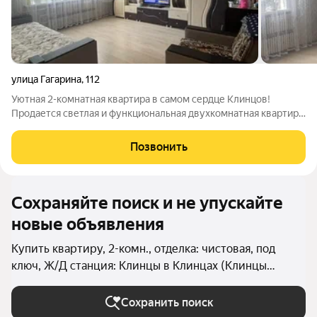
улица Гагарина
,
112
Уютная 2-комнатная квартира в самом сердце Клинцов!
Продается светлая и функциональная двухкомнатная квартира
в надежном панельном доме на комфортном 2-м этаже.
Идеальный выбор для семьи или тех, кто ценит практичность и
Позвонить
готовую городскую
Сохраняйте поиск и не упускайте
новые объявления
Купить квартиру, 2-комн., отделка: чистовая, под
ключ, Ж/Д станция: Клинцы в Клинцах (Клинцы
(городской округ))
Сохранить поиск