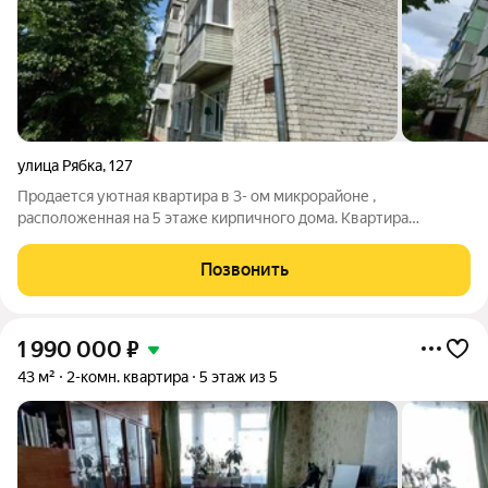
улица Рябка
,
127
Продается уютная квартира в 3- ом микрорайоне ,
расположенная на 5 этаже кирпичного дома. Квартира
обладает хорошей планировкой, и отличным ремонтом,что
обеспечивает комфортное проживание. Просторный балкон ,
Позвонить
что делает ее идеальным местом для отдыха
1 990 000
₽
43 м²
2-комн. квартира
5 этаж из 5