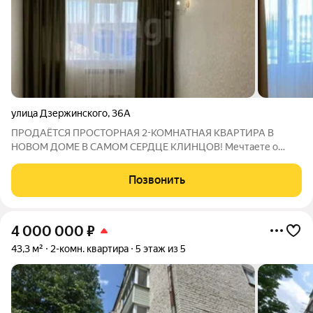
улица Дзержинского
,
36А
ПРОДАЁТСЯ ПРОСТОРНАЯ 2-КОМНАТНАЯ КВАРТИРА В
НОВОМ ДОМЕ В САМОМ СЕРДЦЕ КЛИНЦОВ! Мечтаете о
современной квартире, где всё продумано до мелочей и не
требует дополнительных вложений? Ваш идеальный вариант
Позвонить
найден! О КВАРТИРЕ И РЕМОНТЕ: Продаётся светлая
4 000 000
₽
43,3 м²
2-комн. квартира
5 этаж из 5