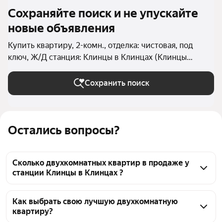
Сохраняйте поиск и не упускайте
новые объявления
Купить квартиру, 2-комн., отделка: чистовая, под
ключ, Ж/Д станция: Клинцы в Клинцах (Клинцы
(городской округ))
Сохранить поиск
Остались вопросы?
Сколько двухкомнатных квартир в продаже у
станции Клинцы в Клинцах ?
На Яндекс Недвижимости в продаже у станции 
Клинцы в Клинцах 21 двухкомнатных квартира, из 
Как выбрать свою лучшую двухкомнатную
квартиру?
них 2 объявления от собственников, 19 объявлений 