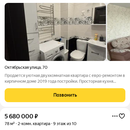
Октябрьская улица
,
70
Продается уютная двухкомнатная квартира с евро-ремонтом в
кирпичном доме 2019 года постройки. Просторная кухня
площадью 15 м оборудована современной техникой и
стильной мебелью. Комнаты изолированные, что
Позвонить
обеспечивает комфорт и приватность. Из окон
5 680 000
₽
78 м²
2-комн. квартира
9 этаж из 10