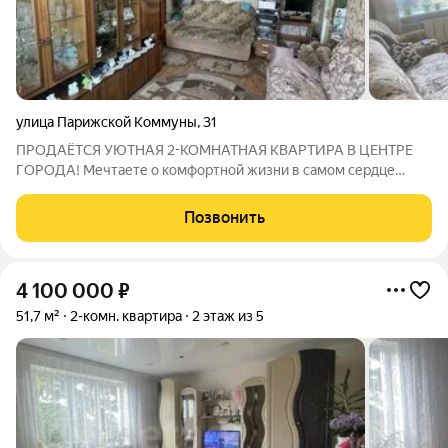
улица Парижской Коммуны
,
31
ПРОДАЁТСЯ УЮТНАЯ 2-КОМНАТНАЯ КВАРТИРА В ЦЕНТРЕ
ГОРОДА! Мечтаете о комфортной жизни в самом сердце
города, но при этом в тихом и спокойном месте? Это ваш
идеальный вариант! Продаётся светлая двухкомнатная
Позвонить
квартира площадью 37,5 кв.м в малоэтажном
4 100 000
₽
51,7 м²
2-комн. квартира
2 этаж из 5