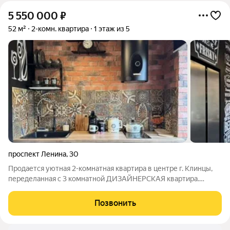
5 550 000
₽
52 м²
2-комн. квартира
1 этаж из 5
проспект Ленина
,
30
Продается уютная 2-комнатная квартира в центре г. Клинцы,
переделанная с 3 комнатной ДИЗАЙНЕРСКАЯ квартира.
Приглашаем к просмотру просторную двухкомнатную
квартиру, расположенную в развитом районе центральной
Позвонить
части города . Жилье находится в