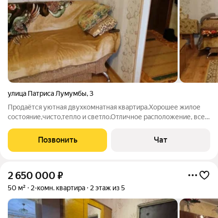
улица Патриса Лумумбы
,
3
Продаётся уютная двухкомнатная квартира.Хорошее жилое
состояние,чисто,тепло и светло.Отличное расположение, все
рядом- магазины,школы,остановки.
Позвонить
Чат
2 650 000
₽
50 м²
2-комн. квартира
2 этаж из 5