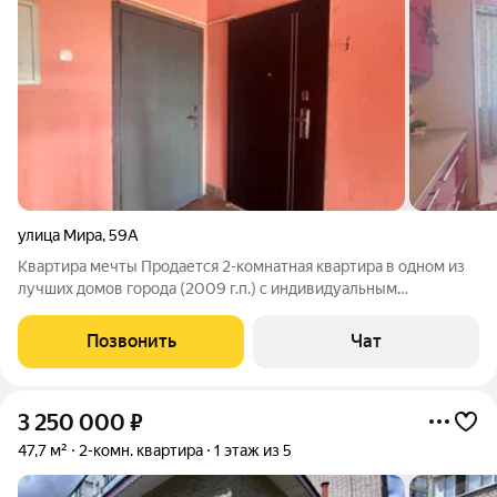
улица Мира
,
59А
Квартира мечты Продается 2-комнатная квартира в одном из
лучших домов города (2009 г.п.) с индивидуальным
отоплением. Ремонт сделан с душой: дорогие материалы,
теплые полы на кухне и с/у, продуманная планировка. Окна
Позвонить
Чат
выходят на две стороны. Внутри
3 250 000
₽
47,7 м²
2-комн. квартира
1 этаж из 5