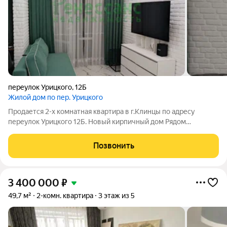
переулок Урицкого
,
12Б
Жилой дом по пер. Урицкого
Продается 2-х комнатная квартира в г.Клинцы по адресу
переулок Урицкого 12Б. Новый кирпичный дом Рядом
находятся улицы : Проспект Ленина , Пушкина, Кронштадская ,
Свердлова, Калинина, Дзержинского , Гагарина . Отличная
Позвонить
локация , хорошая
3 400 000
₽
49,7 м²
2-комн. квартира
3 этаж из 5