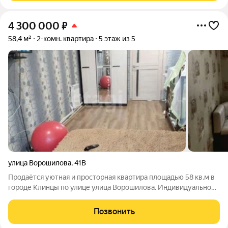
4 300 000
₽
58,4 м²
2-комн. квартира
5 этаж из 5
улица Ворошилова
,
41В
Продаётся уютная и просторная квартира площадью 58 кв.м в
городе Клинцы по улице улица Ворошилова. Индивидуальное
отопление! Квартира расположена в тёплом кирпичном доме,
что гарантирует отличную теплоизоляцию. Внутри выполнен
Позвонить
хороший качественный