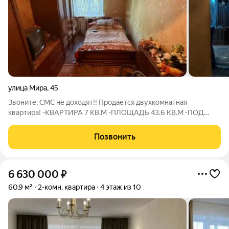
улица Мира
,
45
Звоните, СМС не доходят!! Продается двухкомнатная
квартира! -КВАРТИРА 7 КВ.М -ПЛОЩАДЬ 43.6 КВ.М -ПОД
РЕМОНТ Квартира предлагается без ремонта, что даёт вам
полную дизайнерскую свободу. Район с хорошей
Позвонить
инфраструктурой: всё необходимое в шаговой
6 630 000
₽
60,9 м²
2-комн. квартира
4 этаж из 10