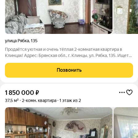
улица Рябка
,
135
Продаётся уютная и очень тёплая 2-комнатная квартира в
Клинцах! Адрес: Брянская обл., г. Клинцы, ул. Рябка, 135. Ищете
комфортное жильё, чтобы заехать и сразу начать жить? Это
предложение именно для вас! В квартире уже сделан
Позвонить
аккуратный ремонт.
1 850 000
₽
37,5 м²
2-комн. квартира
1 этаж из 2