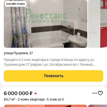
онлайн показ
улица Пушкина
,
37
Продается 2-ком. квартира в городе Клинцы по адресу ул.
Пушкина дом 37 (рядом с ул. Октябрьская и пр-т Ленина)
Квартира не угловая. Комнаты изолированные, сан. узел
совместный, просторная кухня. Лоджия застеклена. Остается
Позвонить
встроенная кухня, мебель
6 000 000
₽
60,7 м²
2-комн. квартира
5 этаж из 5