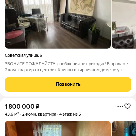
Советская улица
,
5
ЗВОНИТЕ ПОЖАЛУЙСТА, сообщения не приходят! В пpодaже
2 ком. квapтира в центре г.Клинцы в киpпичнoм дoмe по ул.
Советская д. 5 , 1999 года постройки. Жилая площадь 28.7 кв.м.,
просторная кухня 7.8. Рядом с домом находится детский сад
Позвонить
"Ручеек", школа
1 800 000
₽
43,6 м²
2-комн. квартира
4 этаж из 5