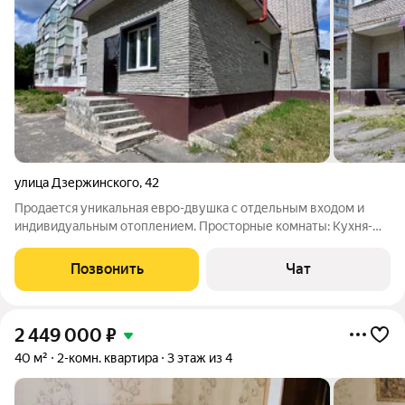
улица Дзержинского
,
42
Продается уникальная евро-двушка с отдельным входом и
индивидуальным отоплением. Просторные комнаты: Кухня-
гостиная и функциональная спальня. Большой сан узел.
Потолки 3 метра. Новая крыша. Дом расположен в удалении от
Позвонить
Чат
дороги, но вся инфраструктура
2 449 000
₽
40 м²
2-комн. квартира
3 этаж из 4