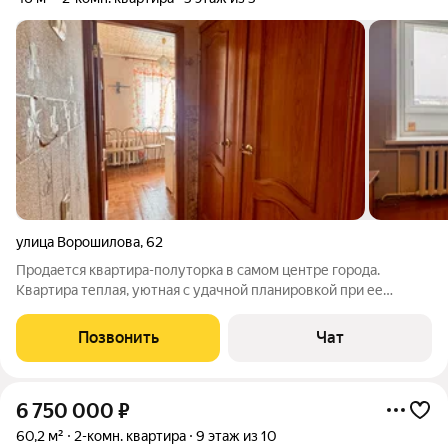
улица Ворошилова
,
62
Продается квартира-полуторка в самом центре города.
Квартира теплая, уютная с удачной планировкой при ее
компактности. Требует ремонта, благодаря чему новый
собственник сможет воплотить идеи, по своему вкусу, в
Позвонить
Чат
новую жизнь. Отличный вариант для
6 750 000
₽
60,2 м²
2-комн. квартира
9 этаж из 10