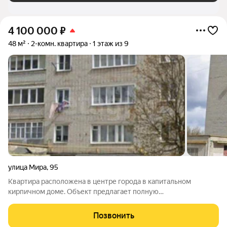
4 100 000
₽
48 м²
2-комн. квартира
1 этаж из 9
улица Мира
,
95
Квартира расположена в центре города в капитальном
кирпичном доме. Объект предлагает полную
инфраструктурную доступность: в шаговой близости
находятся школы, детские сады, поликлиники и остановка
Позвонить
общественного транспорта с основными маршрутами. Дом