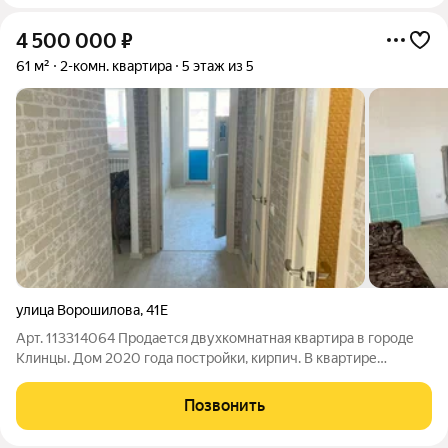
4 500 000
₽
61 м²
2-комн. квартира
5 этаж из 5
улица Ворошилова
,
41Е
Арт. 113314064 Продается двухкомнатная квартира в городе
Клинцы. Дом 2020 года постройки, кирпич. В квартире
выполнен хороший ремонт, имеется все для комфортного
проживания заезжай и живи. Раздельный с/у, большая кухня.
Позвонить
Инфраструктура отличная-