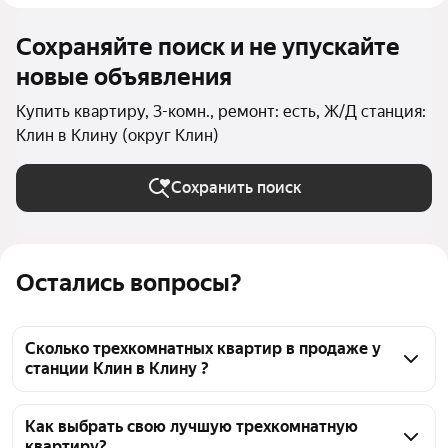
Сохраняйте поиск и не упускайте
новые объявления
Купить квартиру, 3-комн., ремонт: есть, Ж/Д станция:
Клин в Клину (округ Клин)
Сохранить поиск
Остались вопросы?
Сколько трехкомнатных квартир в продаже у
станции Клин в Клину ?
На Яндекс Недвижимости в продаже у станции 
Клин в Клину 23 трехкомнатных квартиры, из них 1 
Как выбрать свою лучшую трехкомнатную
квартиру?