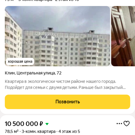
хорошая цена
Клин
,
Центральная улица
,
72
Квартира в экологически чистом районе нашего города.
Подойдет для семьи с двумя детьми. Раньше был закрытый
военный городок. Сейчас большей частью население
микрорайона составляют военные. Рядом есть все
Позвонить
необходимое для полноценной жизни: лес, парк,
10 500 000
₽
78,5 м²
3-комн. квартира
4 этаж из 5