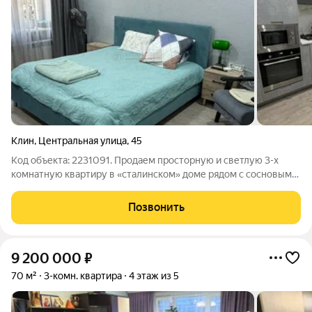
Клин
,
Центральная улица
,
45
Код объекта: 2231091. Продаем просторную и светлую 3-х
комнатную квартиру в «сталинском» доме рядом с сосновым
лесом в тихом Подмосковье Оснащение и комфорт Квартира
расположена на высоком 1-м этаже 4-х этажного дома c
Позвонить
высокими потолками 3,1 м и
9 200 000
₽
70 м²
3-комн. квартира
4 этаж из 5