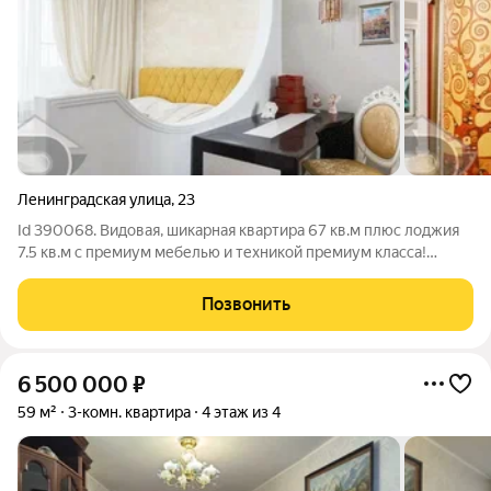
Ленинградская улица
,
23
Id 390068. Видовая, шикарная квартира 67 кв.м плюс лоджия
7.5 кв.м с премиум мебелью и техникой премиум класса!
Заезжай живи) шикарный ремонт с эксклюзивной фреской,
настоящим витражом в двери на гигантскую лоджию! Всё
Позвонить
остаётся вам! Приезжайте
6 500 000
₽
59 м²
3-комн. квартира
4 этаж из 4