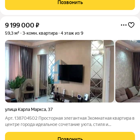
Закрытый тамбур на две квартиры. Квaртирa в прекрасном
Позвонить
coстоянии, чистая, светлая, уютная,
9 199 000
₽
59,3 м²
3-комн. квартира
4 этаж из 9
улица Карла Маркса
,
37
Арт. 138704502 Просторная элегантная 3комнатная квартира в
центре города идеальное сочетание уюта, стиля и
инвестиционной привлекательности. Элитная атмосфера,
продуманный дизайн и выгодная цена делают это
Позвонить