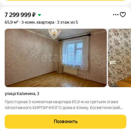
7 299 999
₽
65,9 м²
3-комн. квартира
3 этаж из 5
улица Калинина
,
3
Просторная 3-комнатная квартира 65,9 м на третьем этаже
пятиэтажного КИРПИЧНОГО дома в Клину. Косметический
ремонт, по всей квартире дубовая паркетная доска. Окна
выходят на 2 стороны, все 3 комнаты изолированные. Большая
Позвонить
кухня 9,2 м, раздельный