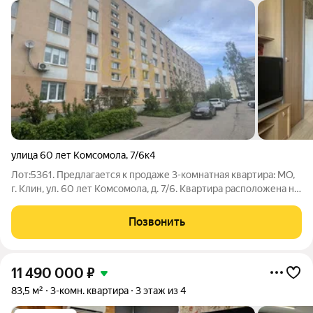
улица 60 лет Комсомола
,
7/6к4
Лот:5361. Предлагается к продаже 3-комнатная квартира: МО,
г. Клин, ул. 60 лет Комсомола, д. 7/6. Квартира расположена на
4 этаже 5-ти этажного панельного дома. Общая площадь
квартиры - 59,9 кв.м, три изолированные комнаты 15,1/15,1/11,5
Позвонить
кв.м, кухня
11 490 000
₽
83,5 м²
3-комн. квартира
3 этаж из 4