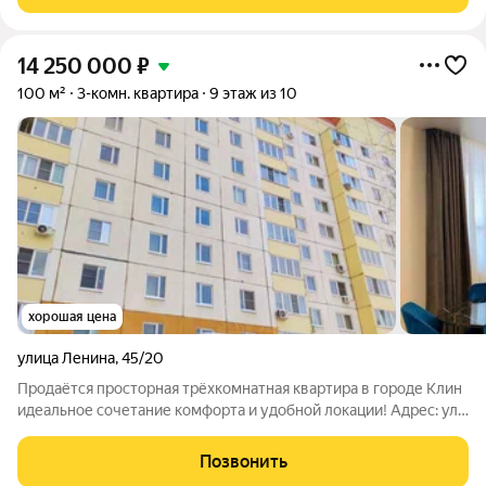
качественный ремонт «для
14 250 000
₽
100 м²
3-комн. квартира
9 этаж из 10
хорошая цена
улица Ленина
,
45/20
Продаётся просторная трёхкомнатная квартира в городе Клин
идеальное сочетание комфорта и удобной локации! Адрес: ул.
Ленина, д. 45/20. Основные характеристики: общая площадь
100 м2; этаж 8 й в 9 этажном кирпичном доме; планировка
Позвонить
изолированные