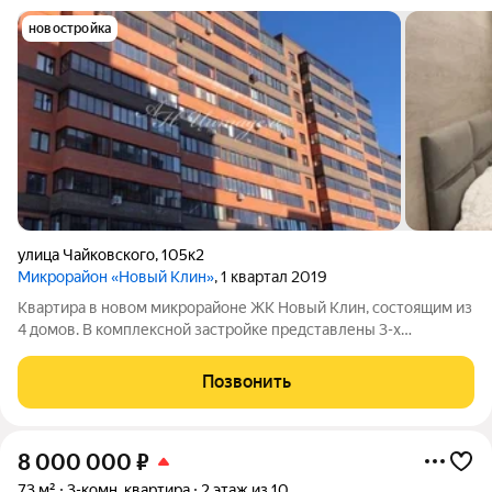
новостройка
улица Чайковского
,
105к2
Микрорайон «Новый Клин»
, 1 квартал 2019
Квартира в новом микрорайоне ЖК Новый Клин, состоящим из
4 домов. В комплексной застройке представлены 3-х
секционные здания от 9-ти до 15-ти этажей. Спальный район
города. Хорошая транспортная доступность. Развитая
Позвонить
инфраструктура: аптека, кафе,
8 000 000
₽
73 м²
3-комн. квартира
2 этаж из 10