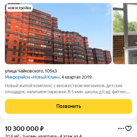
новостройка
улица Чайковского
,
105к3
Микрорайон «Новый Клин»
, 4 квартал 2019
Новый жилой комплекс с множеством магазинов, детских
площадок, наличием парковки. В 5 мин. школа, д/сад, фитнес
зал. В 200 м. автобусная остановка в том числе и до г. Москвы.
Отличная квартира для семьи с детьми. Описание: Дом 2019
Позвонить
года постройки. ЖК
10 300 000
₽
70,5 м²
3-комн. квартира
4 этаж из 4