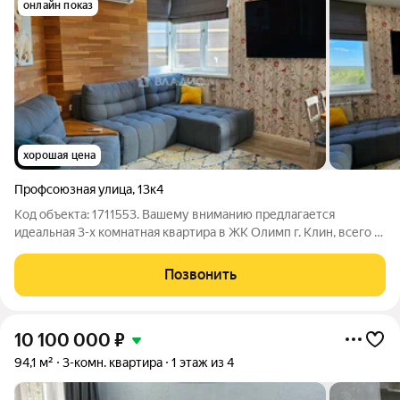
онлайн показ
хорошая цена
Профсоюзная улица
,
13к4
Код объекта: 1711553. Вашему вниманию предлагается
идеальная 3-х комнатная квартира в ЖК Олимп г. Клин, всего в
60 км. от МКАД! Квартира площадью 83,5кв.м, расположена на
Профсоюзной улице, на 3-м этаже. В квартире выполнен
Позвонить
дизайнерский ремонт, что
10 100 000
₽
94,1 м²
3-комн. квартира
1 этаж из 4