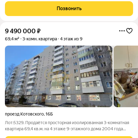
Первомайская, д. 8 !!! Общая площадь - 55,2 кв.м. , расположена
на 1 этаже 2-х этажного дома, комнаты изолированные, кухня 8
Позвонить
кв.м., окна ПВХ,
9 490 000
₽
69,4 м²
3-комн. квартира
4 этаж из 9
проезд Котовского
,
16Б
Лот:5329. Продаётся просторная изолированная 3-комнатная
квартира 69,4 кв.м. на 4 этаже 9-этажного дома 2004 года
постройки. Квартира просторная, теплая, удобный этаж!