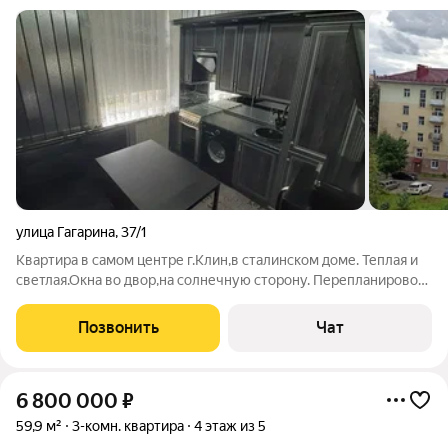
улица Гагарина
,
37/1
Квартира в самом центре г.Клин,в сталинском доме. Теплая и
светлая.Окна во двор,на солнечную сторону. Перепланировок
никаких не производилось. Тихий малонаселенный район
сталинской застройки. Высокие потолки,все комнаты
Позвонить
Чат
изолированные 18, 15.5, 15.6
6 800 000
₽
59,9 м²
3-комн. квартира
4 этаж из 5