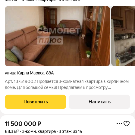
улица Карла Маркса
,
88А
Арт. 137519002 Продается 3-комнатная квартира в кирпичном
доме. Для большой семьи! Предлагаем к просмотру
просторную квартиру в кирпичном монолите. Это не просто
«квадратные метры», а дом с историей, где прожила не одна
Позвонить
Написать
смена поколений. Квартира в
11 500 000
₽
68,3 м²
3-комн. квартира
3 этаж из 15