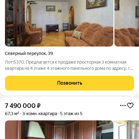
Северный переулок
,
39
Лот:5370. Предлагается к продаже просторная 3 комнатная
квартира на 4 этаже 4 этажного панельного дома по адресу: г.
Клин, Северный переулок д.39 !!!! Общая площадь квартиры 59
кв.м., комнаты смежно-изолированные: гостиная 17,1 кв.м, из
Позвонить
которой выход
7 490 000
₽
67,3 м²
3-комн. квартира
5 этаж из 5