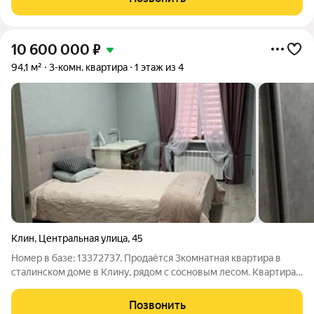
предложение редкой возможностью для тех,
10 600 000
₽
94,1 м²
3-комн. квартира
1 этаж из 4
Клин
,
Центральная улица
,
45
Номер в базе: 13372737. Продаётся 3комнатная квартира в
сталинском доме в Клину, рядом с сосновым лесом. Квартира
на высоком первом этаже (4этажный дом), потолки 3,1 м,
стены толстые зимой тепло, летом прохладно. Сделан
Позвонить