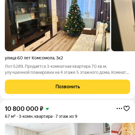
улица 60 лет Комсомола
,
3к2
Лот:5289. Продаётся 3-комнатная квартира 70 кв.м.
улучшенной планировки на 4 этаже 5 этажного дома. Комнаты:
2 изолированные (детская и спальня), гостиная - проходная
(при желании можно установить перегородку и изолировать),
Позвонить
санузел раздельный, 2
10 800 000
₽
67 м²
3-комн. квартира
7 этаж из 9