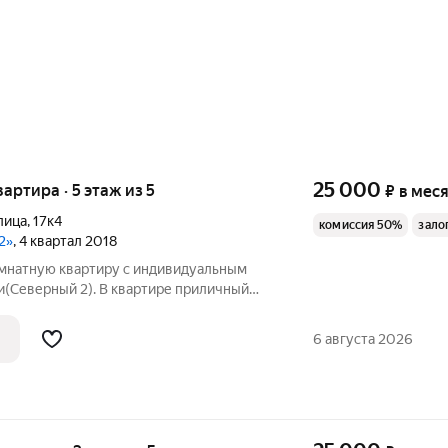
25 000
вартира · 5 этаж из 5
₽
в мес
лица
,
17к4
комиссия 50%
зало
2»
, 4 квартал 2018
омнатную квартиру с индивидуальным
и(Северный 2). В квартире приличный
имое для проживания есть. Показы по
6 августа 2026