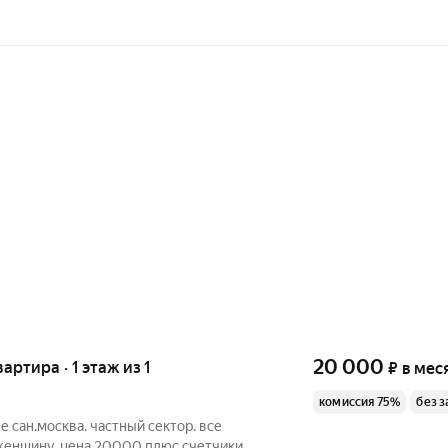
20 000
вартира · 1 этаж из 1
₽
в мес
комиссия 75%
без з
е сан.москва. частный сектор. все
 женщину. цена 20000 плюс счетчики.