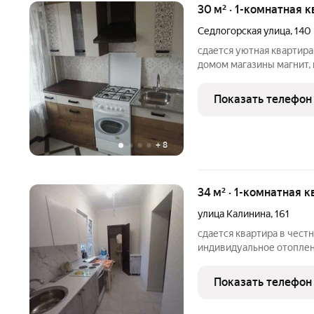
30 м² · 1-комнатная к
Седлогорская улица
,
140
сдается уютная квартира
домом магазины магнит, н
рассмотрим 1-2 чел.. ц
квитанции.
Показать телефон
+
8
34 м² · 1-комнатная к
улица Калинина
,
161
сдается квартира в честн
индивидуальное отоплен
остановка транспорта. р
коммунальные услуги. кв
Показать телефон