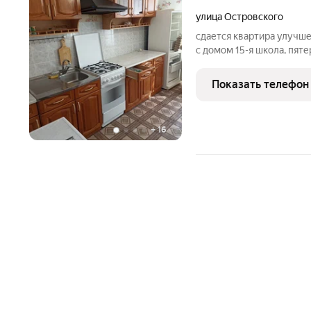
улица Островского
сдается квартира улучше
с домом 15-я школа, пят
платежеспособных аренд
33000 плюс свет и вода 
Показать телефон
+
16