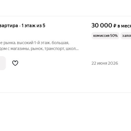
30 000
вартира · 1 этаж из 5
₽
в мес
комиссия 50%
зало
е рынка. высокий 1-й этаж. большая,
ом с магазины, рынок, транспорт, школа,
люс коммунальные платежи.
22 июня 2026