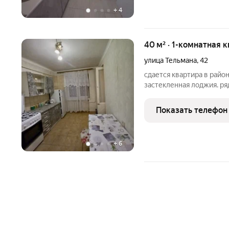
+
4
40 м² · 1-комнатная к
улица Тельмана
,
42
сдается квартира в район
застекленная лоджия. ряд
институт. цена 30000 п
Показать телефон
+
6