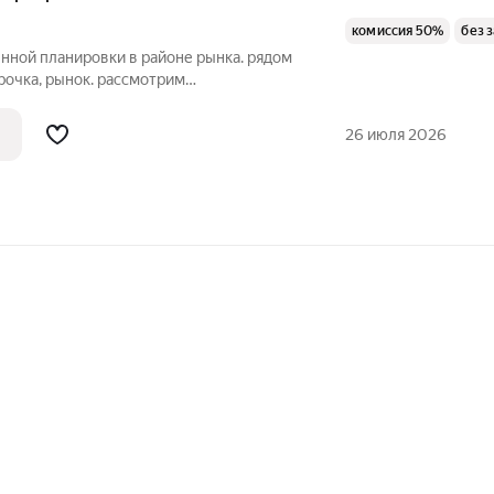
комиссия 50%
без 
нной планировки в районе рынка. рядом
ерочка, рынок. рассмотрим
аторов без вредных привычек. цена
по счетчикам.
26 июля 2026