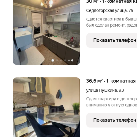
30 м² · 1-комнатная к
Седлогорская улица
,
79
сдается квартира в бывш
был сделан ремонт. рядо
остановка транспорта. р
коммунальные платежи п
Показать телефон
+
4
36,6 м² · 1-комнатная
улица Пушкина
,
93
Сдам квартиру в долгос
вниманию уютную однок
расположенную на второ
придомовой территорией
Показать телефон
Преимущества аренды: