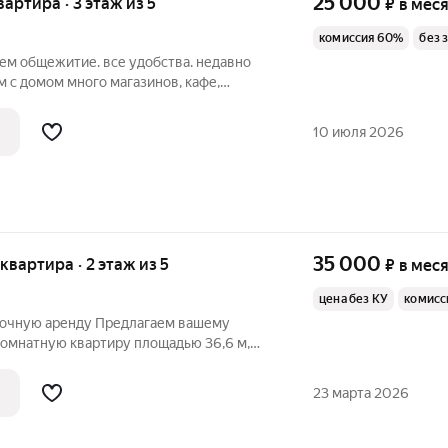
25 000
вартира · 3 этаж из 5
₽
в мес
комиссия 60%
без 
ем общежитие. все удобства. недавно
м с домом много магазинов, кафе,
ассмотрим 1-2чел. цена 25000 плюс
о квитанции.
10 июля 2026
35 000
 квартира · 2 этаж из 5
₽
в мес
цена без КУ
комисс
рочную аренду Предлагаем вашему
омнатную квартиру площадью 36,6 м,
м этаже жилого дома с закрытой
 и охраняемым въездом со шлагбаумом.
23 марта 2026