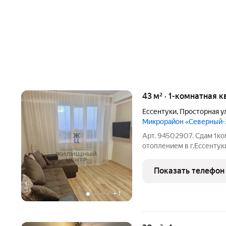
43 м² · 1-комнатная к
Ессентуки
,
Просторная у
Микрорайон «Северный-
Арт. 94502907. Сдам 1к
отоплением в г.Ессентук
евроремонт. Все необход
согласованию.
Показать телефон
+
1