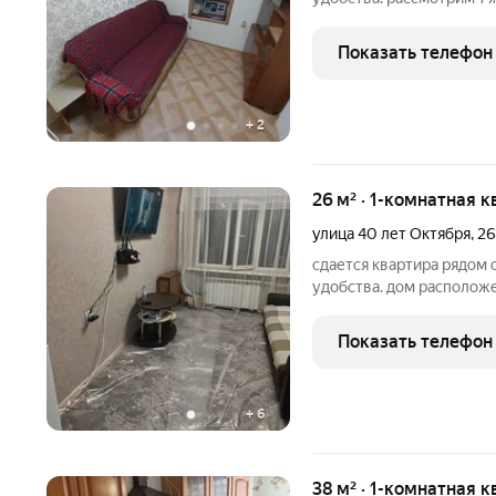
Показать телефон
+
2
26 м² · 1-комнатная к
улица 40 лет Октября
,
26
сдается квартира рядом
удобства. дом располож
старым озером. рассмотр
Показать телефон
+
6
38 м² · 1-комнатная к