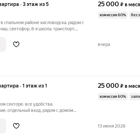
25 000
вартира · 3 этаж из 5
₽
в мес
комиссия 60%
без 
 в спальном районе кисловодска. рядом с
аш, светофор, 8-я школа, транспорт.
ена 25000 плюс коммунальные платежи по
вчера
25 000
вартира · 1 этаж из 1
₽
в мес
комиссия 60%
зало
ом секторе. все удобства.
ие. отдельный вход. рядом с домом
ассмотрим 1-2чел. цена 25000 плюс
артира сдается с залогом.25
13 июня 2026