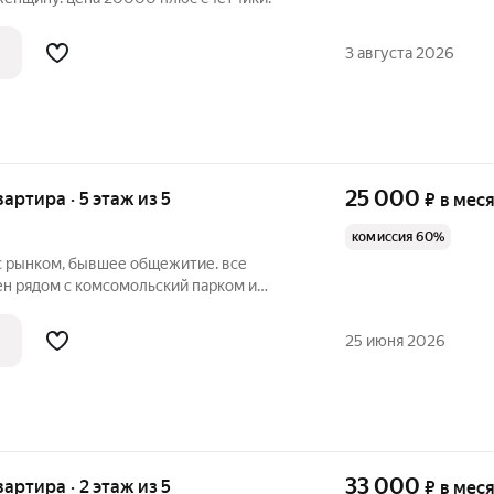
3 августа 2026
25 000
вартира · 5 этаж из 5
₽
в мес
комиссия 60%
 с рынком, бывшее общежитие. все
ен рядом с комсомольский парком и
им 1-2 чел. цена 25000 плюс счетчики.
25 июня 2026
33 000
вартира · 2 этаж из 5
₽
в мес