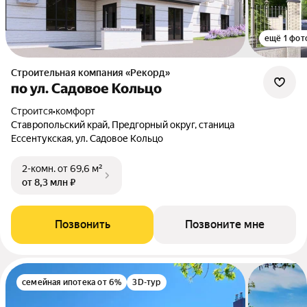
ещё 1 фот
Строительная компания «Рекорд»
по ул. Садовое Кольцо
Строится
•
комфорт
Ставропольский край, Предгорный округ, станица
Ессентукская, ул. Садовое Кольцо
2-комн.
от 69,6 м²
от 8,3 млн ₽
Позвонить
Позвоните мне
семейная ипотека от 6%
3D-тур