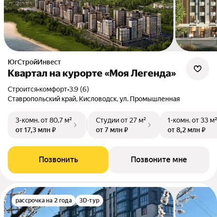
ЮгСтройИнвест
Квартал на курорте «Моя Легенда»
Строится
•
комфорт
•
3.9 (6)
Ставропольский край, Кисловодск, ул. Промышленная
3-комн.
от 80,7 м²
Студии
от 27 м²
1-комн.
от 33 м
от 17,3 млн ₽
от 7 млн ₽
от 8,2 млн ₽
Позвонить
Позвоните мне
рассрочка на 2 года
3D-тур