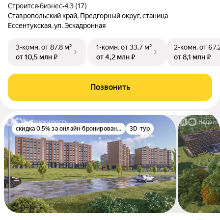
Строится
•
бизнес
•
4.3 (17)
Ставропольский край, Предгорный округ, станица
Ессентукская, ул. Эскадронная
3-комн.
от 87,8 м²
1-комн.
от 33,7 м²
2-комн.
от 67,
от 10,5 млн ₽
от 4,2 млн ₽
от 8,1 млн ₽
Позвонить
скидка 0.5% за онлайн-бронирование
3D-тур