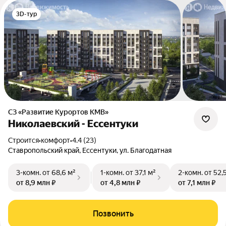
3D-тур
СЗ «Развитие Курортов КМВ»
Николаевский - Ессентуки
Строится
•
комфорт
•
4.4 (23)
Ставропольский край, Ессентуки, ул. Благодатная
3-комн.
от 68,6 м²
1-комн.
от 37,1 м²
2-комн.
от 52,
от 8,9 млн ₽
от 4,8 млн ₽
от 7,1 млн ₽
Позвонить