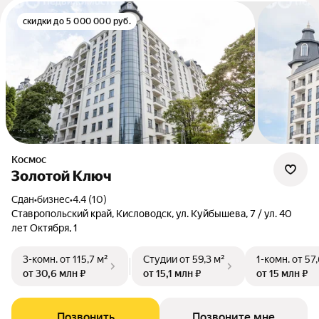
скидки до 5 000 000 руб.
Космос
Золотой Ключ
Сдан
•
бизнес
•
4.4 (10)
Ставропольский край, Кисловодск, ул. Куйбышева, 7 / ул. 40
лет Октября, 1
3-комн.
от 115,7 м²
Студии
от 59,3 м²
1-комн.
от 57
от 30,6 млн ₽
от 15,1 млн ₽
от 15 млн ₽
Позвонить
Позвоните мне