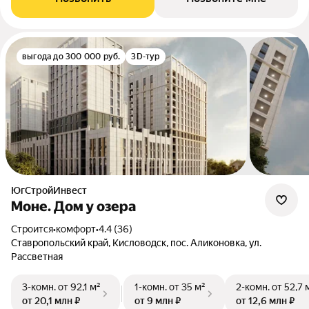
выгода до 300 000 руб.
3D-тур
ЮгСтройИнвест
Моне. Дом у озера
Строится
•
комфорт
•
4.4 (36)
Ставропольский край, Кисловодск, пос. Аликоновка, ул.
Рассветная
3-комн.
от 92,1 м²
1-комн.
от 35 м²
2-комн.
от 52,7 
от 20,1 млн ₽
от 9 млн ₽
от 12,6 млн ₽