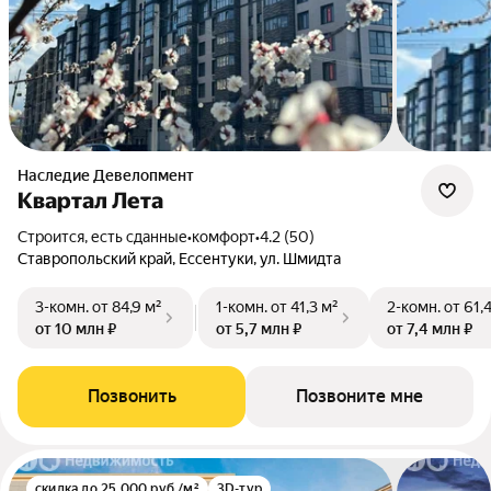
Наследие Девелопмент
Квартал Лета
Строится, есть сданные
•
комфорт
•
4.2 (50)
Ставропольский край, Ессентуки, ул. Шмидта
3-комн.
от 84,9 м²
1-комн.
от 41,3 м²
2-комн.
от 61,
от 10 млн ₽
от 5,7 млн ₽
от 7,4 млн ₽
Позвонить
Позвоните мне
скидка до 25 000 руб./м²
3D-тур