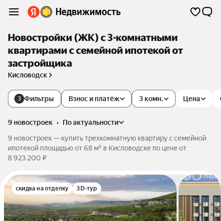
Новостройки (ЖК) с 3-комнатными
квартирами с семейной ипотекой от
застройщика
Кисловодск
Фильтры
Взнос и платёж
3 комн.
Цена
3
9 новостроек
•
по актуальности
9 новостроек — купить трехкомнатную квартиру с семейной
ипотекой площадью от 68 м² в Кисловодске по цене от
8 923 200 ₽
скидка на отделку
3D-тур