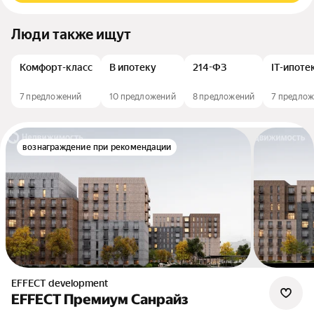
Люди также ищут
Комфорт-класс
В ипотеку
214-ФЗ
IT-ипоте
7 предложений
10 предложений
8 предложений
7 предло
вознаграждение при рекомендации
EFFECT development
EFFECT Премиум Санрайз