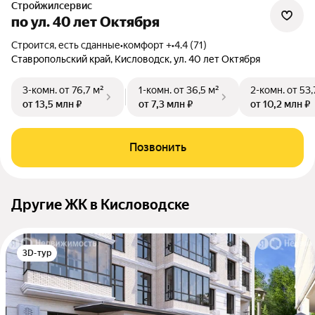
Стройжилсервис
по ул. 40 лет Октября
Строится, есть сданные
•
комфорт +
•
4.4 (71)
Ставропольский край, Кисловодск, ул. 40 лет Октября
3-комн.
от 76,7 м²
1-комн.
от 36,5 м²
2-комн.
от 53,
от 13,5 млн ₽
от 7,3 млн ₽
от 10,2 млн ₽
Позвонить
Другие ЖК в Кисловодске
3D-тур