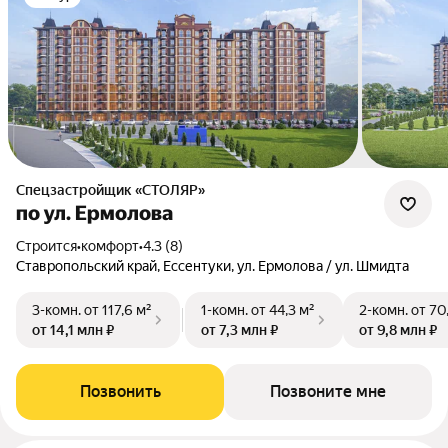
Спецзастройщик «СТОЛЯР»
по ул. Ермолова
Строится
•
комфорт
•
4.3 (8)
Ставропольский край, Ессентуки, ул. Ермолова / ул. Шмидта
3-комн.
от 117,6 м²
1-комн.
от 44,3 м²
2-комн.
от 70
от 14,1 млн ₽
от 7,3 млн ₽
от 9,8 млн ₽
Позвонить
Позвоните мне