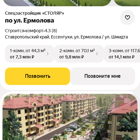
Спецзастройщик «СТОЛЯР»
по ул. Ермолова
Строится
•
комфорт
•
4.3 (8)
Ставропольский край, Ессентуки, ул. Ермолова / ул. Шмидта
1-комн.
от 44,3 м²
2-комн.
от 70,1 м²
3-комн.
от 117,
от 7,3 млн ₽
от 9,8 млн ₽
от 14,1 млн ₽
Позвонить
Позвоните мне