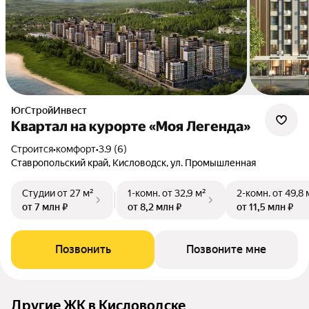
ЮгСтройИнвест
Квартал на курорте «Моя Легенда»
Строится
•
комфорт
•
3.9 (6)
Ставропольский край, Кисловодск, ул. Промышленная
Студии
от 27 м²
1-комн.
от 32,9 м²
2-комн.
от 49,8 
от 7 млн ₽
от 8,2 млн ₽
от 11,5 млн ₽
Позвонить
Позвоните мне
Другие ЖК в Кисловодске