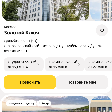
Космос
Золотой Ключ
Сдан
•
бизнес
•
4.4 (10)
Ставропольский край, Кисловодск, ул. Куйбышева, 7 / ул. 40
лет Октября, 1
Студии
от 59,3 м²
1-комн.
от 57,6 м²
2-комн.
от 74,
от 15,1 млн ₽
от 15 млн ₽
от 27 млн ₽
Позвонить
Позвоните мне
скидка на отделку
3D-тур