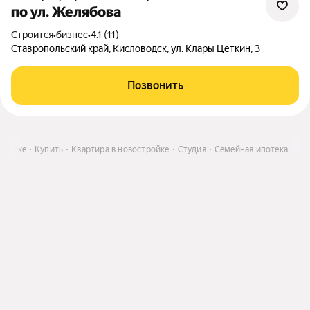
по ул. Желябова
Строится
•
бизнес
•
4.1 (11)
Ставропольский край, Кисловодск, ул. Клары Цеткин, 3
Позвонить
водске
Купить
Квартира в новостройке
Студия
Семейная ипотека