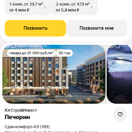
1-комн.
от 29,7 м²
2-комн.
от 47,9 м²
от 4 млн ₽
от 5,8 млн ₽
Позвонить
Позвоните мне
скидка до 25 000 руб./м²
3D-тур
ЮгСтройИнвест
Печорин
Сдан
•
комфорт
•
4.9 (189)