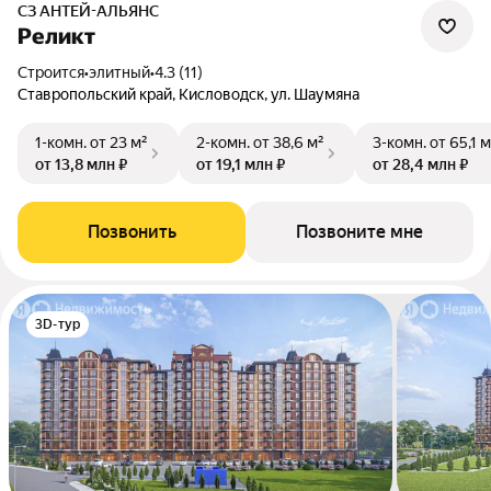
СЗ АНТЕЙ-АЛЬЯНС
Реликт
Строится
•
элитный
•
4.3 (11)
Ставропольский край, Кисловодск, ул. Шаумяна
1-комн.
от 23 м²
2-комн.
от 38,6 м²
3-комн.
от 65,1 м
от 13,8 млн ₽
от 19,1 млн ₽
от 28,4 млн ₽
Позвонить
Позвоните мне
3D-тур