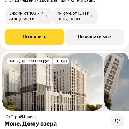
Ставропольский край, Кисловодск, ул. Катыхина
3-комн.
от 103,7 м²
4-комн.
от 124 м²
от 16,6 млн ₽
от 16,1 млн ₽
Позвонить
Позвоните мне
выгода до 300 000 руб.
3D-тур
ЮгСтройИнвест
Моне. Дом у озера