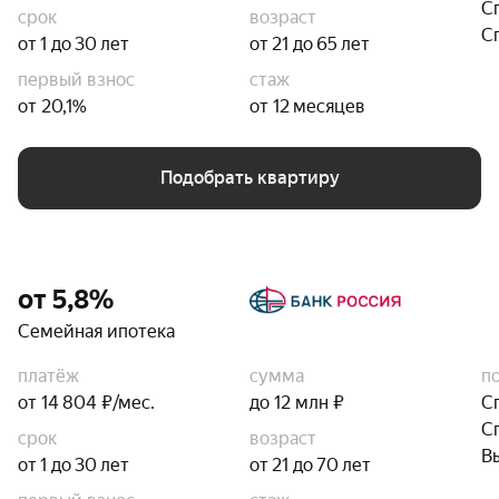
С
срок
возраст
С
от 1 до 30 лет
от 21 до 65 лет
первый взнос
стаж
от 20,1%
от 12 месяцев
Подобрать квартиру
от 5,8%
Семейная ипотека
платёж
сумма
п
от 14 804 ₽/мес.
до 12 млн ₽
С
С
срок
возраст
В
от 1 до 30 лет
от 21 до 70 лет