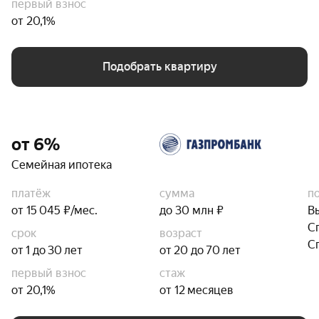
первый взнос
от 20,1%
Подобрать квартиру
от 6%
Семейная ипотека
платёж
сумма
п
от 15 045 ₽/мес.
до 30 млн ₽
В
С
срок
возраст
С
от 1 до 30 лет
от 20 до 70 лет
первый взнос
стаж
от 20,1%
от 12 месяцев