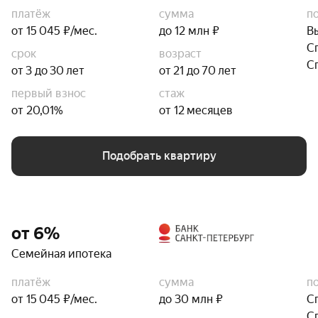
платёж
сумма
п
от 15 045 ₽/мес.
до 12 млн ₽
В
С
срок
возраст
С
от 3 до 30 лет
от 21 до 70 лет
первый взнос
стаж
от 20,01%
от 12 месяцев
Подобрать квартиру
от 6%
Семейная ипотека
платёж
сумма
п
от 15 045 ₽/мес.
до 30 млн ₽
С
С