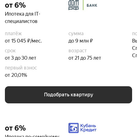
от 6%
Ипотека для IT-
специалистов
платёж
сумма
п
от 15 045 ₽/мес.
до 9 млн ₽
В
С
срок
возраст
С
от 3 до 30 лет
от 21 до 75 лет
первый взнос
от 20,01%
Подобрать квартиру
от 6%
Ипотека по-семейному