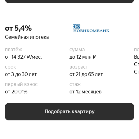
от 5,4%
Семейная ипотека
платёж
сумма
п
от 14 327 ₽/мес.
до 12 млн ₽
В
С
срок
возраст
С
от 3 до 30 лет
от 21 до 65 лет
первый взнос
стаж
от 20,01%
от 12 месяцев
Подобрать квартиру