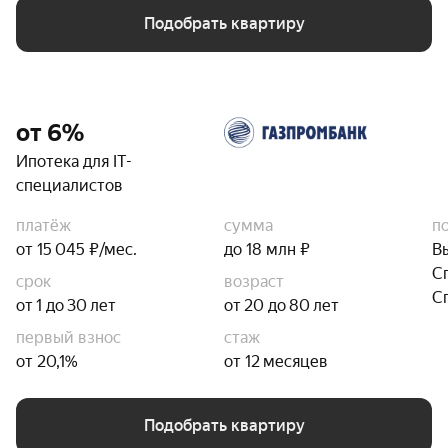
Подобрать квартиру
от 6%
Ипотека для IT-
специалистов
платёж
сумма
п
от 15 045 ₽/мес.
до 18 млн ₽
В
С
срок
возраст
С
от 1 до 30 лет
от 20 до 80 лет
первый взнос
стаж
от 20,1%
от 12 месяцев
Подобрать квартиру