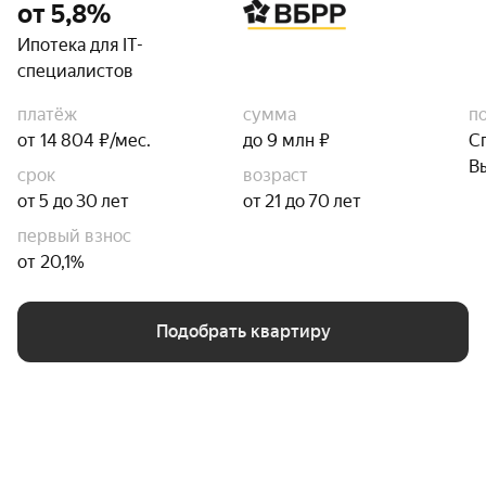
от 5,8%
Ипотека для IT-
специалистов
платёж
сумма
п
от 14 804 ₽/мес.
до 9 млн ₽
С
В
срок
возраст
от 5 до 30 лет
от 21 до 70 лет
первый взнос
от 20,1%
Подобрать квартиру