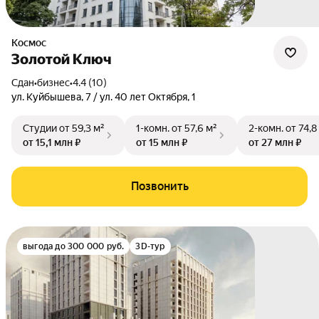
Космос
Золотой Ключ
Сдан
•
бизнес
•
4.4 (10)
ул. Куйбышева
,
7 / ул. 40 лет Октября
,
1
Студии
от 59,3 м²
1-комн.
от 57,6 м²
2-комн.
от 74,8
от 15,1 млн ₽
от 15 млн ₽
от 27 млн ₽
Позвонить
выгода до 300 000 руб.
3D-тур