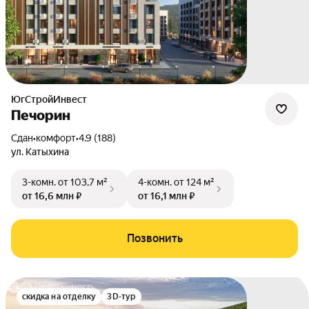
ЮгСтройИнвест
Печорин
Сдан
•
комфорт
•
4.9 (188)
ул. Катыхина
3-комн.
от 103,7 м²
4-комн.
от 124 м²
от 16,6 млн ₽
от 16,1 млн ₽
Позвонить
скидка на отделку
3D-тур