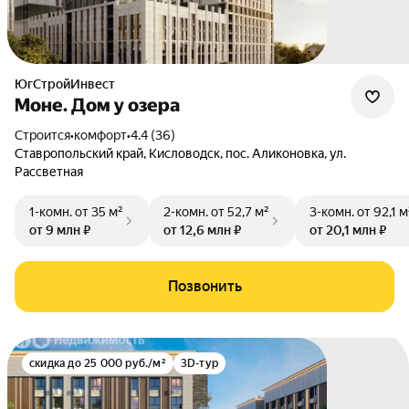
ЮгСтройИнвест
Моне. Дом у озера
Строится
•
комфорт
•
4.4 (36)
Ставропольский край
,
Кисловодск
,
пос. Аликоновка
,
ул.
Рассветная
1-комн.
от 35 м²
2-комн.
от 52,7 м²
3-комн.
от 92,1 м
от 9 млн ₽
от 12,6 млн ₽
от 20,1 млн ₽
Позвонить
скидка до 25 000 руб./м²
3D-тур