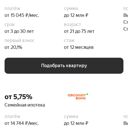
платёж
сумма
п
от 15 045 ₽/мес.
до 12 млн ₽
В
С
срок
возраст
С
от 3 до 30 лет
от 21 до 75 лет
первый взнос
стаж
от 20,1%
от 12 месяцев
Подобрать квартиру
от 5,75%
Семейная ипотека
платёж
сумма
п
от 14 744 ₽/мес.
до 12 млн ₽
В