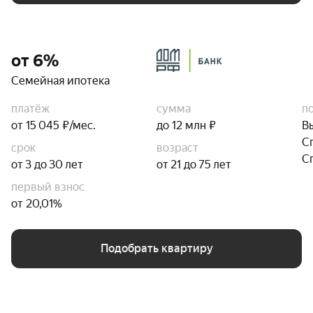
от 6%
Семейная ипотека
платёж
сумма
п
от 15 045 ₽/мес.
до 12 млн ₽
В
С
срок
возраст
С
от 3 до 30 лет
от 21 до 75 лет
первый взнос
от 20,01%
Подобрать квартиру