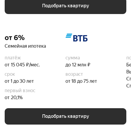
Подобрать квартиру
от 6%
Семейная ипотека
платёж
сумма
п
от 15 045 ₽/мес.
до 12 млн ₽
Б
В
срок
возраст
С
от 1 до 30 лет
от 18 до 75 лет
С
первый взнос
от 20,1%
Подобрать квартиру