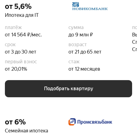
от 5,6%
Ипотека для IT
платёж
сумма
п
от 14 564 ₽/мес.
до 9 млн ₽
В
С
срок
возраст
С
от 3 до 30 лет
от 21 до 65 лет
первый взнос
стаж
от 20,01%
от 12 месяцев
Подобрать квартиру
от 6%
Семейная ипотека