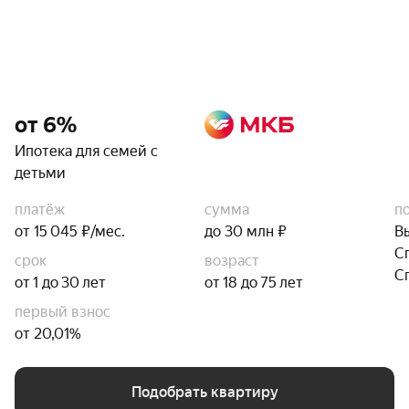
от 6%
Ипотека для семей с
детьми
платёж
сумма
п
от 15 045 ₽/мес.
до 30 млн ₽
В
С
срок
возраст
С
от 1 до 30 лет
от 18 до 75 лет
первый взнос
от 20,01%
Подобрать квартиру