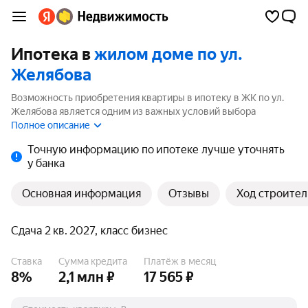
Ипотека в
жилом доме по ул.
Желябова
Возможность приобретения квартиры в ипотеку в ЖК по ул.
Желябова является одним из важных условий выбора
квартиры. На странице мы собрали программы кредитования
Полное описание
банков для покупки квартиры в ипотеку от 3.5%.
Точную информацию по ипотеке лучше уточнять
у банка
Основная информация
Отзывы
Ход строител
Сдача 2 кв. 2027, класс бизнес
Ставка
Сумма кредита
Платёж в месяц
8%
2,1 млн ₽
17 565 ₽