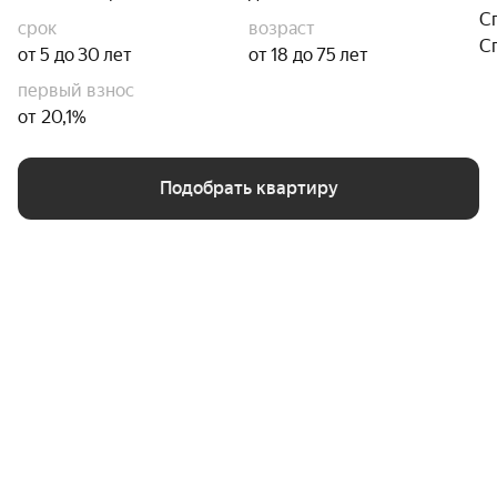
С
срок
возраст
С
от 5 до 30 лет
от 18 до 75 лет
первый взнос
от 20,1%
Подобрать квартиру