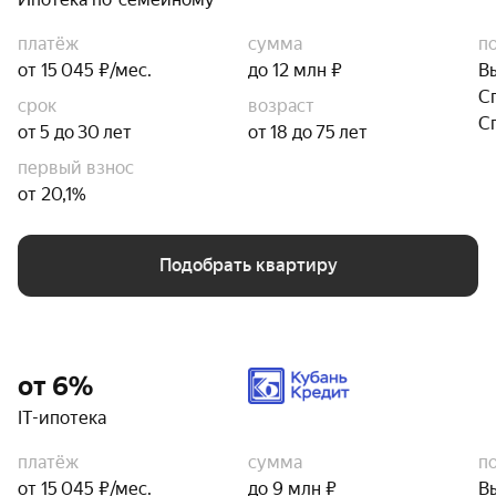
платёж
сумма
п
от 15 045 ₽/мес.
до 12 млн ₽
В
С
срок
возраст
С
от 5 до 30 лет
от 18 до 75 лет
первый взнос
от 20,1%
Подобрать квартиру
от 6%
IT-ипотека
платёж
сумма
п
от 15 045 ₽/мес.
до 9 млн ₽
В