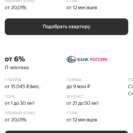
первый взнос
стаж
от 20,01%
от 12 месяцев
Подобрать квартиру
от 6%
IT-ипотека
платёж
сумма
п
от 15 045 ₽/мес.
до 9 млн ₽
С
С
срок
возраст
от 1 до 30 лет
от 21 до 50 лет
первый взнос
стаж
от 20,01%
от 12 месяцев