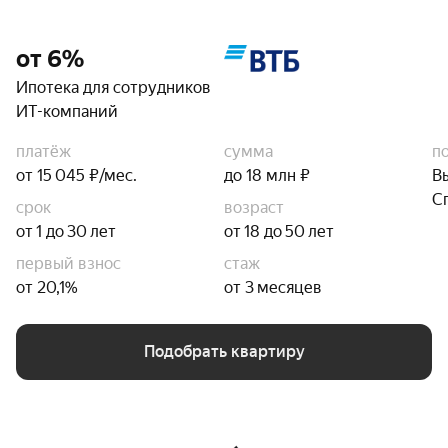
от 6%
Ипотека для сотрудников
ИТ-компаний
платёж
сумма
п
от 15 045 ₽/мес.
до 18 млн ₽
В
С
срок
возраст
от 1 до 30 лет
от 18 до 50 лет
первый взнос
стаж
от 20,1%
от 3 месяцев
Подобрать квартиру