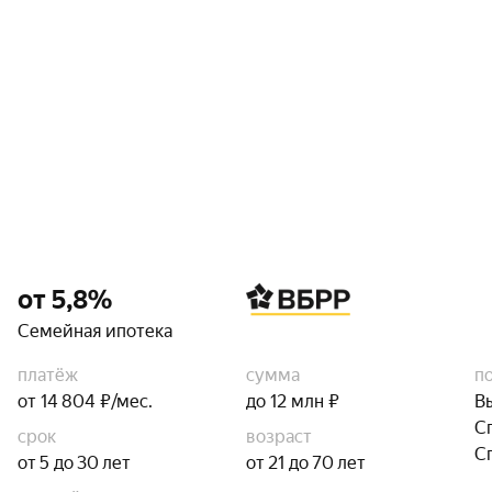
от 5,8%
Семейная ипотека
платёж
сумма
п
от 14 804 ₽/мес.
до 12 млн ₽
В
С
срок
возраст
С
от 5 до 30 лет
от 21 до 70 лет