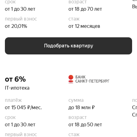
срок
возраст
В
от 1 до 30 лет
от 18 до 70 лет
первый взнос
стаж
от 20,01%
от 12 месяцев
Подобрать квартиру
от 6%
IT-ипотека
платёж
сумма
п
от 15 045 ₽/мес.
до 18 млн ₽
С
С
срок
возраст
от 1 до 30 лет
от 18 до 50 лет
первый взнос
стаж