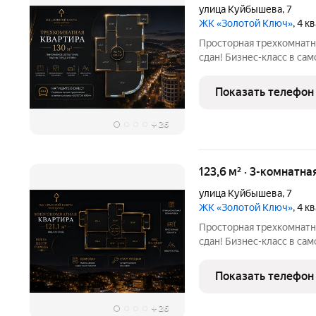
улица Куйбышева
,
7
ЖК «Золотой Ключ»
, 4 
Просторная трехкомнатн
сдан! Бизнес-класс в са
Куйбышева, 7. Старт про
города Кисловодск с па
Показать телефон
планировкой,
+
26
123,6 м² · 3-комнатна
улица Куйбышева
,
7
ЖК «Золотой Ключ»
, 4 
Просторная трехкомнатн
сдан! Бизнес-класс в са
Куйбышева, 7. Старт про
города Кисловодск с фу
Показать телефон
объединяющей комфорт
+
26