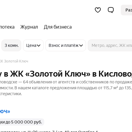
Ра
потека
Журнал
Для бизнеса
3 комн.
Цена
Взнос и платёж
К Золотой Ключ
 в ЖК «Золотой Ключ» в Кислов
оводске — 64 объявления от агентств и собственников по продаже
мости. В нашем каталоге предложения площадью от 115,7 м² до 135,
ктеристики.
люч»
дки до 5 000 000 руб.