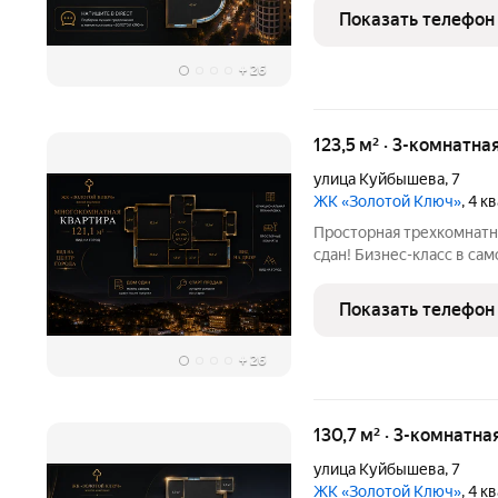
города Кисловодск с па
Показать телефон
планировкой,
+
26
123,5 м² · 3-комнатна
улица Куйбышева
,
7
ЖК «Золотой Ключ»
, 4 
Просторная трехкомнатн
сдан! Бизнес-класс в са
Куйбышева, 7. Старт про
города Кисловодск с фу
Показать телефон
объединяющей комфорт
+
26
130,7 м² · 3-комнатна
улица Куйбышева
,
7
ЖК «Золотой Ключ»
, 4 