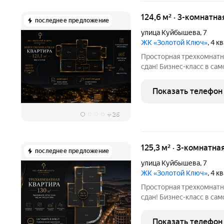
124,6 м² · 3-комнатна
последнее предложение
улица Куйбышева
,
7
ЖК «Золотой Ключ»
, 4 
Просторная трехкомнатн
сдан! Бизнес-класс в са
Куйбышева, 7. Старт про
города Кисловодск с фу
Показать телефон
объединяющей комфорт
+
26
125,3 м² · 3-комнатна
последнее предложение
улица Куйбышева
,
7
ЖК «Золотой Ключ»
, 4 
Просторная трехкомнатн
сдан! Бизнес-класс в са
Куйбышева, 7. Старт про
города Кисловодск с фу
Показать телефон