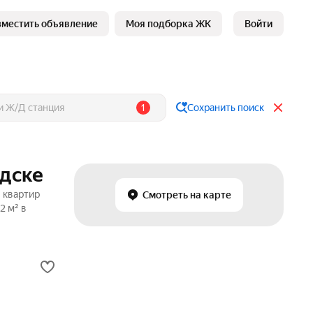
зместить объявление
Моя подборка ЖК
Войти
1
Сохранить поиск
одске
 квартир
Смотреть на карте
2 м² в