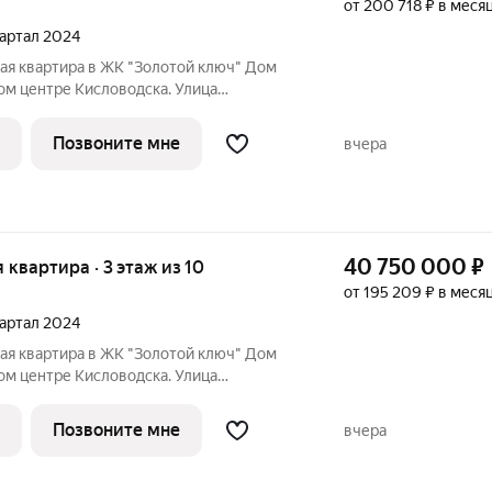
от 200 718 ₽ в меся
квартал 2024
ая квартира в ЖК "Золотой ключ" Дом
мом центре Кисловодска. Улица
даж открыт! Квартира в самом центре
норамным остеклением и функциональной
Позвоните мне
вчера
40 750 000
₽
я квартира · 3 этаж из 10
от 195 209 ₽ в меся
квартал 2024
ая квартира в ЖК "Золотой ключ" Дом
мом центре Кисловодска. Улица
даж открыт! Квартира в самом центре
нкциональной планировкой,
Позвоните мне
вчера
 проживания