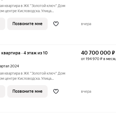
ая квартира в ЖК "Золотой ключ" Дом
мом центре Кисловодска. Улица
даж открыт! Квартира в самом центре
норамным остеклением и функциональной
Позвоните мне
вчера
40 700 000
₽
я квартира · 4 этаж из 10
от 194 970 ₽ в меся
квартал 2024
ая квартира в ЖК "Золотой ключ" Дом
мом центре Кисловодска. Улица
даж открыт! Квартира в самом центре
нкциональной планировкой,
Позвоните мне
вчера
 проживания