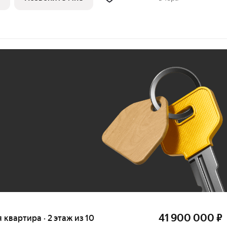
 проживания
Ж
До 100 тыс. ₽
41 900 000
₽
я квартира · 2 этаж из 10