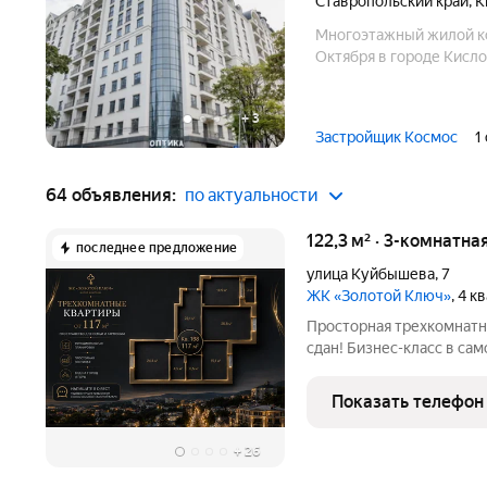
Ставропольский край
,
К
Многоэтажный жилой ко
Октября в городе Кисло
+
3
Застройщик Космос
1
64 объявления:
по актуальности
122,3 м² · 3-комнатна
последнее предложение
улица Куйбышева
,
7
ЖК «Золотой Ключ»
, 4 
Просторная трехкомнатн
сдан! Бизнес-класс в са
Куйбышева, 7. Старт про
города Кисловодск с фу
Показать телефон
объединяющей комфорт
+
26