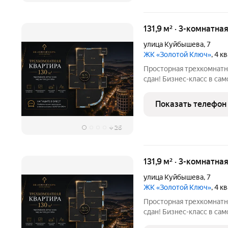
131,9 м² · 3-комнатна
улица Куйбышева
,
7
ЖК «Золотой Ключ»
, 4 
Просторная трехкомнатн
сдан! Бизнес-класс в са
Куйбышева, 7. Старт про
города Кисловодск с па
Показать телефон
планировкой,
+
26
131,9 м² · 3-комнатна
улица Куйбышева
,
7
ЖК «Золотой Ключ»
, 4 
Просторная трехкомнатн
сдан! Бизнес-класс в са
Куйбышева, 7. Старт про