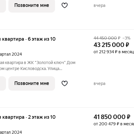
норамным остеклением и функциональной
Позвоните мне
вчера
44 450 000
₽
–3%
я квартира · 6 этаж из 10
43 215 000
₽
от 212 934 ₽ в месяц
квартал 2024
ая квартира в ЖК "Золотой ключ" Дом
мом центре Кисловодска. Улица
даж открыт! Квартира в самом центре
нкциональной планировкой,
Позвоните мне
вчера
 проживания
41 850 000
₽
я квартира · 2 этаж из 10
от 200 479 ₽ в меся
квартал 2024