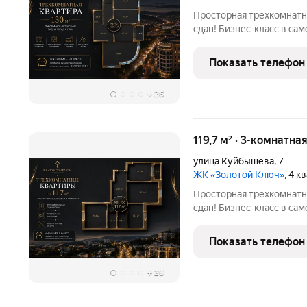
Просторная трехкомнатн
сдан! Бизнес-класс в са
Куйбышева, 7. Старт про
города Кисловодск с па
Показать телефон
планировкой,
+
26
119,7 м² · 3-комнатна
улица Куйбышева
,
7
ЖК «Золотой Ключ»
, 4 
Просторная трехкомнатн
сдан! Бизнес-класс в са
Куйбышева, 7. Старт про
города Кисловодск с фу
Показать телефон
объединяющей комфорт
+
26