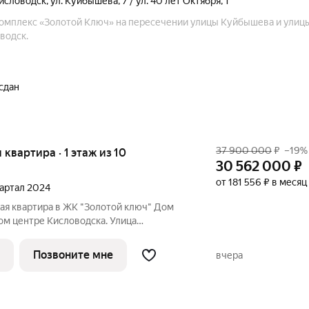
исловодск
,
ул. Куйбышева
,
7 / ул. 40 лет Октября
,
1
мплекс «Золотой Ключ» на пересечении улицы Куйбышева и улицы
водск.
 сдан
37 900 000
₽
–19%
я квартира · 1 этаж из 10
30 562 000
₽
от 181 556 ₽ в месяц
квартал 2024
ая квартира в ЖК "Золотой ключ" Дом
мом центре Кисловодска. Улица
даж открыт! Квартира в самом центре
нкциональной планировкой,
Позвоните мне
вчера
 проживания