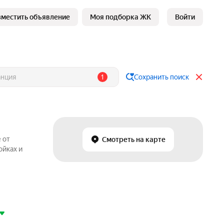
зместить объявление
Моя подборка ЖК
Войти
1
Сохранить поиск
 от
Смотреть на карте
ойках и