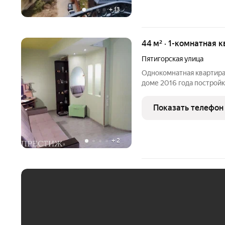
+
13
44 м² · 1-комнатная к
Пятигорская улица
Однокомнатная квартира
доме 2016 года постройк
Квартира сдавалась своб
имеет свой уникальный д
Показать телефон
открывается
+
2
ЕЖЕМЕСЯЧНЫЙ ПЛАТЁ