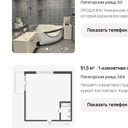
Пятигорская улица
,
50
ПРОДАЖА! Уникальная од
которой вдохновлен идее
Северного Кавказа с от
единения с природой. И
Показать телефон
второй этаж. В этой
+
20
51,5 м² · 1-комнатная
Пятигорская улица
,
56А
Продается квартира студ
курорт Кисловодск. Квар
живописном районе, с ши
непосредственной близо
Показать телефон
транспорта напротив
+
8