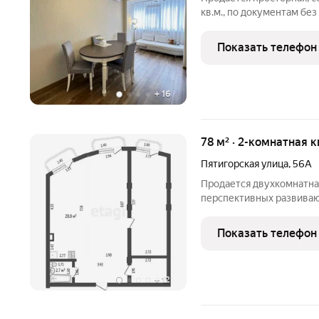
кв.м., по документам без
семиэтажного кирпичного
дизайнерский ремонт. Вс
Показать телефон
новым
+
16
78 м² · 2-комнатная к
Пятигорская улица
,
56А
Продается двухкомнатная
перспективных развиваю
санатория Москва. Дом 
свободные планировки к
Показать телефон
индивидуальное отоплен
+
12