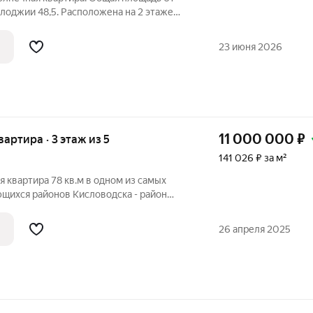
 лоджии 48,5. Расположена на 2 этаже
 дома. Встроенная светлая кухня,
я мебель и встроенная техника остается
23 июня 2026
11 000 000
₽
вартира · 3 этаж из 5
141 026 ₽ за м²
 квартира 78 кв.м в одном из самых
щихся районов Кисловодска - район
2023 года постройки. Современные
вартир, панорамные окна,
26 апреля 2025
ие, домофон,