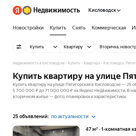
Кисловодск
Новостройки
Купить
Снять
Коммерческая
И
Купить
Квартиру
Вторичка, новост
Недвижимость в Кисловодске
Купить
Квартира
Кисловодск, Пятиг
Купить квартиру на улице Пя
Купить квартиру на улице Пятигорская в Кисловодске — 25 о
5 700 000 ₽ до 71 000 000 ₽ на Яндекс Недвижимости. В на
вторичном жилье — фото, планировки и характеристики.
25 объявлений:
по актуальности
47 м² · 1-комнатная к