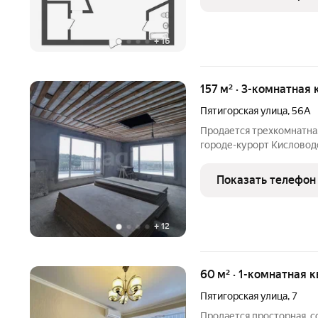
отопление,
+
16
157 м² · 3-комнатная 
Пятигорская улица
,
56А
Продается трехкомнатна
городе-курорт Кисловод
располагается в уютном,
шикарными видами на гор
Показать телефон
- три комнаты,
+
12
60 м² · 1-комнатная 
Пятигорская улица
,
7
Продается просторная, с