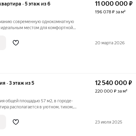
11 000 000
₽
 квартира · 5 этаж из 6
196 078 ₽ за м²
манию современную однокомнатную
ет идеальным местом для комфортной
нием! Квартира в кирпичном доме.
торная прихожая 8.9 кв. м., кухня 14.8 кв.
20 марта 2026
12 540 000
₽
ия · 3 этаж из 5
220 000 ₽ за м²
ия общей площадью 57 м2, в городе-
тира располагается в уютном, тихом,
карными видами на город, в
сти к парку. Остановка общественного
23 июля 2025
а.