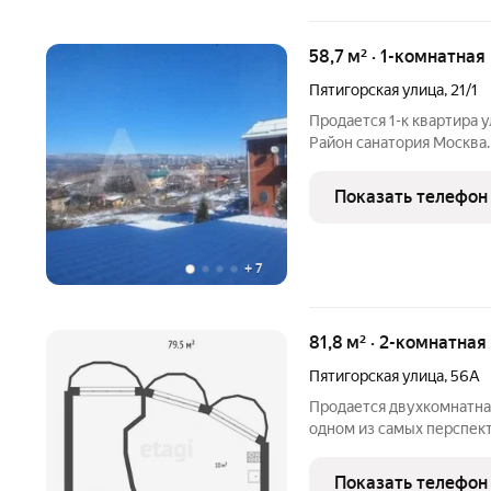
58,7 м² · 1-комнатная
Пятигорская улица
,
21/1
Продается 1-к квартира 
Район санатория Москва.
горы с балкона. Большая 
магазинов, кафе, аптеки,
Показать телефон
+
7
81,8 м² · 2-комнатная
Пятигорская улица
,
56А
Продается двухкомнатная
одном из самых перспек
Кисловодска - район сан
Современные свободные 
Показать телефон