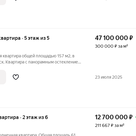
47 100 000
₽
квартира · 5 этаж из 5
300 000 ₽ за м²
я квартира общей площадью 157 м2, в
ск. Квартира с панорамным остеклением,
 тихом, живописном районе, с
од с Вашей личной террасы. В квартире :
23 июля 2025
12 700 000
₽
квартира · 2 этаж из 6
211 667 ₽ за м²
олнечная квартира. Общая площадь 61