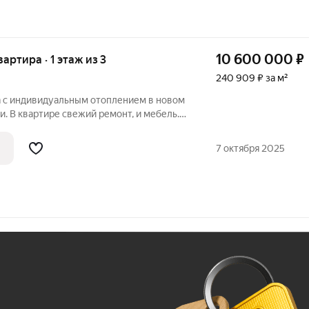
10 600 000
₽
вартира · 1 этаж из 3
240 909 ₽ за м²
 с индивидуальным отоплением в новом
и. В квартире свежий ремонт, и мебель.
одной планировки, так что сейчас она
изайн. Этаж высокий, из окон
7 октября 2025
Ж