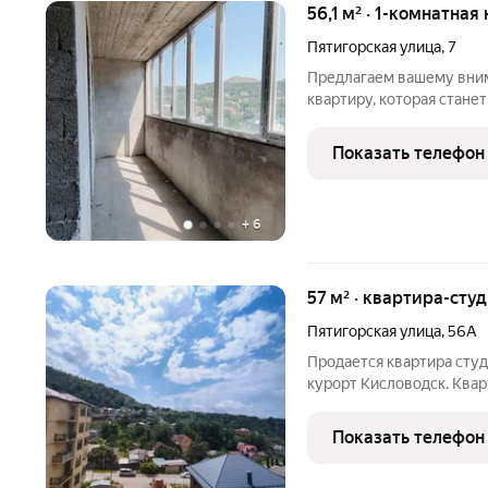
56,1 м² · 1-комнатная
Пятигорская улица
,
7
Предлагаем вашему вни
квартиру, которая стан
жизни и выгодным вложе
Удобная планировка - прос
Показать телефон
м., комната 19.7
+
6
57 м² · квартира-студ
Пятигорская улица
,
56А
Продается квартира студ
курорт Кисловодск. Квар
живописном районе, с ши
непосредственной близо
Показать телефон
транспорта напротив дом