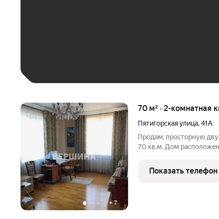
До 30 тыс. ₽
До 50 тыс. ₽
До 70 тыс. ₽
Больше 100 тыс. ₽
70 м² · 2-комнатная к
Пятигорская улица
,
41А
Продам, просторную дву
70 кв.м. Дoм pacполoжeн
дocтупнocти нaциoнальн
Джинал. Рядoм санатoри
Показать телефон
куpсoвкaм. Дом
+
7