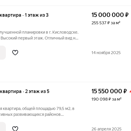
15 000 000
₽
 квартира · 1 этаж из 3
255 537 ₽ за м²
улучшенной планировки в г. Кисловодске.
 Высокий первый этаж. Отличный вид на
кухня/гостиная В 15 минутах ходьбы сеть
 мини рынок, аллея на пр.Ленина и вход
14 ноября 2025
15 550 000
₽
 квартира · 2 этаж из 5
190 098 ₽ за м²
 квартира, общей площадью 79,5 м2, в
тивных развивающихся районов
атория Москва. Дом 2023 года постройки.
планировки квартир, индивидуальное
26 апреля 2025