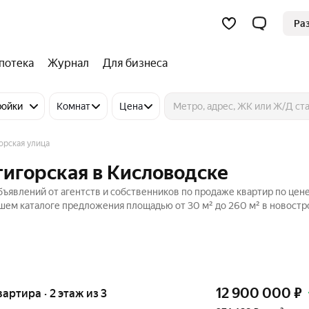
Ра
потека
Журнал
Для бизнеса
ройки
Комнат
Цена
орская улица
тигорская в Кисловодске
бъявлений от агентств и собственников по продаже квартир по цене
шем каталоге предложения площадью от 30 м² до 260 м² в новостр
12 900 000
₽
вартира · 2 этаж из 3