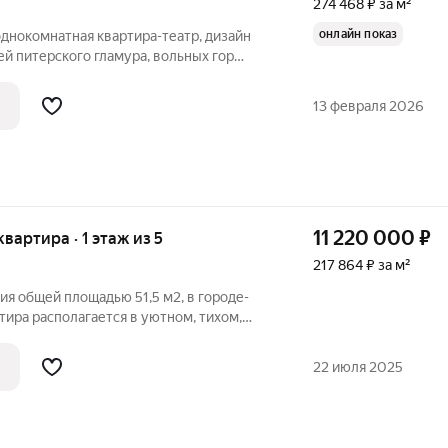
274 468 ₽ за м²
онлайн показ
нокомнатная квартира-театр, дизайн
й питерского гламура, вольных гор
тенками психоделики и философии
ндивидуальное отопление, комфортный
13 февраля 2026
11 220 000
₽
 квартира · 1 этаж из 5
217 864 ₽ за м²
ия общей площадью 51,5 м2, в городе-
тира располагается в уютном, тихом,
карными видами на город, в
сти к парку. Остановка общественного
22 июля 2025