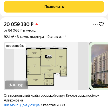
введен в эксплуатацию, закрытая территория под охраной.
Подземная парковка на 12 мест. -На первом этаже есть
Позвонить
терраса. Квартира общей площадью
20 059 380
₽
от 84 066 ₽ в месяц
92,1 м²
3-комн. квартира
12 этаж из 14
новостройка
3D-тур
Ставропольский край
,
городской округ Кисловодск
,
посёлок
Аликоновка
ЖК Моне. Дом у озера
, 1 квартал 2030