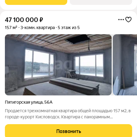
ЮгСтройИнвест. Локация экологически
47 100 000
₽
157 м²
3-комн. квартира
5 этаж из 5
Пятигорская улица
,
56А
Продается трехкомнатная квартира общей площадью 157 м2, в
городе-курорт Кисловодск. Квартира с панорамным
остеклением, располагается в уютном, тихом, живописном
районе, с шикарными видами на город с Вашей личной
Позвонить
террасы. В квартире : - три комнаты,