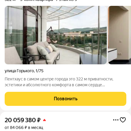
улица Горького
,
1/75
Пентхаус в самом центре города это 322 м приватности,
эстетики и абсолютного комфорта в самом сердце
Кисловодска. Два уровня, наполненные светом, воздухом и
продуманными деталями: просторная гостиная с панорамными
Позвонить
окнами; кухня с дизайнерским
20 059 380
₽
от 84 066 ₽ в месяц