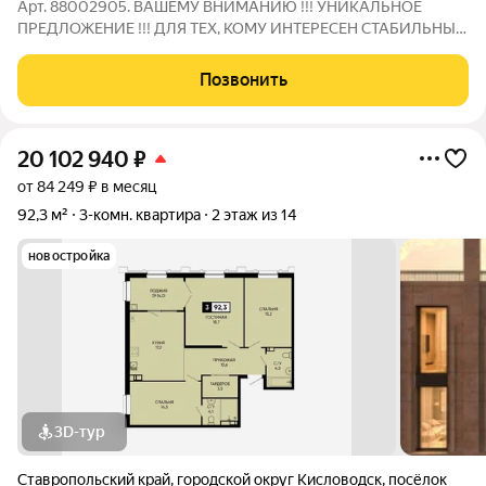
Арт. 88002905. ВАШЕМУ ВНИМАНИЮ !!! УНИКАЛЬНОЕ
ПРЕДЛОЖЕНИЕ !!! ДЛЯ ТЕХ, КОМУ ИНТЕРЕСЕН СТАБИЛЬНЫЙ
ДОХОД БЕЗ ТРАТЫ ЛИЧНОГО ВРЕМЕНИ !!! НЕ ВАЖНО В
КАКОЙ ТОЧКЕ МИРА ВЫ НАХОДИТЕСЬ ! НОВЫЙ УРОВЕНЬ !!!
Позвонить
ДЛЯ ТЕХ, КТО ЗАНИМАЕТСЯ РАЗМЕЩЕНИЕМ ГОСТЕЙ
КУРОРТА ИЛИ
20 102 940
₽
от 84 249 ₽ в месяц
92,3 м²
3-комн. квартира
2 этаж из 14
новостройка
3D-тур
Ставропольский край
,
городской округ Кисловодск
,
посёлок