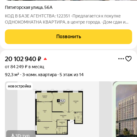
Пятигорская улица
,
56А
КОД В БАЗЕ АГЕНТСТВА: 122351 -Предлагается к покупке
ОДНОКОМНАТНА КВАРТИРА, в центре города. -Дом сдан и
введен в эксплуатацию, закрытая территория под охраной.
-Подземная парковка на 12 мест. На первом этаже есть
Позвонить
терраса. Квартира общей площадью
20 102 940
₽
от 84 249 ₽ в месяц
92,3 м²
3-комн. квартира
5 этаж из 14
новостройка
3D-тур