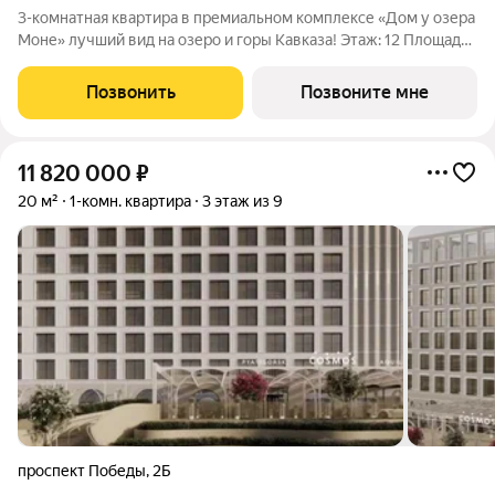
3-комнатная квартира в премиальном комплексе «Дом у озера
Моне» лучший вид на озеро и горы Кавказа! Этаж: 12 Площадь:
92,1 м Продается 3-комнатная квартира в новом
инвестиционном проекте федерального застройщика
Позвонить
Позвоните мне
ЮгСтройИнвест. Локация
11 820 000
₽
20 м²
1-комн. квартира
3 этаж из 9
проспект Победы
,
2Б