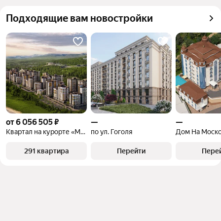
квадратного метра или площади
Подходящие вам новостройки
от 6 056 505 ₽
—
—
Квартал на курорте «Моя Легенда»
по ул. Гоголя
Дом На Моск
291 квартира
Перейти
Пере