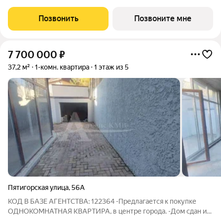
92,3 м Продается 3-комнатная квартира в новом
инвестиционном проекте федерального застройщика
Позвонить
Позвоните мне
ЮгСтройИнвест. Локация экологически
7 700 000
₽
37,2 м²
1-комн. квартира
1 этаж из 5
Пятигорская улица
,
56А
КОД В БАЗЕ АГЕНТСТВА: 122364 -Предлагается к покупке
ОДНОКОМНАТНАЯ КВАРТИРА, в центре города. -Дом сдан и