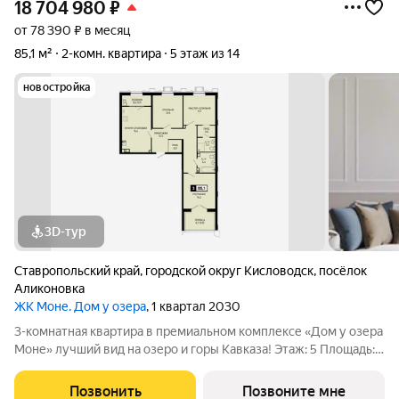
18 704 980
₽
от 78 390 ₽ в месяц
85,1 м²
2-комн. квартира
5 этаж из 14
новостройка
3D-тур
Ставропольский край
,
городской округ Кисловодск
,
посёлок
Аликоновка
ЖК Моне. Дом у озера
, 1 квартал 2030
3-комнатная квартира в премиальном комплексе «Дом у озера
Моне» лучший вид на озеро и горы Кавказа! Этаж: 5 Площадь:
85,1 м Продается 3-комнатная квартира в новом
инвестиционном проекте федерального застройщика
Позвонить
Позвоните мне