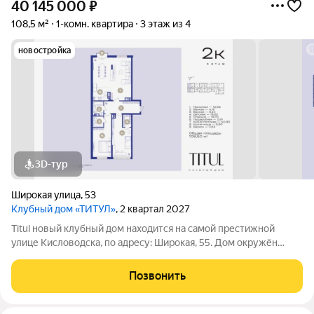
40 145 000
₽
108,5 м²
1-комн. квартира
3 этаж из 4
новостройка
3D-тур
Широкая улица
,
53
Клубный дом «ТИТУЛ»
, 2 квартал 2027
Titul новый клубный дом находится на самой престижной
улице Кисловодска, по адресу: Широкая, 55. Дом окружён
элитными отелями и санаториями, такими как: «Россия»,
MediSpa-отель MAYRVEDA. В пешей доступности
Позвонить
расположены все основные санатории города.