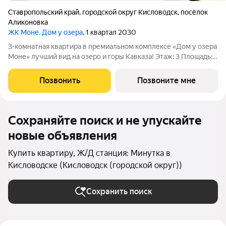
Ставропольский край
,
городской округ Кисловодск
,
посёлок
Аликоновка
ЖК Моне. Дом у озера
, 1 квартал 2030
3-комнатная квартира в премиальном комплексе «Дом у озера
Моне» лучший вид на озеро и горы Кавказа! Этаж: 3 Площадь:
92,3 м Продается 3-комнатная квартира в новом
инвестиционном проекте федерального застройщика
Позвонить
Позвоните мне
ЮгСтройИнвест. Локация экологически
Сохраняйте поиск и не упускайте
новые объявления
Купить квартиру, Ж/Д станция: Минутка в
Кисловодске (Кисловодск (городской округ))
Сохранить поиск