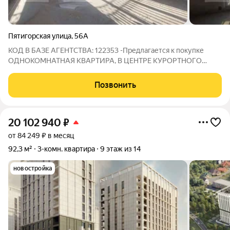
Пятигорская улица
,
56А
КОД В БАЗЕ АГЕНТСТВА: 122353 -Предлагается к покупке
ОДНОКОМНАТНАЯ КВАРТИРА, В ЦЕНТРЕ КУРОРТНОГО
ГОРОДА КИСЛОВОДСК. -Дом сдан и введен в эксплуатацию,
закрытая территория под охраной. Подземная парковка на 12
Позвонить
мест. На первом этаже есть терраса.
20 102 940
₽
от 84 249 ₽ в месяц
92,3 м²
3-комн. квартира
9 этаж из 14
новостройка