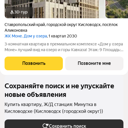
3D-тур
Ставропольский край
,
городской округ Кисловодск
,
посёлок
Аликоновка
ЖК Моне. Дом у озера
, 1 квартал 2030
3-комнатная квартира в премиальном комплексе «Дом у озера
Моне» лучший вид на озеро и горы Кавказа! Этаж: 9 Площадь:
92,3 м Продается 3-комнатная квартира в новом
инвестиционном проекте федерального застройщика
Позвонить
Позвоните мне
ЮгСтройИнвест. Локация экологически
Сохраняйте поиск и не упускайте
новые объявления
Купить квартиру, Ж/Д станция: Минутка в
Кисловодске (Кисловодск (городской округ))
Сохранить поиск