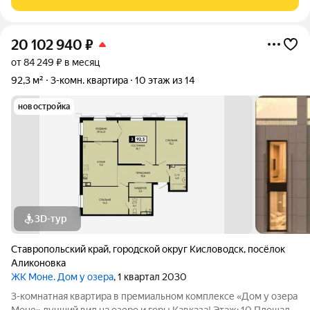
мест. На первом этаже есть терраса.
20 102 940
₽
от 84 249 ₽ в месяц
92,3 м²
3-комн. квартира
10 этаж из 14
новостройка
3D-тур
Ставропольский край
,
городской округ Кисловодск
,
посёлок
Аликоновка
ЖК Моне. Дом у озера
, 1 квартал 2030
3-комнатная квартира в премиальном комплексе «Дом у озера