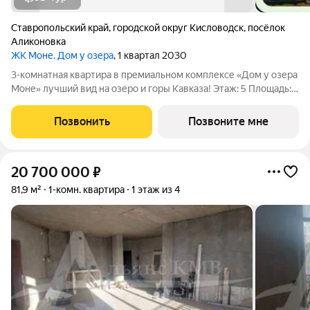
Ставропольский край
,
городской округ Кисловодск
,
посёлок
Аликоновка
ЖК Моне. Дом у озера
, 1 квартал 2030
3-комнатная квартира в премиальном комплексе «Дом у озера
Моне» лучший вид на озеро и горы Кавказа! Этаж: 5 Площадь:
92,3 м Продается 3-комнатная квартира в новом
инвестиционном проекте федерального застройщика
Позвонить
Позвоните мне
ЮгСтройИнвест. Локация экологически
20 700 000
₽
81,9 м²
1-комн. квартира
1 этаж из 4