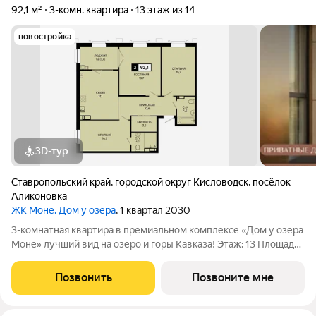
92,1 м²
3-комн. квартира
13 этаж из 14
новостройка
3D-тур
Ставропольский край
,
городской округ Кисловодск
,
посёлок
Аликоновка
ЖК Моне. Дом у озера
, 1 квартал 2030
3-комнатная квартира в премиальном комплексе «Дом у озера
Моне» лучший вид на озеро и горы Кавказа! Этаж: 13 Площадь:
92,1 м Продается 3-комнатная квартира в новом
инвестиционном проекте федерального застройщика
Позвонить
Позвоните мне
ЮгСтройИнвест. Локация