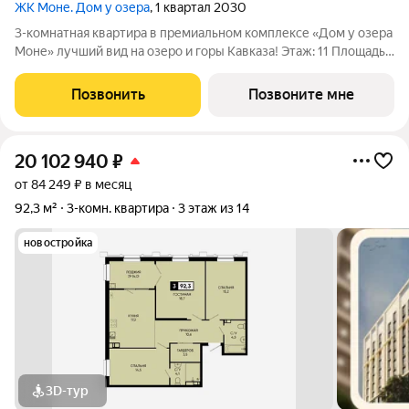
ЖК Моне. Дом у озера
, 1 квартал 2030
3-комнатная квартира в премиальном комплексе «Дом у озера
Моне» лучший вид на озеро и горы Кавказа! Этаж: 11 Площадь:
92,3 м Продается 3-комнатная квартира в новом
инвестиционном проекте федерального застройщика
Позвонить
Позвоните мне
ЮгСтройИнвест. Локация
20 102 940
₽
от 84 249 ₽ в месяц
92,3 м²
3-комн. квартира
3 этаж из 14
новостройка
3D-тур