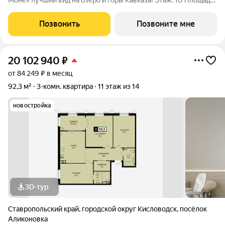
Моне» лучший вид на озеро и горы Кавказа! Этаж: 10 Площадь:
92,3 м Продается 3-комнатная квартира в новом
инвестиционном проекте федерального застройщика
Позвонить
Позвоните мне
ЮгСтройИнвест. Локация
20 102 940
₽
от 84 249 ₽ в месяц
92,3 м²
3-комн. квартира
11 этаж из 14
новостройка
3D-тур
Ставропольский край
,
городской округ Кисловодск
,
посёлок
Аликоновка