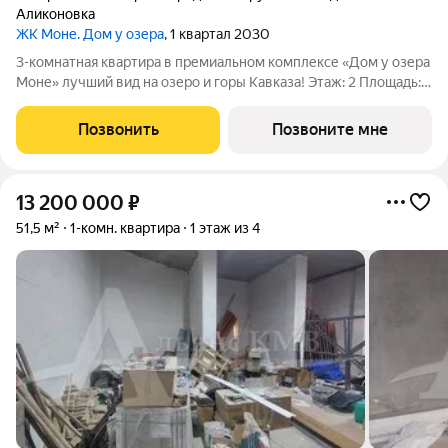
Аликоновка
ЖК Моне. Дом у озера
, 1 квартал 2030
3-комнатная квартира в премиальном комплексе «Дом у озера
Моне» лучший вид на озеро и горы Кавказа! Этаж: 2 Площадь:
92,3 м Продается 3-комнатная квартира в новом
инвестиционном проекте федерального застройщика
Позвонить
Позвоните мне
ЮгСтройИнвест. Локация экологически
13 200 000
₽
51,5 м²
1-комн. квартира
1 этаж из 4