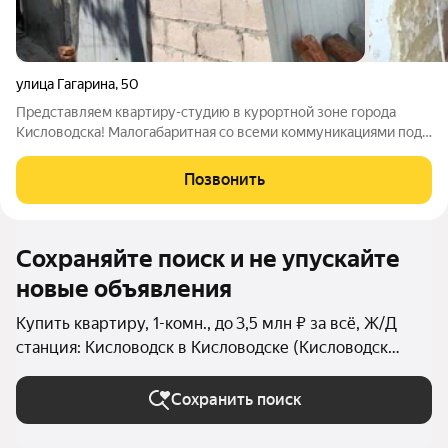
улица Гагарина
,
50
Представляем квартиру-студию в курортной зоне города
Кисловодска! Малогабаритная со всеми коммуникациями под
ремонт. -кухня-прихожая -санузел -комната Квартира
расположена рядом с парком, отлично подойдет под сдачу.
Позвонить
Код объекта 6487
Сохраняйте поиск и не упускайте
новые объявления
Купить квартиру, 1-комн., до 3,5 млн ₽ за всё, Ж/Д
станция: Кисловодск в Кисловодске (Кисловодск
(городской округ))
Сохранить поиск