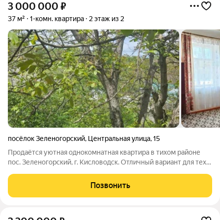
3 000 000
₽
37 м²
1-комн. квартира
2 этаж из 2
посёлок Зеленогорский
,
Центральная улица
,
15
Продаётся уютная однокомнатная квартира в тихом районе
пос. Зеленогорский, г. Кисловодск. Отличный вариант для тех,
кто ценит удобное расположение и готов вложиться в ремонт.
Основные характеристики: Общая площадь - 37 кв.м, кухня - 5
Позвонить
кв.м;