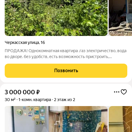
Черкасская улица
,
16
ПРОДАЖА! Однокомнатная квартира .газ электричество, вода
во дворе. без удобств, есть возможность пристроить,
кисловодская прописка. Имеются хоз постройки Участок в
пользовании. Общий двор. Код 25540
Позвонить
3 000 000
₽
30 м²
1-комн. квартира
2 этаж из 2