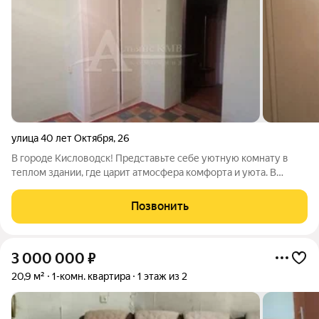
улица 40 лет Октября
,
26
В городе Кисловодск! Представьте себе уютную комнату в
теплом здании, где царит атмосфера комфорта и уюта. В
самом центре нашего прекрасного города Но самое главное у
вас есть возможность создать свою собственную кухню и
Позвонить
маленькую ванную комнату.
3 000 000
₽
20,9 м²
1-комн. квартира
1 этаж из 2