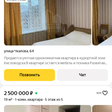
улица Чкалова
,
64
Продается уютная однокомнатная квартира в курортной зоне
Кисловодска В квартире остается мебель и техника Развитая
инфраструктура, пешком до Курортного бульвара 5 минут
транспортная развязка в любую часть города код 29387
Позвонить
Чат
2 500 000
₽
19 м²
1-комн. квартира
5 этаж из 5