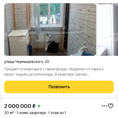
улица Чернышевского
,
20
Продаётся квартира в старом фонде. Недалеко от парка 5
минут ходьбы до колоннады. В квартире сделан
ремонт,остаётся мебель есть сарай и небольшой участок
земли. Удобства частичные. Звоните всё расскажем и
Позвонить
покажем!!)) Заявка объекта 110387
2 000 000
₽
20 м²
1-комн. квартира
1 этаж из 1