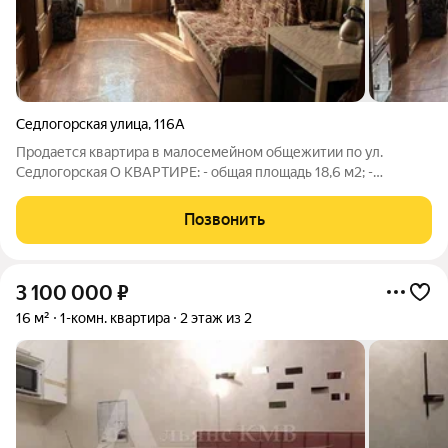
Седлогорская улица
,
116А
Продается квартира в малосемейном общежитии по ул.
Седлогорская О КВАРТИРЕ: - общая площадь 18,6 м2; -
Удобства и кухня на этаже. -Размер комнаты 3.10 на 5.99м.
-Просмотр по договоренности. -Квартира подходит как под
Позвонить
сдачу так и для жилья. РАЙОН: -
3 100 000
₽
16 м²
1-комн. квартира
2 этаж из 2