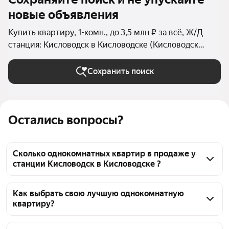
новые объявления
Купить квартиру, 1-комн., до 3,5 млн ₽ за всё, Ж/Д
станция: Кисловодск в Кисловодске (Кисловодск
(городской округ))
Сохранить поиск
Остались вопросы?
Сколько однокомнатных квартир в продаже у
станции Кисловодск в Кисловодске ?
На Яндекс Недвижимости в продаже у станции 
Кисловодск в Кисловодске 31 однокомнатных 
Как выбрать свою лучшую однокомнатную
квартиру?
квартира, из них 31 объявление от агентств
Чтобы купить 1-комнатную квартиру до 3,5 млн 