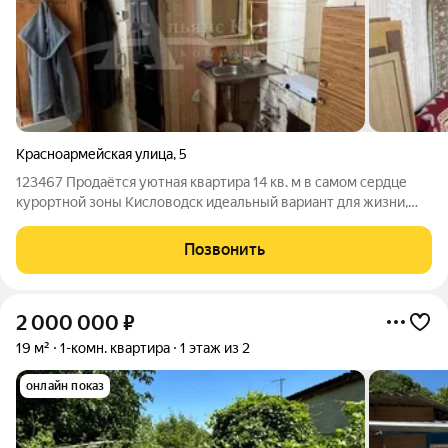
Красноармейская улица
,
5
123467 Продаётся уютная квартира 14 кв. м в самом сердце
курортной зоны Кисловодск идеальный вариант для жизни,
отдыха или выгодных инвестиций! Дом расположен на тихой,
атмосферной улице, где сохранилась историческая застройка
Позвонить
старого города. Здесь
2 000 000
₽
19 м²
1-комн. квартира
1 этаж из 2
онлайн показ