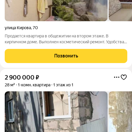
улица Кирова
,
70
Продается квартира в общежитии на втором этаже. В
кирпичном доме. Выполнен косметический ремонт. Удобства
душ , кухня и сан.узел на этаже. Рядом с домом остановка
общественного транспорта все в шаговой доступности.
Позвонить
Звоните, все расскажем и покажем
2 900 000
₽
28 м²
1-комн. квартира
1 этаж из 1