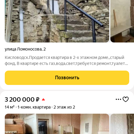
улица Ломоносова
,
2
Кисловодск.Продается квартира в 2-х этажном доме,,старый
фонд, В квартире есть газ,вода,свет,требуется ремонт,туалет
во дворе, есть небольшой участок земли. Заявка №118867
Позвонить
3 200 000
₽
14 м²
1-комн. квартира
2 этаж из 2