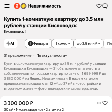
Купить 1-комнатную квартиру до 3,5 млн
рублей у станции Кисловодск
Кисловодск
AI
Фильтры
1 комн.
до 3,5 млн ₽
Пл
3
31 предложение
•
по актуальности
Купить однокомнатную квартиру до 3,5 млн рублей у станции
Кисловодск в Кисловодске — 31 объявление от агентств и
собственников по продаже квартир по цене от 1 699 999 ₽ до
3 850 000 ₽ на Яндекс Недвижимости. В нашем каталоге
предложения площадью от 12 м² до 37 м² в новостройках и
вторичном жилье — фото, планировки и характеристики.
3 300 000
₽
30 м²
1-комн. квартира
2 этаж из 2