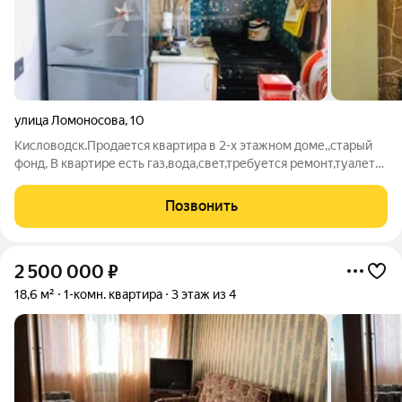
улица Ломоносова
,
10
Кисловодск.Продается квартира в 2-х этажном доме,,старый
фонд, В квартире есть газ,вода,свет,требуется ремонт,туалет
во дворе, есть небольшой участок земли. Заявка №118867
Позвонить
2 500 000
₽
18,6 м²
1-комн. квартира
3 этаж из 4