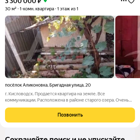
3 300 000
₽
30 м²
1-комн. квартира
1 этаж из 1
посёлок Аликоновка
,
Бригадная улица
,
20
г. Кисловодск. Продается квартира на земле. Все
коммуникации. Расположена в районе старого озера. Очень
перспективный, хороший район. Код объекта 118197
Позвонить
Сохраняйте поиск и не упускайте