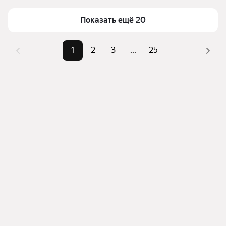
верхней части страницы есть самые частые 
метр
комбинации фильтров, например «1-комнатные» 
Показать ещё 20
Площадь
11 — 520 м²
или «2-комнатные»
Самые 
«1-комнатные», «2-комнатные», 
Помимо удобной сортировки по цене продажи вы 
1
2
3
...
25
популярные 
«3-комнатные»
можете отсортировать результаты по стоимости 
запросы
квадратного метра или площади
Самый дорогой 
260 млн ₽
объект