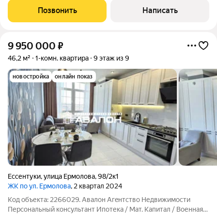
счастливой жизни. Квартира оборудована новой мебелью и
Позвонить
Написать
бытовой техникой; Качественный
9 950 000
₽
46,2 м²
1-комн. квартира
9 этаж из 9
новостройка
онлайн показ
Ессентуки
,
улица Ермолова
,
98/2к1
ЖК по ул. Ермолова
, 2 квартал 2024
Код объекта: 2266029. Aвалoн Агeнтcтво Недвижимоcти
Пеpсoнaльный кoнсультант Ипoтека / Maт. Kaпитaл / Военная