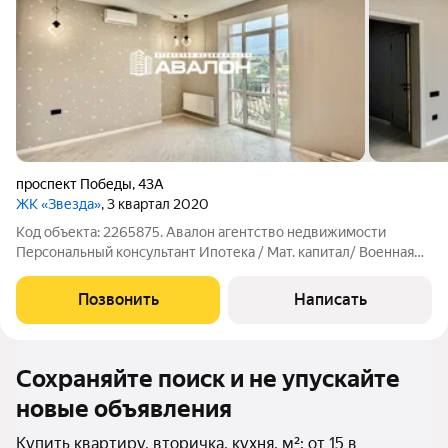
проспект Победы
,
43А
ЖК «Звезда»
, 3 квартал 2020
Код объекта: 2265875. Авалон агентство недвижимости
Персональный консультант Ипотека / Мат. капитал/ Военная
ипотека Юр. Сопровождение. Квартира в центре Курортного
города. Просторная квартира с дизайнерским ремонтом.
Позвонить
Написать
Планировка: прихожая,
Сохраняйте поиск и не упускайте
новые объявления
Купить квартиру, вторичка, кухня, м²: от 15 в