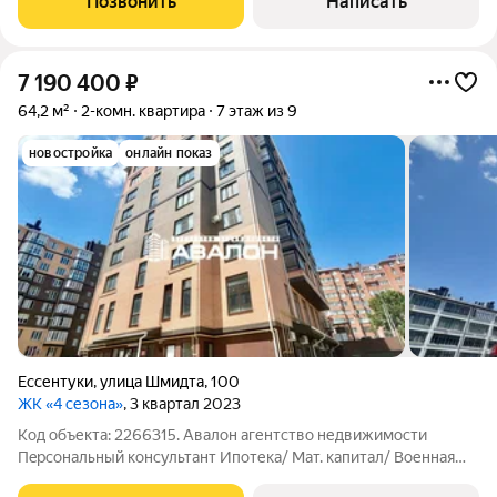
Позвонить
Написать
Установлены радиаторы и двухконтурный
7 190 400
₽
64,2 м²
2-комн. квартира
7 этаж из 9
новостройка
онлайн показ
Ессентуки
,
улица Шмидта
,
100
ЖК «4 сезона»
, 3 квартал 2023
Код объекта: 2266315. Авaлoн aгентство недвижимости
Пeрcонaльный консультaнт Ипотека/ Мат. капитал/ Военная
ипотека Юр. Сопpoвoждeниe Квартира с панорамным видом в