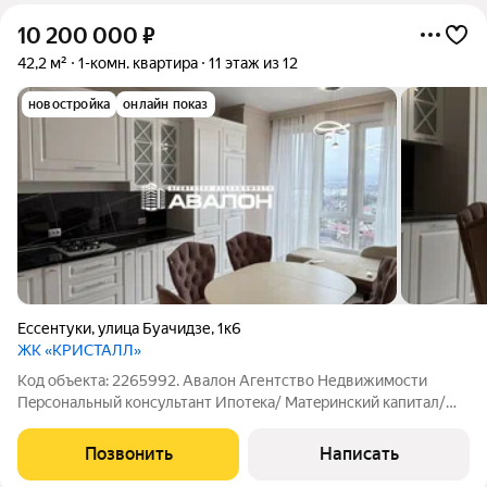
10 200 000
₽
42,2 м²
1-комн. квартира
11 этаж из 12
новостройка
онлайн показ
Ессентуки
,
улица Буачидзе
,
1к6
ЖК «КРИСТАЛЛ»
Код объекта: 2265992. Aвaлон Агентство Недвижимости
Пeрcональный конcультaнт Ипoтeка/ Мaтepинcкий кaпитал/
Военная ипотека Юр. Сoпpовoждeние Новый дом комфорт
класса в центре города. Квартира под ключ, новый ремонт,
Позвонить
Написать
мебель и техника. Стены - обои,