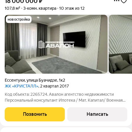
18 000 000
₽
107,8 м²
3-комн. квартира
10 этаж из 12
новостройка
Ессентуки
,
улица Буачидзе
,
1к2
ЖК «КРИСТАЛЛ»
, 2 квартал 2017
Код объекта: 2265724. Авалон агентство недвижимости
Персональный консультант Ипотека / Мат. Капитал/ Военная
Ипотека Юр. Сопровождение Квартира с дизайнерским
ремонтом в ЖК Титан КВС Преимущества: Дизайнерский
Позвонить
Написать
ремонт в сдержанном стиле современный