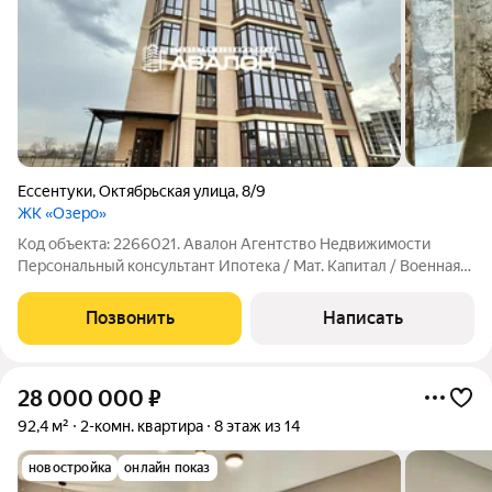
Ессентуки
,
Октябрьская улица
,
8/9
ЖК «Озеро»
Код объекта: 2266021. Авалон Агентство Недвижимости
Персональный консультант Ипотека / Мат. Капитал / Военная
ипотека Юр. Сопровождение Квартира в сданном доме c
видом на горы Современная планировка с панорамным
Позвонить
Написать
остеклением, свободной планировки.
28 000 000
₽
92,4 м²
2-комн. квартира
8 этаж из 14
новостройка
онлайн показ