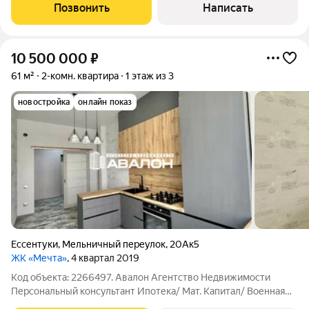
сданом доме. Монолитно-кирпичный дом с лифтом.
Позвонить
Написать
Планировка с видом на город: кухня с
10 500 000
₽
61 м²
2-комн. квартира
1 этаж из 3
новостройка
онлайн показ
Ессентуки
,
Мельничный переулок
,
20Ак5
ЖК «Мечта»
, 4 квартал 2019
Код объекта: 2266497. Авалон Агентство Недвижимости
Персональный консультант Ипотека/ Мат. Капитал/ Военная
ипотека Юр. Сопровождение ЖК «Мечта» красивое место для