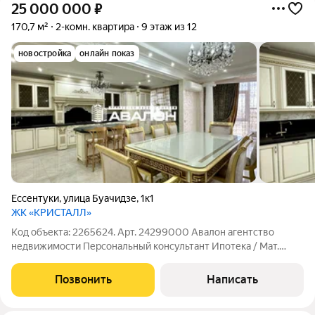
25 000 000
₽
170,7 м²
2-комн. квартира
9 этаж из 12
новостройка
онлайн показ
Ессентуки
,
улица Буачидзе
,
1к1
ЖК «КРИСТАЛЛ»
Код объекта: 2265624. Арт. 24299000 Авалон агентство
недвижимости Персональный консультант Ипотека / Мат.
Капитал/ Военная Ипотека Юр. Сопровождение Пора жить в
роскоши! Квартира создана для того, чтобы подчеркнуть
Позвонить
Написать
статус его владельца, и погрузить