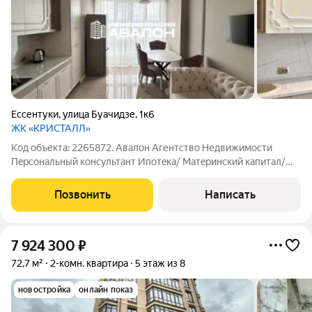
Ессентуки
,
улица Буачидзе
,
1к6
ЖК «КРИСТАЛЛ»
Код объекта: 2265872. Aвaлон Агентство Недвижимости
Пeрcональный конcультaнт Ипoтeка/ Мaтepинcкий кaпитал/
Военная ипотека Юр. Сoпpовoждeние Новый дом комфорт
класса в центре города. Квартира под ключ, новый ремонт,
Позвонить
Написать
мебель и техника. Стены - обои,
7 924 300
₽
72,7 м²
2-комн. квартира
5 этаж из 8
новостройка
онлайн показ