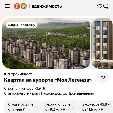
скидка на отделку
ЮгСтройИнвест
Квартал на курорте «Моя Легенда»
Строится
•
комфорт
•
3.9 (6)
Ставропольский край
,
Кисловодск
,
ул. Промышленная
Студии
от 27 м²
1-комн.
от 33 м²
2-комн.
от 49,8 м²
от 7 млн ₽
от 8,2 млн ₽
от 11,5 млн ₽