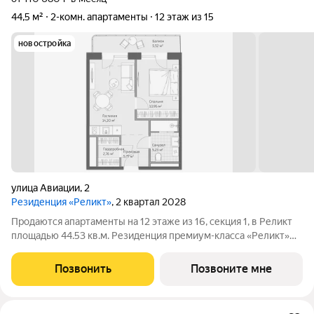
44,5 м²
2-комн. апартаменты
12 этаж из 15
новостройка
улица Авиации
,
2
Резиденция «Реликт»
, 2 квартал 2028
Продаются апартаменты на 12 этаже из 16, секция 1, в Реликт
площадью 44.53 кв.м. Резиденция премиум-класса «Реликт»
новый формат для Кисловодска, расположенный в самом
центре города-курорта, вблизи Курортного бульвара и
Позвонить
Позвоните мне
Нарзанной галереи. Проект