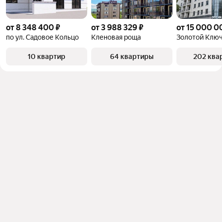
от 8 348 400 ₽
от 3 988 329 ₽
от 15 000 0
по ул. Садовое Кольцо
Кленовая роща
Золотой Клю
10 квартир
64 квартиры
202 ква