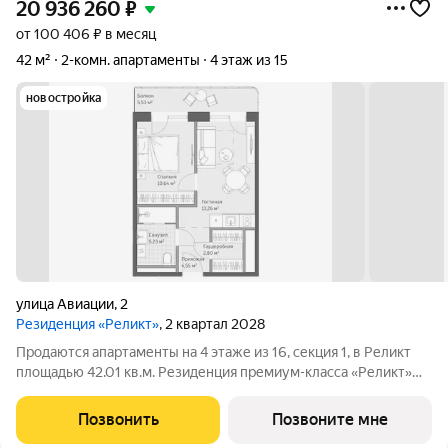
20 936 260
₽
от 100 406 ₽ в месяц
42 м²
2-комн. апартаменты
4 этаж из 15
новостройка
улица Авиации
,
2
Резиденция «Реликт»
, 2 квартал 2028
Продаются апартаменты на 4 этаже из 16, секция 1, в Реликт
площадью 42.01 кв.м. Резиденция премиум-класса «Реликт»
новый формат для Кисловодска, расположенный в самом
центре города-курорта, вблизи Курортного бульвара и
Позвонить
Позвоните мне
Нарзанной галереи. Проект