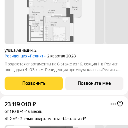
улица Авиации
,
2
Резиденция «Реликт»
, 2 квартал 2028
Продаются апартаменты на 6 этаже из 16, секция 1, в Реликт
площадью 41.03 кв.м. Резиденция премиум-класса «Реликт»
новый формат для Кисловодска, расположенный в самом
центре города-курорта, вблизи Курортного бульвара и
Позвонить
Позвоните мне
Нарзанной галереи. Проект
23 119 010
₽
от 110 874 ₽ в месяц
41,2 м²
2-комн. апартаменты
14 этаж из 15