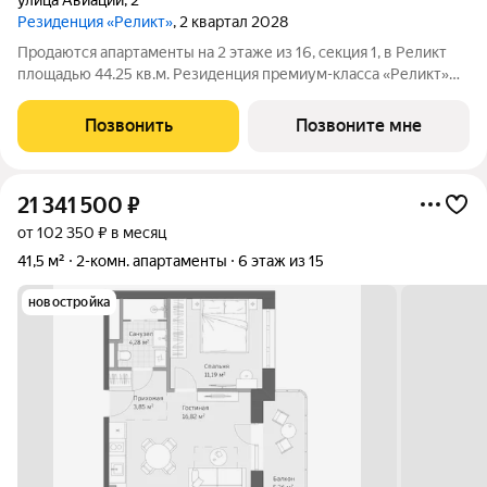
улица Авиации
,
2
Резиденция «Реликт»
, 2 квартал 2028
Продаются апартаменты на 2 этаже из 16, секция 1, в Реликт
площадью 44.25 кв.м. Резиденция премиум-класса «Реликт»
новый формат для Кисловодска, расположенный в самом
центре города-курорта, вблизи Курортного бульвара и
Позвонить
Позвоните мне
Нарзанной галереи. Проект
21 341 500
₽
от 102 350 ₽ в месяц
41,5 м²
2-комн. апартаменты
6 этаж из 15
новостройка