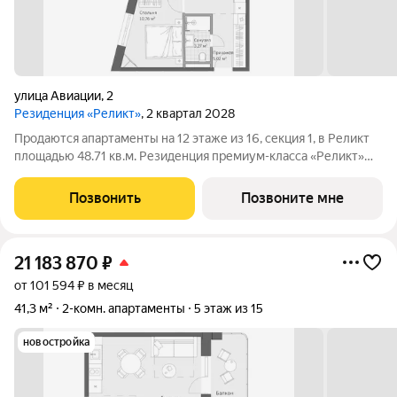
улица Авиации
,
2
Резиденция «Реликт»
, 2 квартал 2028
Продаются апартаменты на 12 этаже из 16, секция 1, в Реликт
площадью 48.71 кв.м. Резиденция премиум-класса «Реликт»
новый формат для Кисловодска, расположенный в самом
центре города-курорта, вблизи Курортного бульвара и
Позвонить
Позвоните мне
Нарзанной галереи. Проект
21 183 870
₽
от 101 594 ₽ в месяц
41,3 м²
2-комн. апартаменты
5 этаж из 15
новостройка