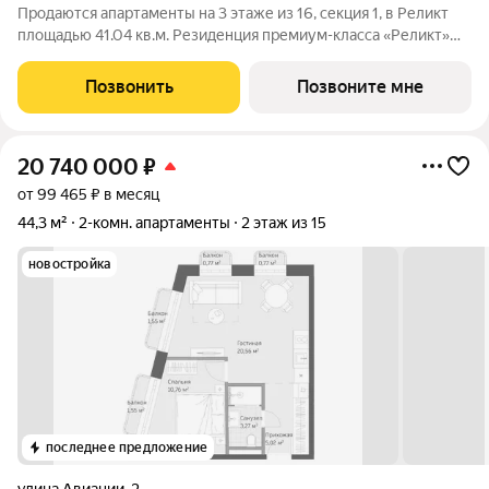
Продаются апартаменты на 3 этаже из 16, секция 1, в Реликт
площадью 41.04 кв.м. Резиденция премиум-класса «Реликт»
новый формат для Кисловодска, расположенный в самом
центре города-курорта, вблизи Курортного бульвара и
Позвонить
Позвоните мне
Нарзанной галереи. Проект
20 740 000
₽
от 99 465 ₽ в месяц
44,3 м²
2-комн. апартаменты
2 этаж из 15
новостройка
последнее предложение