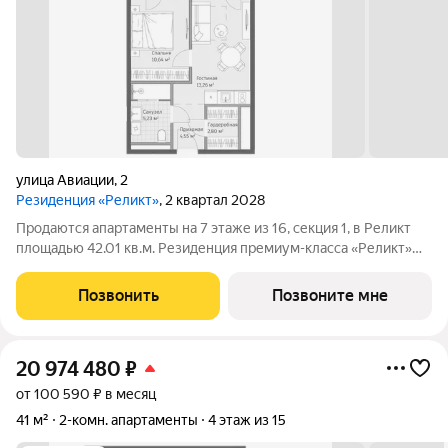
улица Авиации
,
2
Резиденция «Реликт»
, 2 квартал 2028
Продаются апартаменты на 7 этаже из 16, секция 1, в Реликт
площадью 42.01 кв.м. Резиденция премиум-класса «Реликт»
новый формат для Кисловодска, расположенный в самом
центре города-курорта, вблизи Курортного бульвара и
Позвонить
Позвоните мне
Нарзанной галереи. Проект
20 974 480
₽
от 100 590 ₽ в месяц
41 м²
2-комн. апартаменты
4 этаж из 15