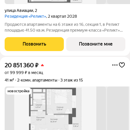
улица Авиации
,
2
Резиденция «Реликт»
, 2 квартал 2028
Продаются апартаменты на 6 этаже из 16, секция 1, в Реликт
площадью 41.50 кв.м. Резиденция премиум-класса «Реликт»
новый формат для Кисловодска, расположенный в самом
центре города-курорта, вблизи Курортного бульвара и
Позвонить
Позвоните мне
Нарзанной галереи. Проект
20 851 360
₽
от 99 999 ₽ в месяц
41 м²
2-комн. апартаменты
3 этаж из 15
новостройка