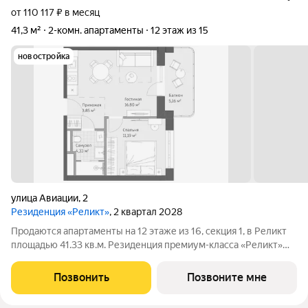
от 110 117 ₽ в месяц
41,3 м²
2-комн. апартаменты
12 этаж из 15
новостройка
улица Авиации
,
2
Резиденция «Реликт»
, 2 квартал 2028
Продаются апартаменты на 12 этаже из 16, секция 1, в Реликт
площадью 41.33 кв.м. Резиденция премиум-класса «Реликт»
новый формат для Кисловодска, расположенный в самом
центре города-курорта, вблизи Курортного бульвара и
Позвонить
Позвоните мне
Нарзанной галереи. Проект