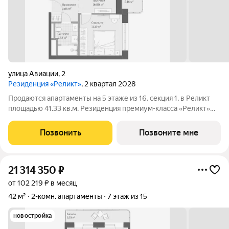
улица Авиации
,
2
Резиденция «Реликт»
, 2 квартал 2028
Продаются апартаменты на 5 этаже из 16, секция 1, в Реликт
площадью 41.33 кв.м. Резиденция премиум-класса «Реликт»
новый формат для Кисловодска, расположенный в самом
центре города-курорта, вблизи Курортного бульвара и
Позвонить
Позвоните мне
Нарзанной галереи. Проект
21 314 350
₽
от 102 219 ₽ в месяц
42 м²
2-комн. апартаменты
7 этаж из 15
новостройка