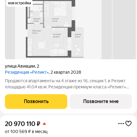
новостройка
улица Авиации
,
2
Резиденция «Реликт»
, 2 квартал 2028
Продаются апартаменты на 4 этаже из 16, секция 1, в Реликт
площадью 41.04 кв.м. Резиденция премиум-класса «Реликт»
новый формат для Кисловодска, расположенный в самом
центре города-курорта, вблизи Курортного бульвара и
Позвонить
Позвоните мне
Нарзанной галереи. Проект
20 970 110
₽
от 100 569 ₽ в месяц