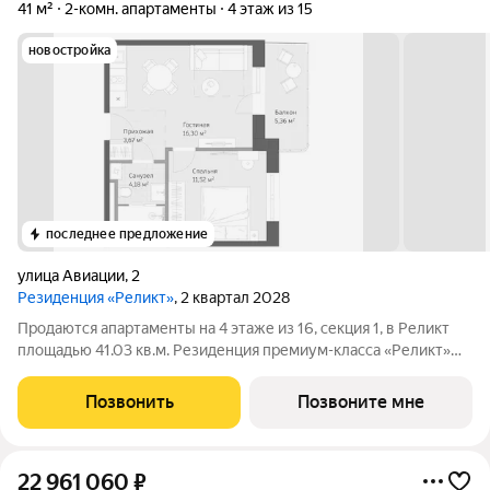
41 м²
2-комн. апартаменты
4 этаж из 15
новостройка
последнее предложение
улица Авиации
,
2
Резиденция «Реликт»
, 2 квартал 2028
Продаются апартаменты на 4 этаже из 16, секция 1, в Реликт
площадью 41.03 кв.м. Резиденция премиум-класса «Реликт»
новый формат для Кисловодска, расположенный в самом
центре города-курорта, вблизи Курортного бульвара и
Позвонить
Позвоните мне
Нарзанной галереи. Проект
22 961 060
₽