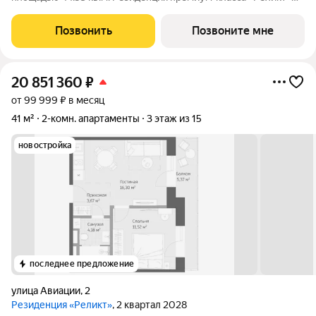
новый формат для Кисловодска, расположенный в самом
центре города-курорта, вблизи Курортного бульвара и
Позвонить
Позвоните мне
Нарзанной галереи. Проект
20 851 360
₽
от 99 999 ₽ в месяц
41 м²
2-комн. апартаменты
3 этаж из 15
новостройка
последнее предложение
улица Авиации
,
2
Резиденция «Реликт»
, 2 квартал 2028