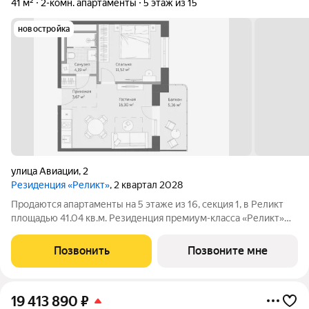
41 м²
2-комн. апартаменты
5 этаж из 15
новостройка
улица Авиации
,
2
Резиденция «Реликт»
, 2 квартал 2028
Продаются апартаменты на 5 этаже из 16, секция 1, в Реликт
площадью 41.04 кв.м. Резиденция премиум-класса «Реликт»
новый формат для Кисловодска, расположенный в самом
центре города-курорта, вблизи Курортного бульвара и
Позвонить
Позвоните мне
Нарзанной галереи. Проект
19 413 890
₽