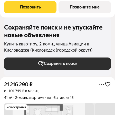
новый формат для Кисловодска, расположенный в самом
центре города-курорта, вблизи Курортного бульвара и
Позвонить
Позвоните мне
Нарзанной галереи. Проект
Сохраняйте поиск и не упускайте
новые объявления
Купить квартиру, 2-комн., улица Авиации в
Кисловодске (Кисловодск (городской округ))
Сохранить поиск
21 216 290
₽
от 101 749 ₽ в месяц
41 м²
2-комн. апартаменты
6 этаж из 15
новостройка