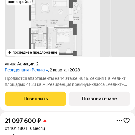
новостройка
последнее предложение
улица Авиации
,
2
Резиденция «Реликт»
, 2 квартал 2028
Продаются апартаменты на 14 этаже из 16, секция 1, в Реликт
площадью 41.23 кв.м. Резиденция премиум-класса «Реликт»
новый формат для Кисловодска, расположенный в самом
центре города-курорта, вблизи Курортного бульвара и
Позвонить
Позвоните мне
Нарзанной галереи. Проект
21 097 600
₽
от 101 180 ₽ в месяц