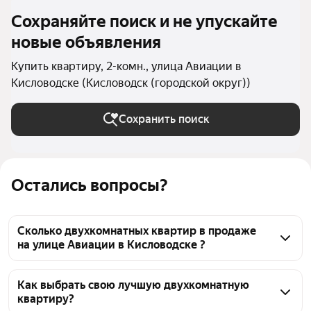
Сохраняйте поиск и не упускайте
новые объявления
Купить квартиру, 2-комн., улица Авиации в
Кисловодске (Кисловодск (городской округ))
Сохранить поиск
Остались вопросы?
Сколько двухкомнатных квартир в продаже
на улице Авиации в Кисловодске ?
На Яндекс Недвижимости в продаже на улице 
Авиации в Кисловодске 74 двухкомнатных 
Как выбрать свою лучшую двухкомнатную
квартиру?
квартиры 74 объявления от застройщиков