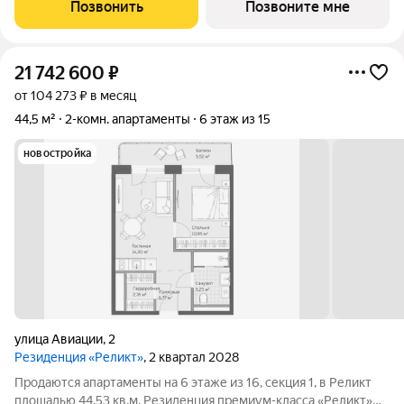
центре города-курорта, вблизи Курортного бульвара и
Позвонить
Позвоните мне
Нарзанной галереи. Проект
21 742 600
₽
от 104 273 ₽ в месяц
44,5 м²
2-комн. апартаменты
6 этаж из 15
новостройка
улица Авиации
,
2
Резиденция «Реликт»
, 2 квартал 2028
Продаются апартаменты на 6 этаже из 16, секция 1, в Реликт
площадью 44.53 кв.м. Резиденция премиум-класса «Реликт»