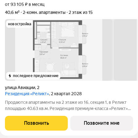
от 93 105 ₽ в месяц
40,6 м²
2-комн. апартаменты
2 этаж из 15
новостройка
последнее предложение
улица Авиации
,
2
Резиденция «Реликт»
, 2 квартал 2028
Продаются апартаменты на 2 этаже из 16, секция 1, в Реликт
площадью 40.63 кв.м. Резиденция премиум-класса «Реликт»
новый формат для Кисловодска, расположенный в самом
центре города-курорта, вблизи Курортного бульвара и
Позвонить
Позвоните мне
Нарзанной галереи. Проект