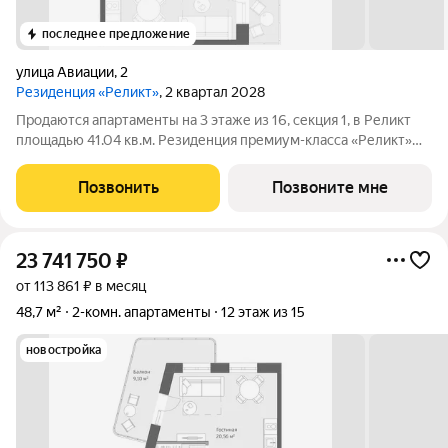
последнее предложение
улица Авиации
,
2
Резиденция «Реликт»
, 2 квартал 2028
Продаются апартаменты на 3 этаже из 16, секция 1, в Реликт
площадью 41.04 кв.м. Резиденция премиум-класса «Реликт»
новый формат для Кисловодска, расположенный в самом
центре города-курорта, вблизи Курортного бульвара и
Позвонить
Позвоните мне
Нарзанной галереи. Проект
23 741 750
₽
от 113 861 ₽ в месяц
48,7 м²
2-комн. апартаменты
12 этаж из 15
новостройка