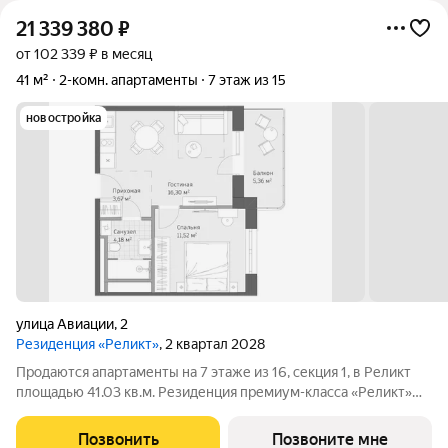
21 339 380
₽
от 102 339 ₽ в месяц
41 м²
2-комн. апартаменты
7 этаж из 15
новостройка
улица Авиации
,
2
Резиденция «Реликт»
, 2 квартал 2028
Продаются апартаменты на 7 этаже из 16, секция 1, в Реликт
площадью 41.03 кв.м. Резиденция премиум-класса «Реликт»
новый формат для Кисловодска, расположенный в самом
центре города-курорта, вблизи Курортного бульвара и
Позвонить
Позвоните мне